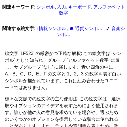
関連キーワード:
シンボル
,
入力
,
キーボード
,
アルファベット
数字
関連する絵文字:
ℹ 情報シンボル
,
💲 通貨シンボル
,
🎵 音楽シ
ンボル
絵文字 '1F523' の厳密かつ正確な解釈: この絵文字は 'シン
ボル' として知られ、グループ 'アルファベット数字' に属
し、サブグループ 'なし' に属します。青い四角の中に、
A、B、C、D、E、F の文字と 1、2、3 の数字を表す白い
シンボルが描かれています。これは組み合わせたユニコ
ードではありません。
様々な文脈での絵文字の主な使用法: この絵文字は、選択
肢やオプションのアイデアを表すためによく使用されま
す。誰かが他の人の意見を求めている場合や、選ぶため
のいくつかのオプションを提示している場合に使われる
ことがあります。また、テストや質問票を表すために教