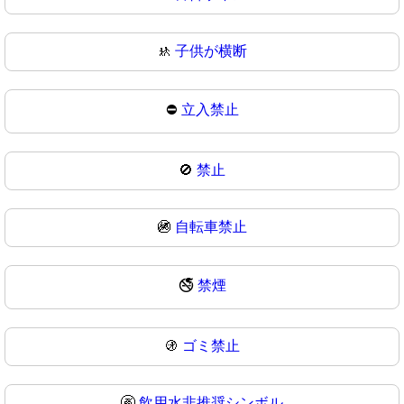
🚸
子供が横断
⛔
立入禁止
🚫
禁止
🚳
自転車禁止
🚭
禁煙
🚯
ゴミ禁止
🚱
飲用水非推奨シンボル