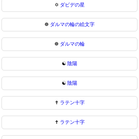
✡
ダビデの星
☸️
ダルマの輪の絵文字
☸
ダルマの輪
☯️
陰陽
☯
陰陽
✝️
ラテン十字
✝
ラテン十字