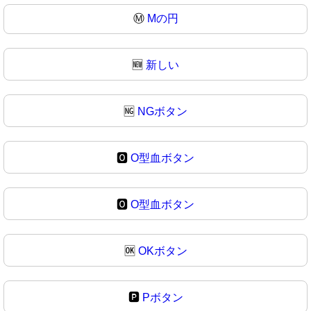
Ⓜ
Mの円
🆕
新しい
🆖
NGボタン
🅾️
O型血ボタン
🅾
O型血ボタン
🆗
OKボタン
🅿️
Pボタン