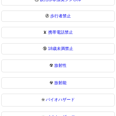
🚷
歩行者禁止
📵
携帯電話禁止
🔞
18歳未満禁止
☢️
放射性
☢
放射能
☣️
バイオハザード