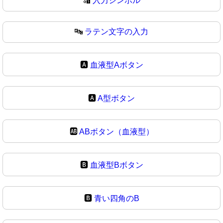
🔣
入力シンボル
🔤
ラテン文字の入力
🅰️
血液型Aボタン
🅰
A型ボタン
🆎
ABボタン（血液型）
🅱️
血液型Bボタン
🅱
青い四角のB