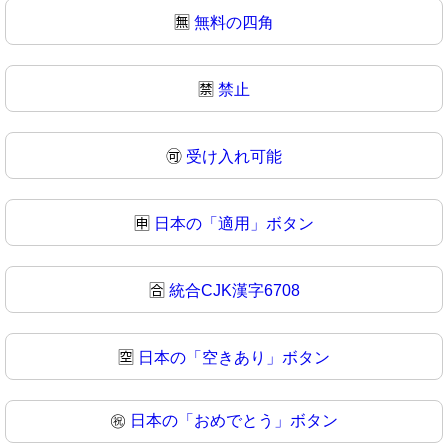
🈚
無料の四角
🈲
禁止
🉑
受け入れ可能
🈸
日本の「適用」ボタン
🈴
統合CJK漢字6708
🈳
日本の「空きあり」ボタン
㊗️
日本の「おめでとう」ボタン