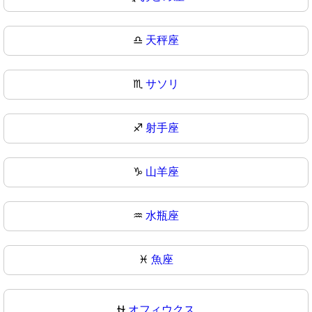
♎
天秤座
♏
サソリ
♐
射手座
♑
山羊座
♒
水瓶座
♓
魚座
⛎
オフィウクス