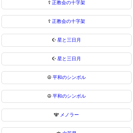
☦️
正教会の十字架
☦
正教会の十字架
☪️
星と三日月
☪
星と三日月
☮️
平和のシンボル
☮
平和のシンボル
🕎
メノラー