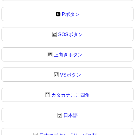
🅿
Pボタン
🆘
SOSボタン
🆙
上向きボタン！
🆚
VSボタン
🈁
カタカナここ四角
🈂️
日本語