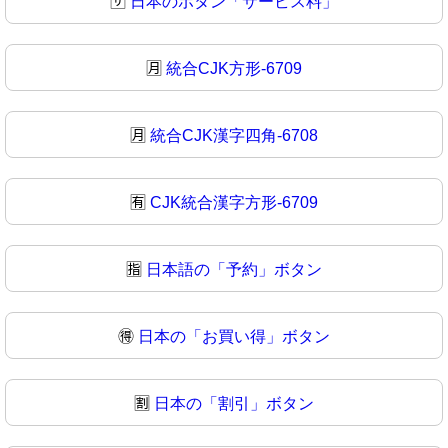
🈂
日本のボタン「サービス料」
🈷️
統合CJK方形-6709
🈷
統合CJK漢字四角-6708
🈶
CJK統合漢字方形-6709
🈯
日本語の「予約」ボタン
🉐
日本の「お買い得」ボタン
🈹
日本の「割引」ボタン