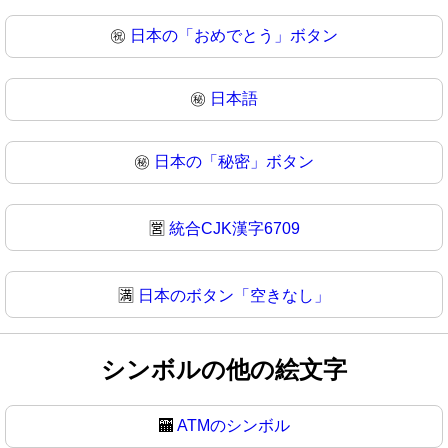
㊗
日本の「おめでとう」ボタン
㊙️
日本語
㊙
日本の「秘密」ボタン
🈺
統合CJK漢字6709
🈵
日本のボタン「空きなし」
シンボルの他の絵文字
🏧
ATMのシンボル