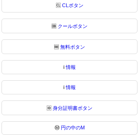
🆑
CLボタン
🆒
クールボタン
🆓
無料ボタン
ℹ️
情報
ℹ
情報
🆔
身分証明書ボタン
Ⓜ️
円の中のM