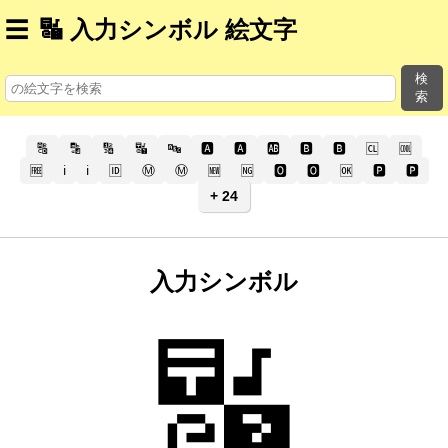
☰
🔣 入力シンボル 絵文字
検
索
🔠
🔡
🔢
🔣
🔤
🅰️
🅰
🆎
🅱️
🅱
🆑
🆒
🆓
ℹ️
ℹ
🆔
Ⓜ️
Ⓜ
🆕
🆖
🅾️
🅾
🆗
🅿️
🅿
+ 24
入力シンボル
🔣