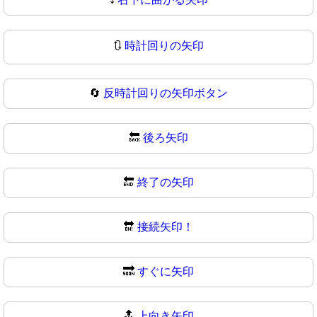
🔃
時計回りの矢印
🔄
反時計回りの矢印ボタン
🔙
後ろ矢印
🔚
終了の矢印
🔛
接続矢印！
🔜
すぐに矢印
🔝
上向き矢印