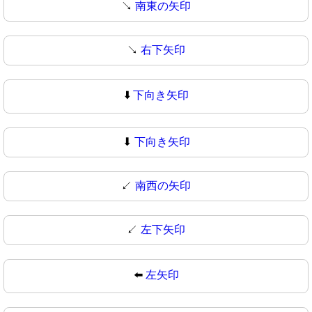
↘️
南東の矢印
↘
右下矢印
⬇️
下向き矢印
⬇
下向き矢印
↙️
南西の矢印
↙
左下矢印
⬅️
左矢印