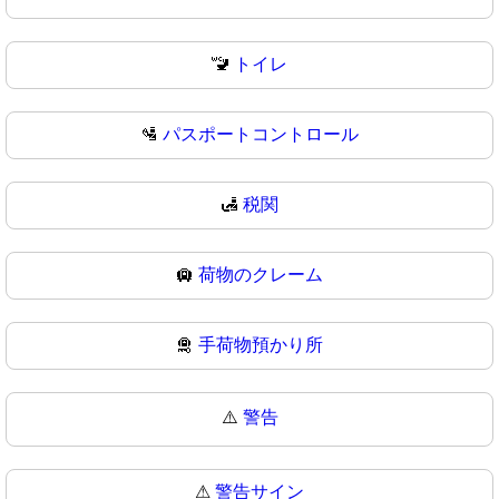
🚾
トイレ
🛂
パスポートコントロール
🛃
税関
🛄
荷物のクレーム
🛅
手荷物預かり所
⚠️
警告
⚠
警告サイン