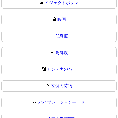
⏏
イジェクトボタン
🎦
映画
🔅
低輝度
🔆
高輝度
📶
アンテナのバー
🛜
左側の荷物
📳
バイブレーションモード