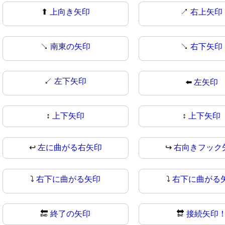
⬆
上向き矢印
↗️
右上矢印
↘️
南東の矢印
↘
右下矢印
↙
左下矢印
⬅️
左矢印
↕️
上下矢印
↕
上下矢印
↩
左に曲がる右矢印
↪️
右向きフック
⤵️
右下に曲がる矢印
⤵
右下に曲がる
🔚
終了の矢印
🔛
接続矢印