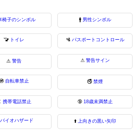
車椅子のシンボル
🚹
男性シンボル
🚾
トイレ
🛂
パスポートコントロール
⚠
警告サイン
⚠️
警告
🚳
自転車禁止
🚭
禁煙

携帯電話禁止
🔞
18歳未満禁止
バイオハザード
⬆️
上向きの黒い矢印