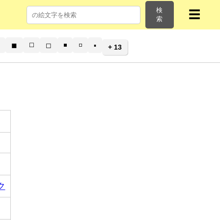
検
☰
索
◼
◻️
◻
◾
◽
▪️
+ 13
ク