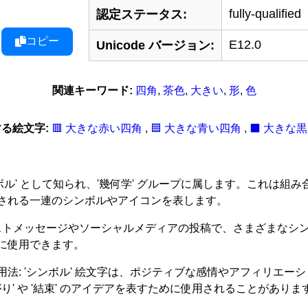
fully-qualified
認定ステータス:
コピー
E12.0
Unicode バージョン:
関連キーワード:
四角
,
茶色
,
大きい
,
形
,
色
る絵文字:
🟥 大きな赤い四角
,
🟦 大きな青い四角
,
⬛ 大きな
 'シンボル' として知られ、'幾何学' グループに属します。これは組み合
される一連のシンボルやアイコンを表します。
キストメッセージやソーシャルメディアの投稿で、さまざまなシ
に使用できます。
法: 'シンボル' 絵文字は、ポジティブな感情やアフィリエ
' や '結束' のアイデアを表すために使用されることがありま