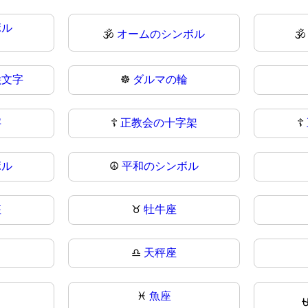
ボル
🕉️
オームのシンボル

絵文字
☸
ダルマの輪
字
☦️
正教会の十字架
☦
ボル
☮
平和のシンボル
座
♉
牡牛座
♎
天秤座
♓
魚座