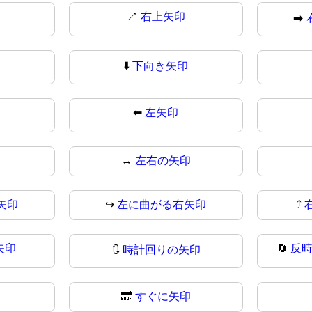
↗
右上矢印
➡️
⬇️
下向き矢印
⬅
左矢印
↔️
左右の矢印
矢印
↪
左に曲がる右矢印
⤴️
矢印
🔄
反
🔃
時計回りの矢印
！
🔜
すぐに矢印