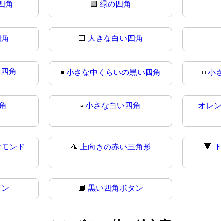
四角
🟩
緑の四角
四角
⬜
大きな白い四角
い四角
◾
小さな中くらいの黒い四角
◽
小
角
▫
小さな白い四角
🔶
オレ
ヤモンド
🔺
上向きの赤い三角形
🔻
タン
🔲
黒い四角ボタン