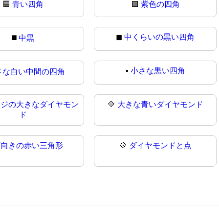
🟦
青い四角
🟪
紫色の四角
◼
中くらいの黒い四角
◼️
中黒
▪️
小さな黒い四角
さな白い中間の四角
ンジの大きなダイヤモン
🔷
大きな青いダイヤモンド
ド
下向きの赤い三角形
💠
ダイヤモンドと点