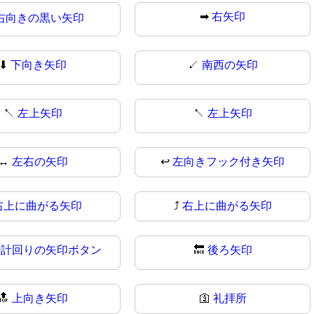
➡
右矢印
右向きの黒い矢印
⬇
下向き矢印
↙️
南西の矢印
↖️
左上矢印
↖
左上矢印
↔
左右の矢印
↩️
左向きフック付き矢印
右上に曲がる矢印
⤴
右上に曲がる矢印
時計回りの矢印ボタン
🔙
後ろ矢印
🔝
上向き矢印
🛐
礼拝所