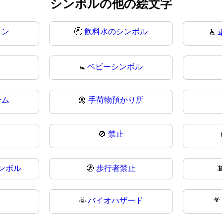
シンボルの他の絵文字
イン
🚰
飲料水のシンボル
♿
🚼
ベビーシンボル
ーム
🛅
手荷物預かり所
🚫
禁止
ンボル
🚷
歩行者禁止

☣
☣️
バイオハザード