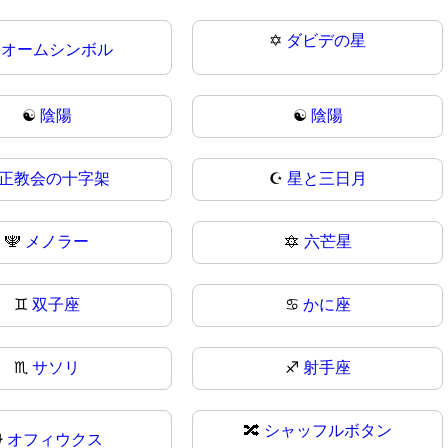
✡️
ダビデの星

オームシンボル
☯️
陰陽
☯
陰陽
正教会の十字架
☪️
星と三日月
🕎
メノラー
🔯
六芒星
♊
双子座
♋
かに座
♏
サソリ
♐
射手座
🔀
シャッフルボタン
⛎
オフィウクス