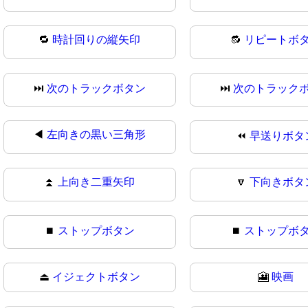
🔁
時計回りの縦矢印
🔂
リピートボ
⏭️
次のトラックボタン
⏭
次のトラック
◀
左向きの黒い三角形
⏪
早送りボタ
⏫
上向き二重矢印
🔽
下向きボタ
⏹️
ストップボタン
⏹
ストップボ
⏏
イジェクトボタン
🎦
映画