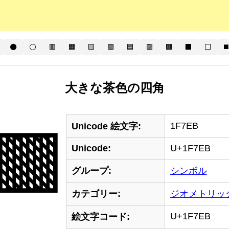
⚫
⚪
🟥
🟧
🟨
🟩
🟦
🟪
🟫
⬛
⬜
◼️
大きな茶色の四角
1F7EB
🟫
Unicode 絵文字:
Unicode:
U+1F7EB
グループ:
シンボル
カテゴリー:
ジオメトリッ
U+1F7EB
絵文字コード: