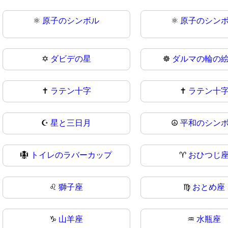
⚛️
原子のシンボル
⚛
原子のシン
✡
ダビデの星
☸️
ダルマの輪の
✝️
ラテン十字
✝
ラテン十
☪
星と三日月
☮️
平和のシン
🪯
トイレのラバーカップ
♈
おひつじ
♌
獅子座
♍
おとめ座
♑
山羊座
♒
水瓶座