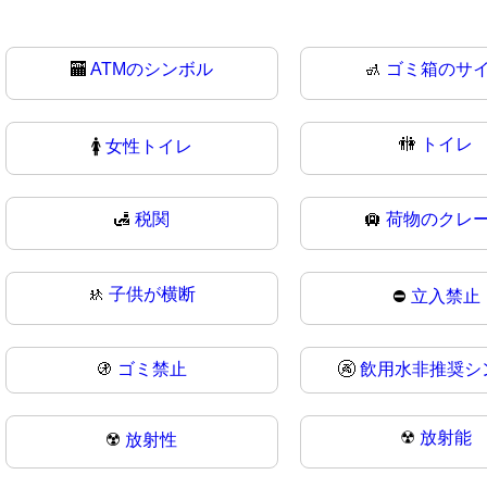
🏧
ATMのシンボル
🚮
ゴミ箱のサ
🚻
トイレ
🚺
女性トイレ
🛃
税関
🛄
荷物のクレ
🚸
子供が横断
⛔
立入禁止
🚯
ゴミ禁止
🚱
飲用水非推奨シ
☢
放射能
☢️
放射性