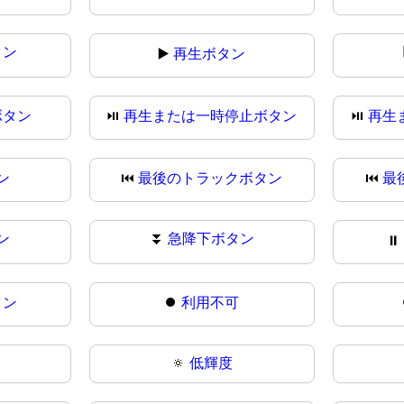
タン
▶️
再生ボタン
ボタン
⏯️
再生または一時停止ボタン
⏯
再生
ン
⏮️
最後のトラックボタン
⏮
最
ン
⏬
急降下ボタン
⏸
タン
⏺️
利用不可
🔅
低輝度