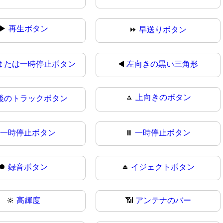
▶
再生ボタン
⏩
早送りボタン
または一時停止ボタン
◀️
左向きの黒い三角形
🔼
上向きのボタン
後のトラックボタン
️
一時停止ボタン
⏸
一時停止ボタン
⏺
録音ボタン
⏏️
イジェクトボタン
🔆
高輝度
📶
アンテナのバー