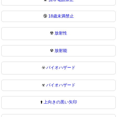
🔞
18歳未満禁止
☢️
放射性
☢
放射能
☣️
バイオハザード
☣
バイオハザード
⬆️
上向きの黒い矢印