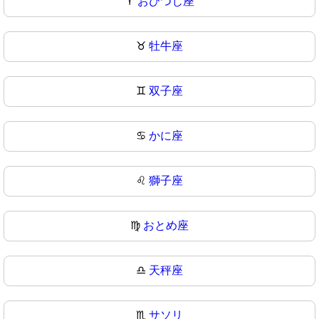
♈
おひつじ座
♉
牡牛座
♊
双子座
♋
かに座
♌
獅子座
♍
おとめ座
♎
天秤座
♏
サソリ