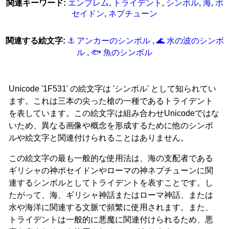
関連キーワード:
エンブレム
,
トライデント
,
シンボル
,
海
,
ポ
セイドン
,
ネプチューン
関連する絵文字:
⚓ アンカーのシンボル
,
🌊 水の波のシンボ
ル
,
🐟 魚のシンボル
Unicode '1F531' の絵文字は 'シンボル' として知られてい
ます。これは三本の尖った槍の一種であるトライデント
を表しています。この絵文字は組み合わせUnicodeではな
いため、異なる画像や概念を形成するために他のシンボ
ルや絵文字と関連付けられることはありません。
この絵文字の最も一般的な使用法は、海の支配者である
ギリシャの神ポセイドンやローマの神ネプチューンに関
連するシンボルとしてトライデントを表すことです。し
たがって、海、ギリシャ神話またはローマ神話、または
水や海洋に関連する文脈で頻繁に使用されます。また、
トライデントは一般的に悪魔に関連付けられるため、悪