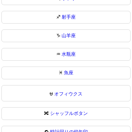
♐
射手座
♑
山羊座
♒
水瓶座
♓
魚座
⛎
オフィウクス
🔀
シャッフルボタン
🔁
時計回りの縦矢印