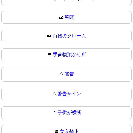
🛃
税関
🛄
荷物のクレーム
🛅
手荷物預かり所
⚠️
警告
⚠
警告サイン
🚸
子供が横断
⛔
立入禁止