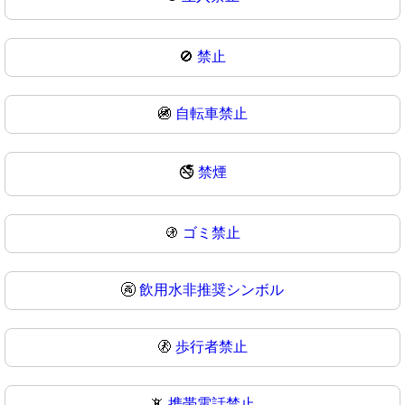
🚫
禁止
🚳
自転車禁止
🚭
禁煙
🚯
ゴミ禁止
🚱
飲用水非推奨シンボル
🚷
歩行者禁止
📵
携帯電話禁止