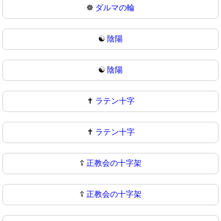
☸
ダルマの輪
☯️
陰陽
☯
陰陽
✝️
ラテン十字
✝
ラテン十字
☦️
正教会の十字架
☦
正教会の十字架