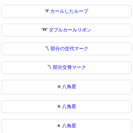
➰
カールしたループ
➿
ダブルカールリボン
〽️
部分の交代マーク
〽
部分交替マーク
✳️
八角星
✳
八角星
✴️
八角星