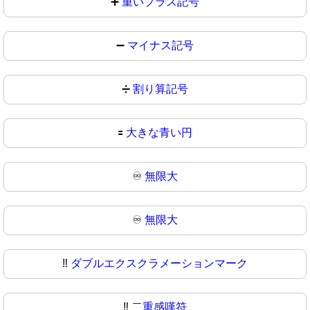
➕
重いプラス記号
➖
マイナス記号
➗
割り算記号
🟰
大きな青い円
♾️
無限大
♾
無限大
‼️
ダブルエクスクラメーションマーク
‼
二重感嘆符