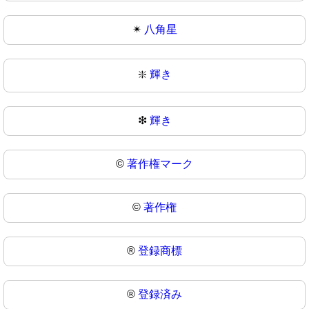
✴
八角星
❇️
輝き
❇
輝き
©️
著作権マーク
©
著作権
®️
登録商標
®
登録済み