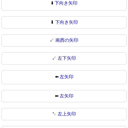
⬇️
下向き矢印
⬇
下向き矢印
↙️
南西の矢印
↙
左下矢印
⬅️
左矢印
⬅
左矢印
↖️
左上矢印