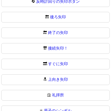
🔄
反時計回りの矢印ボタン
🔙
後ろ矢印
🔚
終了の矢印
🔛
接続矢印！
🔜
すぐに矢印
🔝
上向き矢印
🛐
礼拝所
⚛️
原子のシンボル