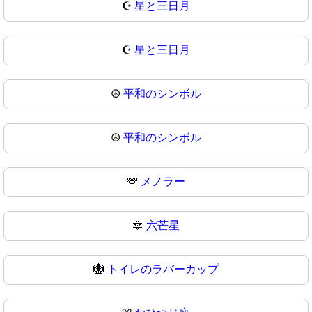
☪️
星と三日月
☪
星と三日月
☮️
平和のシンボル
☮
平和のシンボル
🕎
メノラー
🔯
六芒星
🪯
トイレのラバーカップ