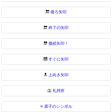
🔙
後ろ矢印
🔚
終了の矢印
🔛
接続矢印！
🔜
すぐに矢印
🔝
上向き矢印
🛐
礼拝所
⚛️
原子のシンボル