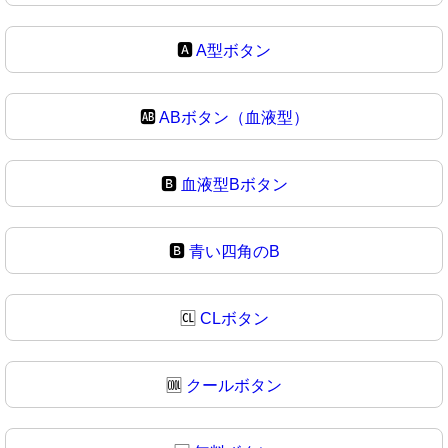
🅰
A型ボタン
🆎
ABボタン（血液型）
🅱️
血液型Bボタン
🅱
青い四角のB
🆑
CLボタン
🆒
クールボタン