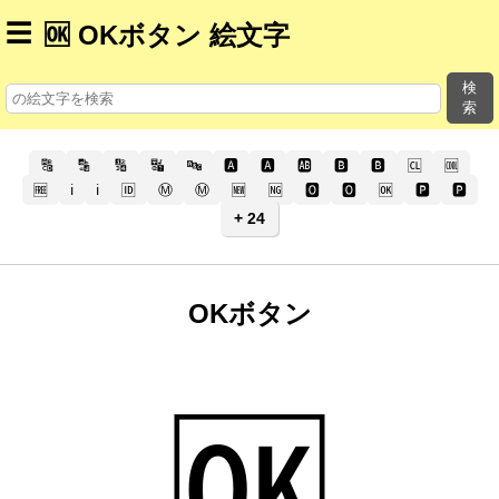
☰
🆗 OKボタン 絵文字
検
索
🔠
🔡
🔢
🔣
🔤
🅰️
🅰
🆎
🅱️
🅱
🆑
🆒
🆓
ℹ️
ℹ
🆔
Ⓜ️
Ⓜ
🆕
🆖
🅾️
🅾
🆗
🅿️
🅿
+ 24
OKボタン
🆗