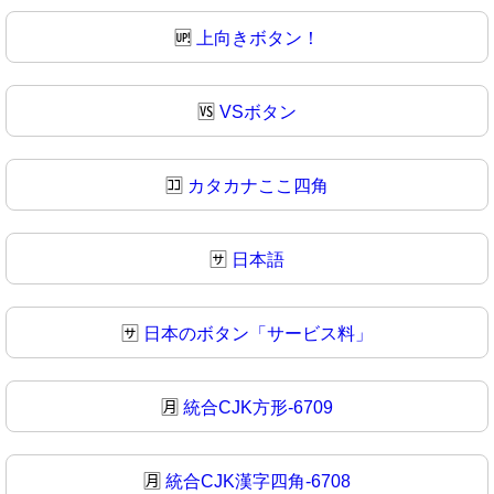
🆙
上向きボタン！
🆚
VSボタン
🈁
カタカナここ四角
🈂️
日本語
🈂
日本のボタン「サービス料」
🈷️
統合CJK方形-6709
🈷
統合CJK漢字四角-6708