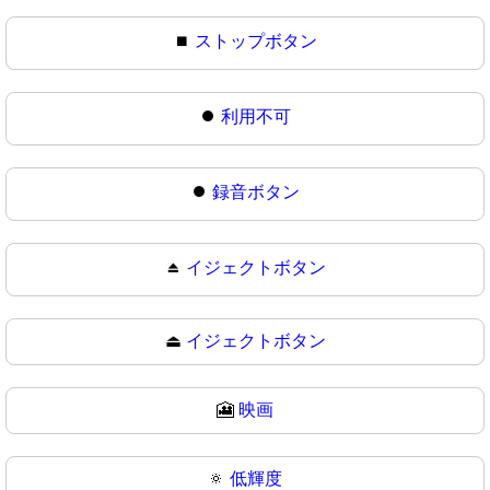
⏹
ストップボタン
⏺️
利用不可
⏺
録音ボタン
⏏️
イジェクトボタン
⏏
イジェクトボタン
🎦
映画
🔅
低輝度