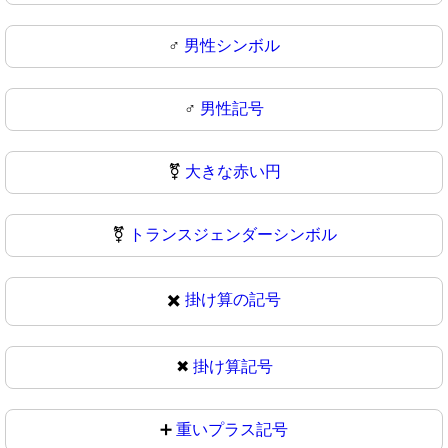
♂️
男性シンボル
♂
男性記号
⚧️
大きな赤い円
⚧
トランスジェンダーシンボル
✖️
掛け算の記号
✖
掛け算記号
➕
重いプラス記号