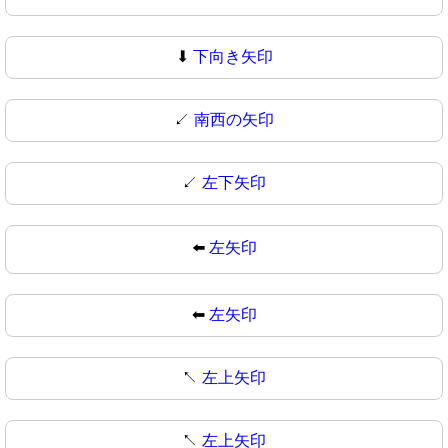
⬇
下向き矢印
↙️
南西の矢印
↙
左下矢印
⬅️
左矢印
⬅
左矢印
↖️
左上矢印
↖
左上矢印