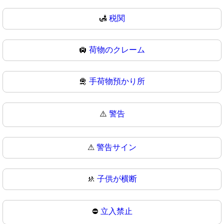
🛃
税関
🛄
荷物のクレーム
🛅
手荷物預かり所
⚠️
警告
⚠
警告サイン
🚸
子供が横断
⛔
立入禁止