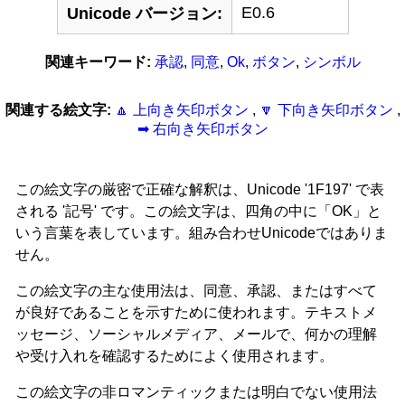
E0.6
Unicode バージョン:
関連キーワード:
承認
,
同意
,
Ok
,
ボタン
,
シンボル
関連する絵文字:
🔼 上向き矢印ボタン
,
🔽 下向き矢印ボタン
,
➡ 右向き矢印ボタン
この絵文字の厳密で正確な解釈は、Unicode '1F197' で表
される '記号' です。この絵文字は、四角の中に「OK」と
いう言葉を表しています。組み合わせUnicodeではありま
せん。
この絵文字の主な使用法は、同意、承認、またはすべて
が良好であることを示すために使われます。テキストメ
ッセージ、ソーシャルメディア、メールで、何かの理解
や受け入れを確認するためによく使用されます。
この絵文字の非ロマンティックまたは明白でない使用法