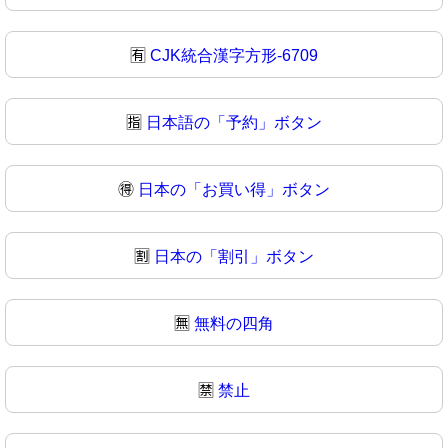
🈶
CJK統合漢字方形-6709
🈯
日本語の「予約」ボタン
🉐
日本の「お買い得」ボタン
🈹
日本の「割引」ボタン
🈚
無料の四角
🈲
禁止