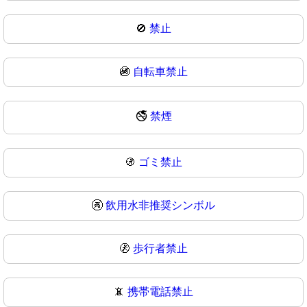
🚫
禁止
🚳
自転車禁止
🚭
禁煙
🚯
ゴミ禁止
🚱
飲用水非推奨シンボル
🚷
歩行者禁止
📵
携帯電話禁止