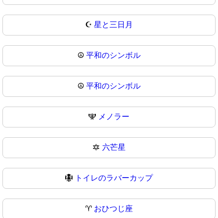
☪
星と三日月
☮️
平和のシンボル
☮
平和のシンボル
🕎
メノラー
🔯
六芒星
🪯
トイレのラバーカップ
♈
おひつじ座