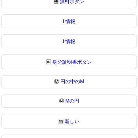
🆓
無料ボタン
ℹ️
情報
ℹ
情報
🆔
身分証明書ボタン
Ⓜ️
円の中のM
Ⓜ
Mの円
🆕
新しい