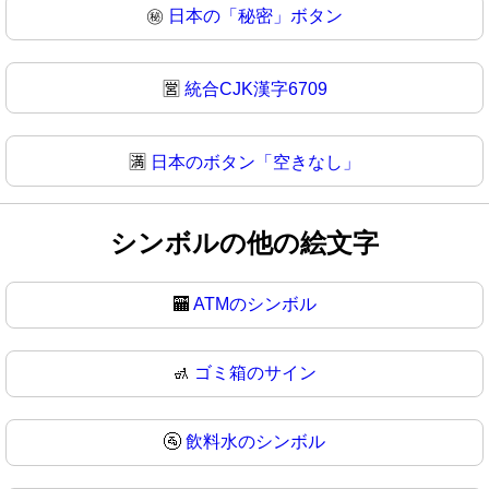
㊙
日本の「秘密」ボタン
🈺
統合CJK漢字6709
🈵
日本のボタン「空きなし」
シンボルの他の絵文字
🏧
ATMのシンボル
🚮
ゴミ箱のサイン
🚰
飲料水のシンボル