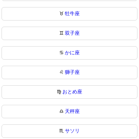
♉
牡牛座
♊
双子座
♋
かに座
♌
獅子座
♍
おとめ座
♎
天秤座
♏
サソリ