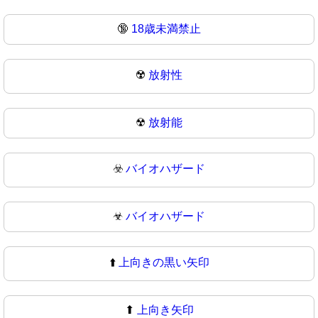
🔞
18歳未満禁止
☢️
放射性
☢
放射能
☣️
バイオハザード
☣
バイオハザード
⬆️
上向きの黒い矢印
⬆
上向き矢印