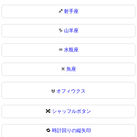
♐
射手座
♑
山羊座
♒
水瓶座
♓
魚座
⛎
オフィウクス
🔀
シャッフルボタン
🔁
時計回りの縦矢印