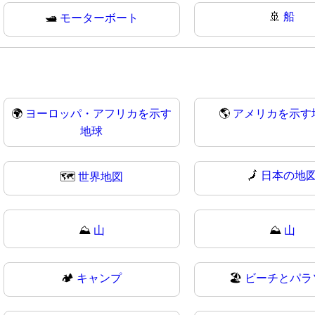
🚢
船
🛥
モーターボート
🌍
ヨーロッパ・アフリカを示す
🌎
アメリカを示す
地球
🗾
日本の地
🗺
世界地図
⛰️
山
⛰
山
🏕
キャンプ
🏖️
ビーチとパラ