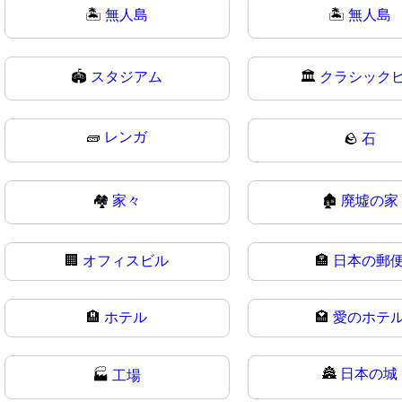
🏝️
無人島
🏝
無人島
🏟
スタジアム
🏛️
クラシック
🧱
レンガ
🪨
石
🏘
家々
🏚️
廃墟の家
🏢
オフィスビル
🏣
日本の郵
🏨
ホテル
🏩
愛のホテ
🏯
日本の城
🏭
工場