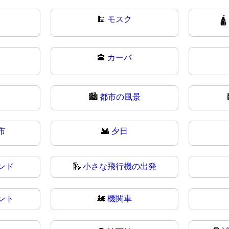
🕌
モスク

🕋
カーバ
🏙️
都市の風景
市
🌇
夕日
ンド
🛝
小さな飛行機の出発
ント
🚂
機関車