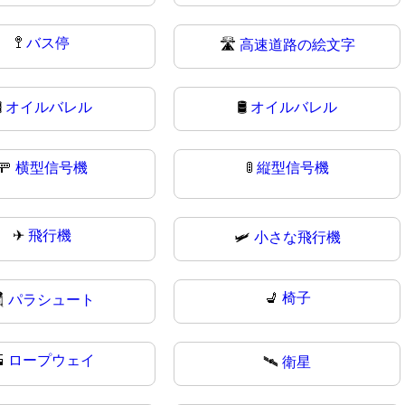
🚏
バス停
🛣️
高速道路の絵文字
️
オイルバレル
🛢
オイルバレル
🚥
横型信号機
🚦
縦型信号機
✈
飛行機
🛩️
小さな飛行機
💺
椅子

パラシュート

ロープウェイ
🛰️
衛星