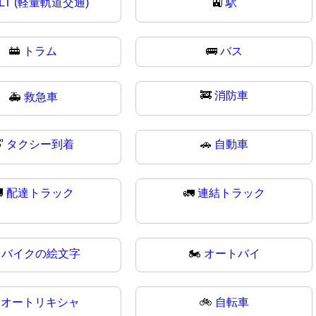
LT (軽量軌道交通)
🚉
駅
🚋
トラム
🚌
バス
🚒
消防車
🚑
救急車

タクシー到着
🚗
自動車

配達トラック
🚛
連結トラック
️
バイクの絵文字
🏍
オートバイ

オートリキシャ
🚲
自転車