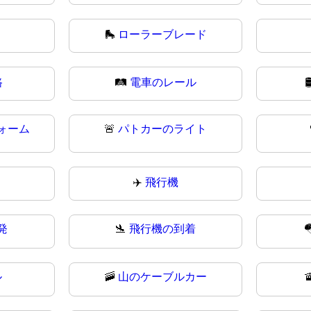
🛼
ローラーブレード
路
🛤
電車のレール

ォーム
🚨
パトカーのライト
✈️
飛行機
発
🛬
飛行機の到着

ル
🚠
山のケーブルカー
