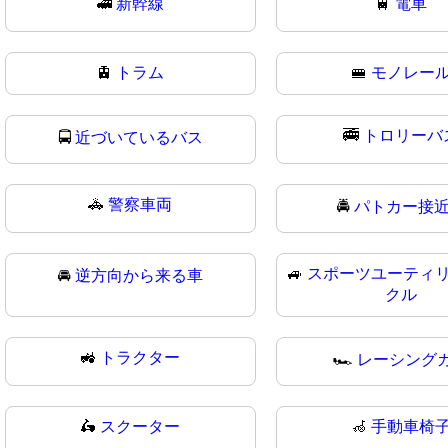
🚅
新幹線
🚆
電車
🚊
トラム
🚝
モノレー
🚎
トロリーバ
🚍
近づいているバス
🚓
警察車両
🚔
パトカー接
🚙
スポーツユーティ
🚘
逆方向から来る車
クル
🚜
トラクター
🏎️
レーシング
🛵
スクーター
🦽
手動車椅