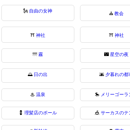
🗽
自由の女神
⛪
教会
⛩️
神社
⛩
神社
🌁
霧
🌃
星空の夜
🌅
日の出
🌆
夕暮れの都
♨
温泉
🎠
メリーゴーラ
💈
理髪店のポール
🎪
サーカスのテ