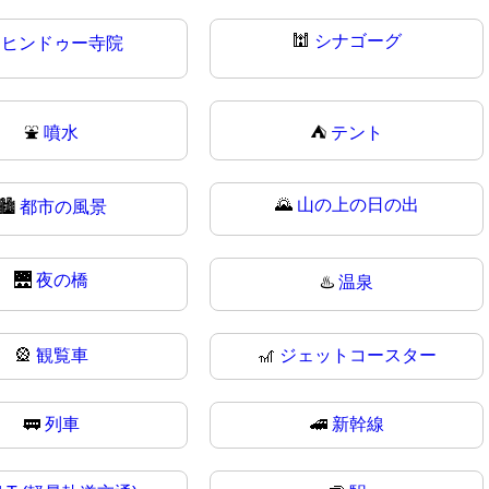
🕍
シナゴーグ

ヒンドゥー寺院
⛲
噴水
⛺
テント
🌄
山の上の日の出
🏙
都市の風景
🌉
夜の橋
♨️
温泉
🎡
観覧車
🎢
ジェットコースター
🚃
列車
🚄
新幹線