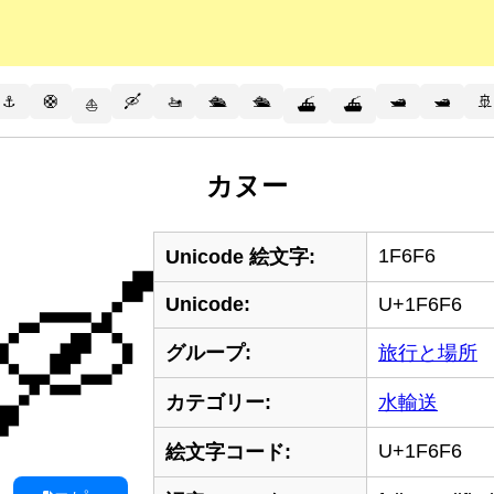
⚓
🛟
🛶
🚤
🛳️
🛳
🛥️
🛥
🚢
⛵
⛴️
⛴
カヌー
1F6F6
Unicode 絵文字:
🛶
Unicode:
U+1F6F6
グループ:
旅行と場所
カテゴリー:
水輸送
U+1F6F6
絵文字コード: