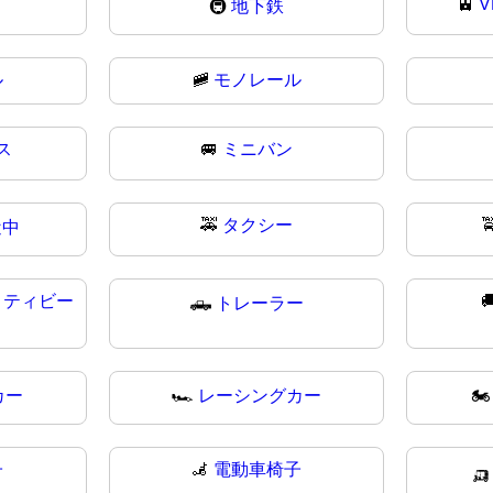
🚈
V
🚇
地下鉄
ル
🚞
モノレール
ス
🚐
ミニバン
🚕
タクシー

近中
リティビー

🛻
トレーラー
カー
🏎
レーシングカー
🏍
子
🦼
電動車椅子
