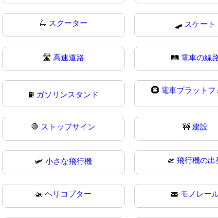
🛴
スクーター
🛹
スケート
🛣
高速道路
🛤️
電車の線
🛞
電車プラットフ
⛽
ガソリンスタンド
🛑
ストップサイン
🚧
建設
🛫
飛行機の出
🛩
小さな飛行機
🚁
ヘリコプター
🚟
モノレー