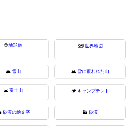
🌐
地球儀
🗺️
世界地図
🏔️
雪山
🏔
雪に覆われた山
🗻
富士山
🏕️
キャンプテント
️
砂漠の絵文字
🏜
砂漠