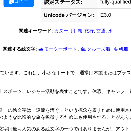
コピー
fully-qualified
認定ステータス:
E3.0
Unicode バージョン:
関連キーワード:
カヌー
,
川
,
湖
,
旅行
,
交通
,
水
関連する絵文字:
🛥 モーターボート
,
🛳 クルーズ船
,
⛵ 帆船
ヌー」を表しています。これは、小さなボートで、通常は木製または
上スポーツ、レジャー活動を表すことです。休暇、キャンプ、
ヌーの絵文字は「逆流を漕ぐ」という概念を表すために使用さ
のような比喩的な旅を象徴するためにも使用されることがあり
文字は最も人気のある絵文字の一つではありませんが、アウト