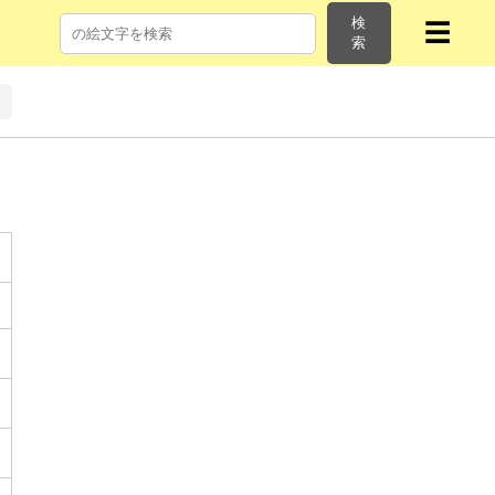
検
☰
索