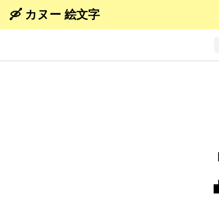
🛶 カヌー 絵文字