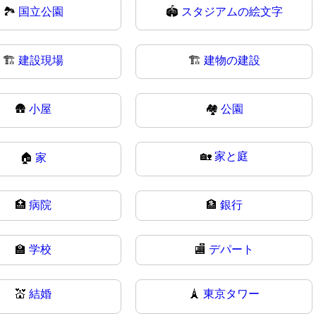
🏞
国立公園
🏟️
スタジアムの絵文字
🏗️
建設現場
🏗
建物の建設
🛖
小屋
🏘️
公園
🏡
家と庭
🏠
家
🏥
病院
🏦
銀行
🏫
学校
🏬
デパート
💒
結婚
🗼
東京タワー