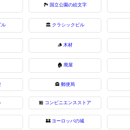
🏞️
国立公園の絵文字
ビル
🏛
クラシックビル
🪵
木材
🏚
廃屋
便
🏤
郵便局
ル
🏪
コンビニエンスストア
🏰
ヨーロッパの城