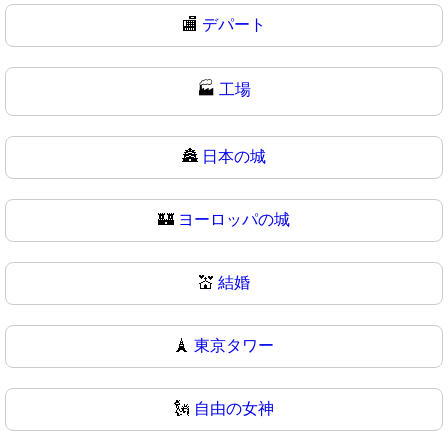
🏬
デパート
🏭
工場
🏯
日本の城
🏰
ヨーロッパの城
💒
結婚
🗼
東京タワー
🗽
自由の女神