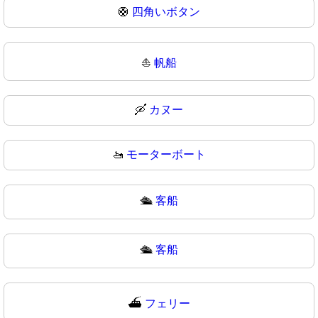
🛟
四角いボタン
⛵
帆船
🛶
カヌー
🚤
モーターボート
🛳️
客船
🛳
客船
⛴️
フェリー