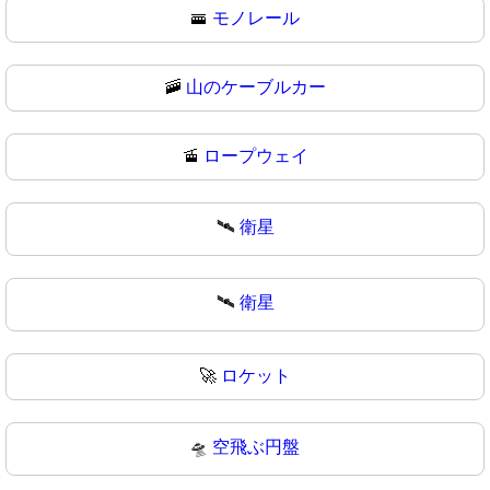
🚟
モノレール
🚠
山のケーブルカー
🚡
ロープウェイ
🛰️
衛星
🛰
衛星
🚀
ロケット
🛸
空飛ぶ円盤