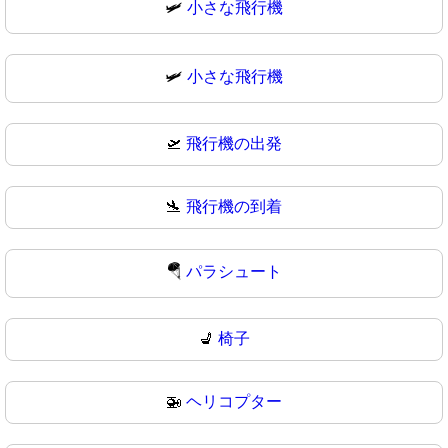
🛩️
小さな飛行機
🛩
小さな飛行機
🛫
飛行機の出発
🛬
飛行機の到着
🪂
パラシュート
💺
椅子
🚁
ヘリコプター