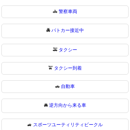
🚓
警察車両
🚔
パトカー接近中
🚕
タクシー
🚖
タクシー到着
🚗
自動車
🚘
逆方向から来る車
🚙
スポーツユーティリティビークル