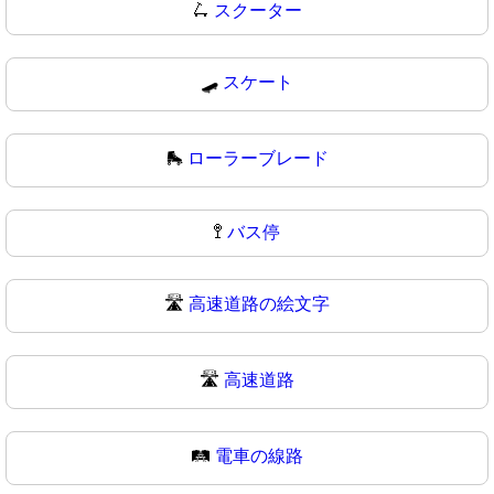
🛴
スクーター
🛹
スケート
🛼
ローラーブレード
🚏
バス停
🛣️
高速道路の絵文字
🛣
高速道路
🛤️
電車の線路