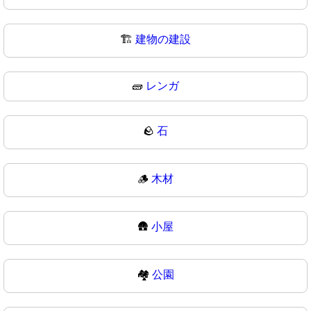
🏗
建物の建設
🧱
レンガ
🪨
石
🪵
木材
🛖
小屋
🏘️
公園