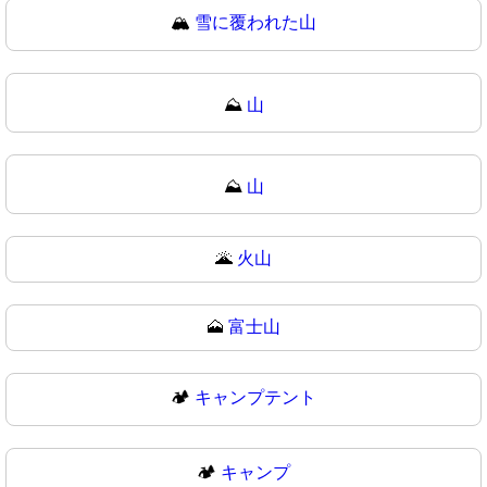
🏔
雪に覆われた山
⛰️
山
⛰
山
🌋
火山
🗻
富士山
🏕️
キャンプテント
🏕
キャンプ