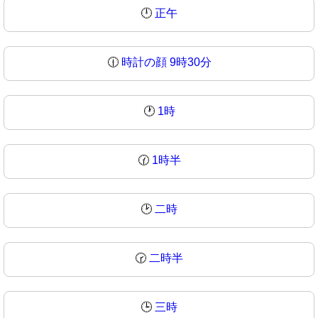
🕛
正午
🕧
時計の顔 9時30分
🕐
1時
🕜
1時半
🕑
二時
🕝
二時半
🕒
三時