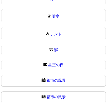
⛲
噴水
⛺
テント
🌁
霧
🌃
星空の夜
🏙️
都市の風景
🏙
都市の風景