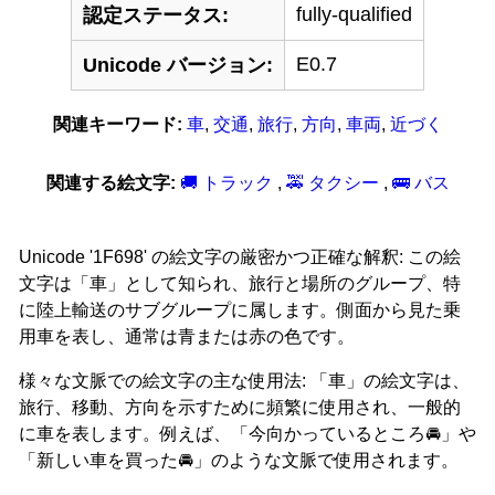
fully-qualified
認定ステータス:
E0.7
Unicode バージョン:
関連キーワード:
車
,
交通
,
旅行
,
方向
,
車両
,
近づく
関連する絵文字:
🚚 トラック
,
🚕 タクシー
,
🚌 バス
Unicode '1F698' の絵文字の厳密かつ正確な解釈: この絵
文字は「車」として知られ、旅行と場所のグループ、特
に陸上輸送のサブグループに属します。側面から見た乗
用車を表し、通常は青または赤の色です。
様々な文脈での絵文字の主な使用法: 「車」の絵文字は、
旅行、移動、方向を示すために頻繁に使用され、一般的
に車を表します。例えば、「今向かっているところ🚘」や
「新しい車を買った🚘」のような文脈で使用されます。