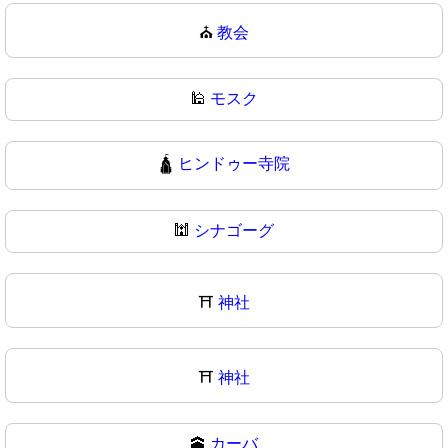
⛪
教会
🕌
モスク
🛕
ヒンドゥー寺院
🕍
シナゴーグ
⛩️
神社
⛩
神社
🕋
カーバ