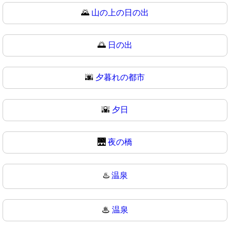
🌄
山の上の日の出
🌅
日の出
🌆
夕暮れの都市
🌇
夕日
🌉
夜の橋
♨️
温泉
♨
温泉