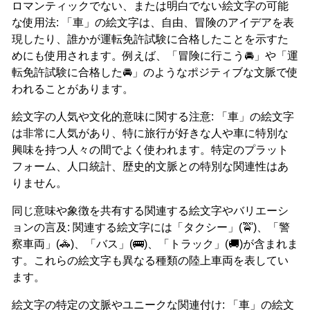
ロマンティックでない、または明白でない絵文字の可能
な使用法: 「車」の絵文字は、自由、冒険のアイデアを表
現したり、誰かが運転免許試験に合格したことを示すた
めにも使用されます。例えば、「冒険に行こう🚘」や「運
転免許試験に合格した🚘」のようなポジティブな文脈で使
われることがあります。
絵文字の人気や文化的意味に関する注意: 「車」の絵文字
は非常に人気があり、特に旅行が好きな人や車に特別な
興味を持つ人々の間でよく使われます。特定のプラット
フォーム、人口統計、歴史的文脈との特別な関連性はあ
りません。
同じ意味や象徴を共有する関連する絵文字やバリエーシ
ョンの言及: 関連する絵文字には「タクシー」(🚖)、「警
察車両」(🚓)、「バス」(🚌)、「トラック」(🚚)が含まれま
す。これらの絵文字も異なる種類の陸上車両を表してい
ます。
絵文字の特定の文脈やユニークな関連付け: 「車」の絵文