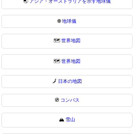
🌏
アジア・オーストラリアを示す地球儀
🌐
地球儀
🗺️
世界地図
🗺
世界地図
🗾
日本の地図
🧭
コンパス
🏔️
雪山