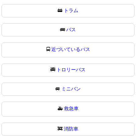
🚋
トラム
🚌
バス
🚍
近づいているバス
🚎
トロリーバス
🚐
ミニバン
🚑
救急車
🚒
消防車