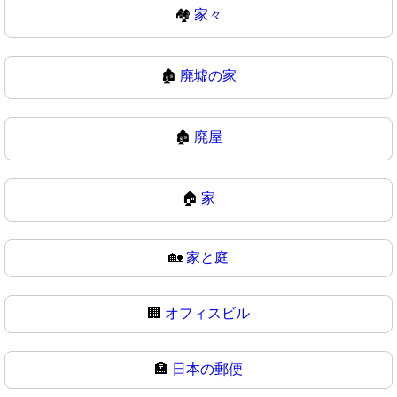
🏘
家々
🏚️
廃墟の家
🏚
廃屋
🏠
家
🏡
家と庭
🏢
オフィスビル
🏣
日本の郵便