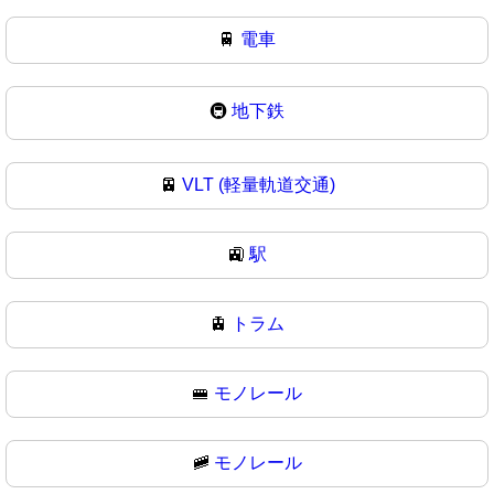
🚆
電車
🚇
地下鉄
🚈
VLT (軽量軌道交通)
🚉
駅
🚊
トラム
🚝
モノレール
🚞
モノレール