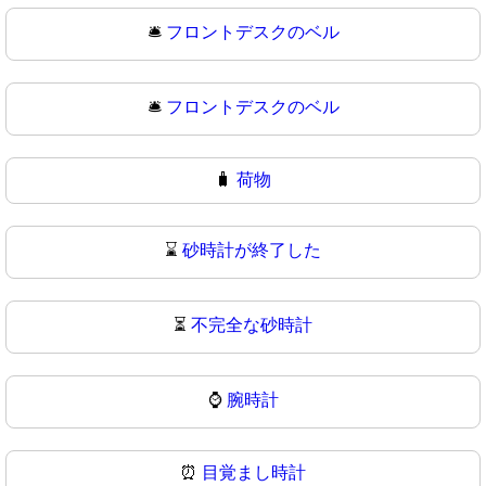
🛎️
フロントデスクのベル
🛎
フロントデスクのベル
🧳
荷物
⌛
砂時計が終了した
⏳
不完全な砂時計
⌚
腕時計
⏰
目覚まし時計