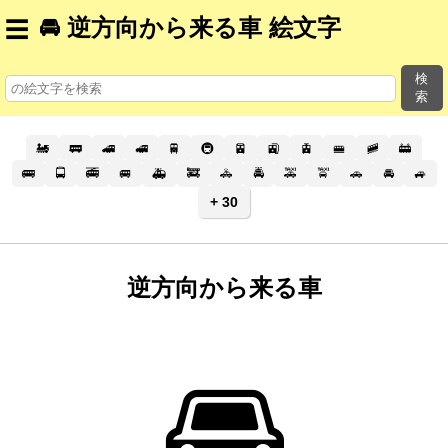
🚘 逆方向から来る車 絵文字
☰
検
索
🚂
🚃
🚄
🚅
🚆
🚇
🚈
🚉
🚊
🚝
🚞
🚋
🚌
🚍
🚎
🚐
🚑
🚒
🚓
🚔
🚕
🚖
🚗
🚘
🚙
+ 30
逆方向から来る車
🚘