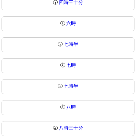
🕠
四時三十分
🕕
六時
🕡
七時半
🕖
七時
🕢
七時半
🕗
八時
🕣
八時三十分