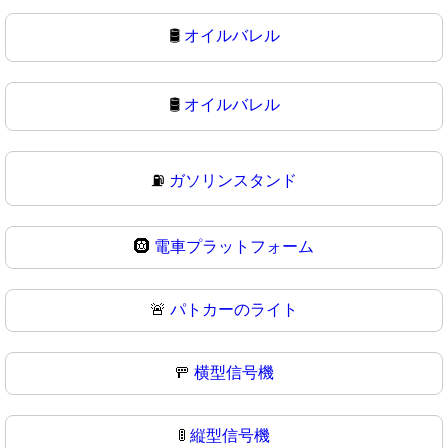
🛢️
オイルバレル
🛢
オイルバレル
⛽
ガソリンスタンド
🛞
電車プラットフォーム
🚨
パトカーのライト
🚥
横型信号機
🚦
縦型信号機