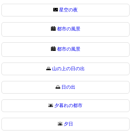
🌃
星空の夜
🏙️
都市の風景
🏙
都市の風景
🌄
山の上の日の出
🌅
日の出
🌆
夕暮れの都市
🌇
夕日