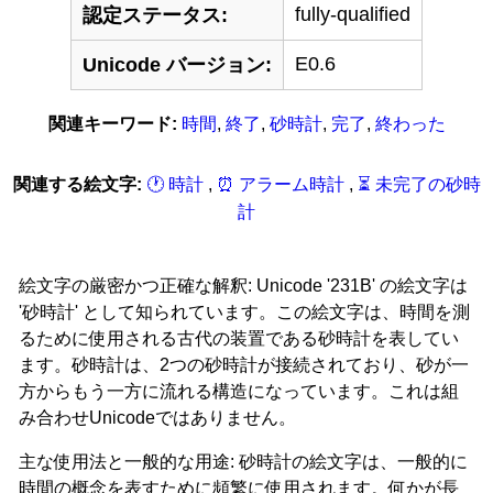
fully-qualified
認定ステータス:
E0.6
Unicode バージョン:
関連キーワード:
時間
,
終了
,
砂時計
,
完了
,
終わった
関連する絵文字:
🕐 時計
,
⏰ アラーム時計
,
⏳ 未完了の砂時
計
絵文字の厳密かつ正確な解釈: Unicode '231B' の絵文字は
'砂時計' として知られています。この絵文字は、時間を測
るために使用される古代の装置である砂時計を表してい
ます。砂時計は、2つの砂時計が接続されており、砂が一
方からもう一方に流れる構造になっています。これは組
み合わせUnicodeではありません。
主な使用法と一般的な用途: 砂時計の絵文字は、一般的に
時間の概念を表すために頻繁に使用されます。何かが長