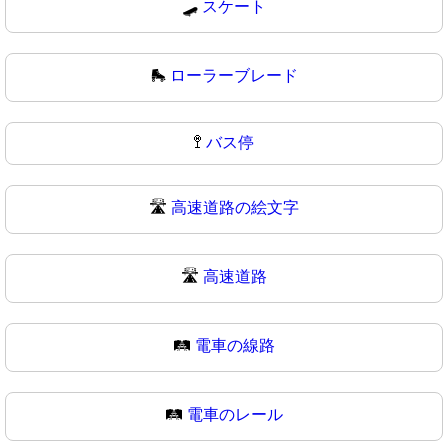
🛹
スケート
🛼
ローラーブレード
🚏
バス停
🛣️
高速道路の絵文字
🛣
高速道路
🛤️
電車の線路
🛤
電車のレール