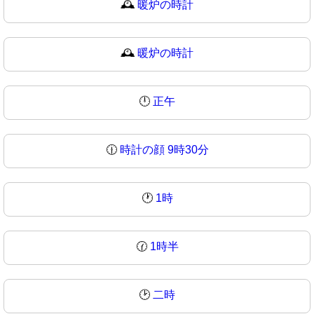
🕰️
暖炉の時計
🕰
暖炉の時計
🕛
正午
🕧
時計の顔 9時30分
🕐
1時
🕜
1時半
🕑
二時