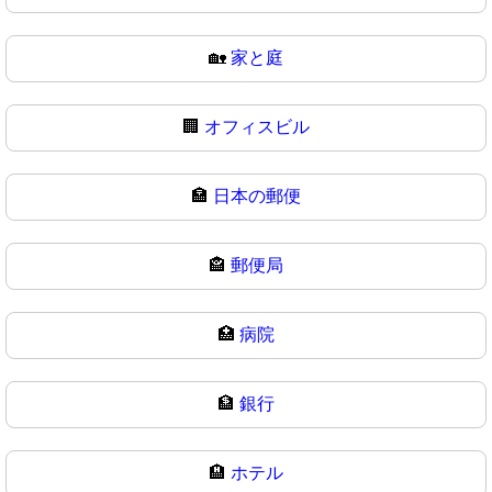
🏡
家と庭
🏢
オフィスビル
🏣
日本の郵便
🏤
郵便局
🏥
病院
🏦
銀行
🏨
ホテル