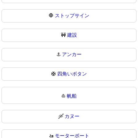
🛑
ストップサイン
🚧
建設
⚓
アンカー
🛟
四角いボタン
⛵
帆船
🛶
カヌー
🚤
モーターボート