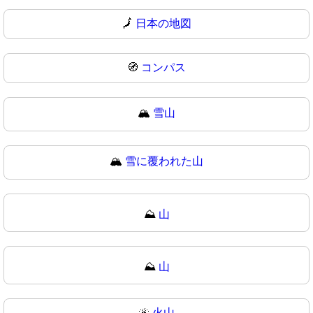
🗾
日本の地図
🧭
コンパス
🏔️
雪山
🏔
雪に覆われた山
⛰️
山
⛰
山
🌋
火山