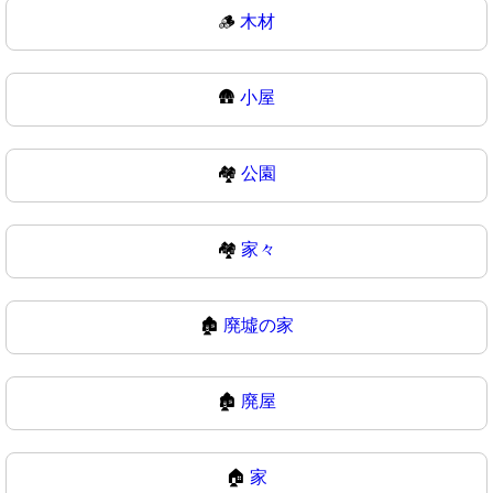
🪵
木材
🛖
小屋
🏘️
公園
🏘
家々
🏚️
廃墟の家
🏚
廃屋
🏠
家