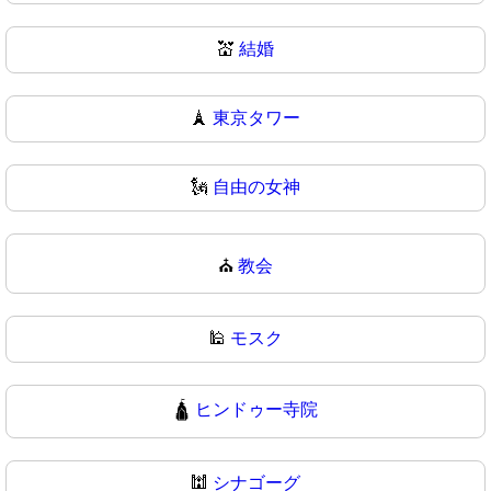
💒
結婚
🗼
東京タワー
🗽
自由の女神
⛪
教会
🕌
モスク
🛕
ヒンドゥー寺院
🕍
シナゴーグ