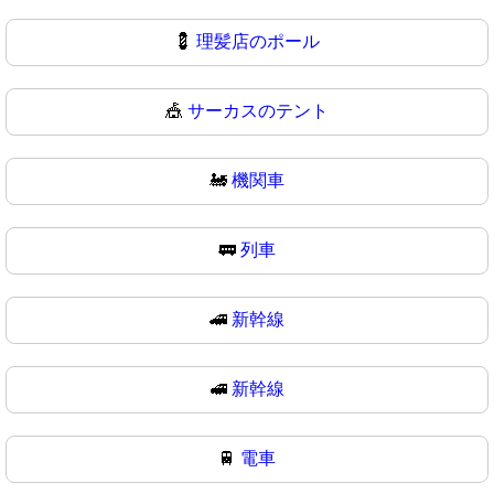
💈
理髪店のポール
🎪
サーカスのテント
🚂
機関車
🚃
列車
🚄
新幹線
🚅
新幹線
🚆
電車