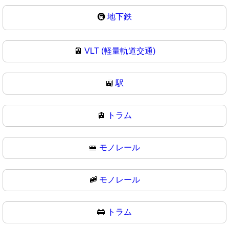
🚇
地下鉄
🚈
VLT (軽量軌道交通)
🚉
駅
🚊
トラム
🚝
モノレール
🚞
モノレール
🚋
トラム