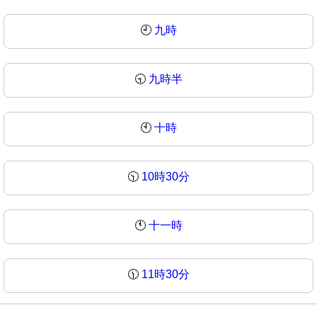
🕘
九時
🕤
九時半
🕙
十時
🕥
10時30分
🕚
十一時
🕦
11時30分