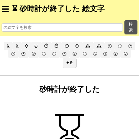
⌛ 砂時計が終了した 絵文字
☰
検
索
⌛
⏳
⌚
⏰
⏱️
⏱
⏲️
⏲
🕰️
🕰
🕛
🕧
🕐
🕜
🕑
🕝
🕒
🕞
🕓
🕟
🕔
🕠
🕕
🕡
🕖
+ 9
砂時計が終了した
⌛