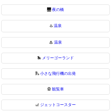
🌉
夜の橋
♨️
温泉
♨
温泉
🎠
メリーゴーランド
🛝
小さな飛行機の出発
🎡
観覧車
🎢
ジェットコースター