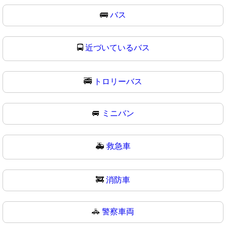
🚌
バス
🚍
近づいているバス
🚎
トロリーバス
🚐
ミニバン
🚑
救急車
🚒
消防車
🚓
警察車両