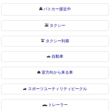
🚔
パトカー接近中
🚕
タクシー
🚖
タクシー到着
🚗
自動車
🚘
逆方向から来る車
🚙
スポーツユーティリティビークル
🛻
トレーラー