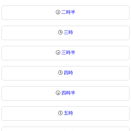
🕝
二時半
🕒
三時
🕞
三時半
🕓
四時
🕟
四時半
🕔
五時