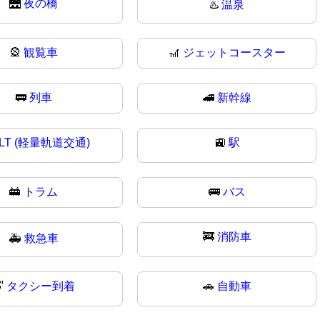
🌉
夜の橋
♨️
温泉
🎡
観覧車
🎢
ジェットコースター
🚃
列車
🚄
新幹線
LT (軽量軌道交通)
🚉
駅
🚋
トラム
🚌
バス
🚒
消防車
🚑
救急車

タクシー到着
🚗
自動車