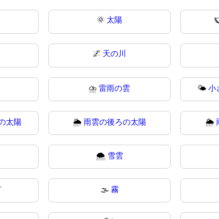
🌞
太陽

🌌
天の川
⛈
雷雨の雲
🌤️
小
の太陽
🌦️
雨雲の後ろの太陽
🌦
🌨
雪雲
ド
🌫️
霧