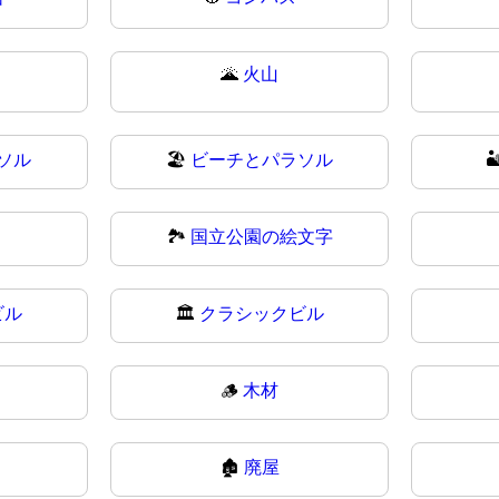
🌋
火山
ソル
🏖
ビーチとパラソル

🏞️
国立公園の絵文字
ビル
🏛
クラシックビル
🪵
木材
🏚
廃屋