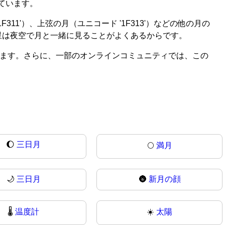
ています。
11'）、上弦の月（ユニコード '1F313'）などの他の月の
、星は夜空で月と一緒に見ることがよくあるからです。
されます。さらに、一部のオンラインコミュニティでは、この
🌔
三日月
🌕
満月
🌙
三日月
🌚
新月の顔
🌡
温度計
☀️
太陽