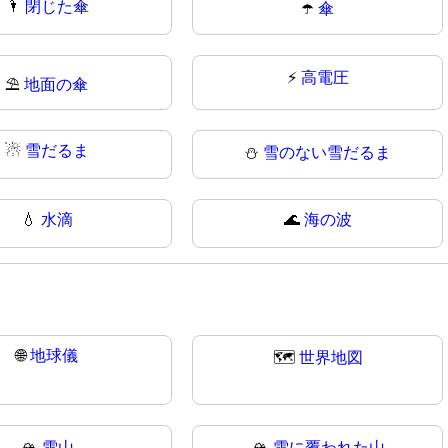
🌂
閉じた傘
☂️
傘
⚡
高電圧
⛱
地面の傘
☃
雪だるま
⛄
雪のない雪だるま
💧
水滴
🌊
海の波
🌐
地球儀
🗺️
世界地図
🏔️
雪山
🏔
雪に覆われた山