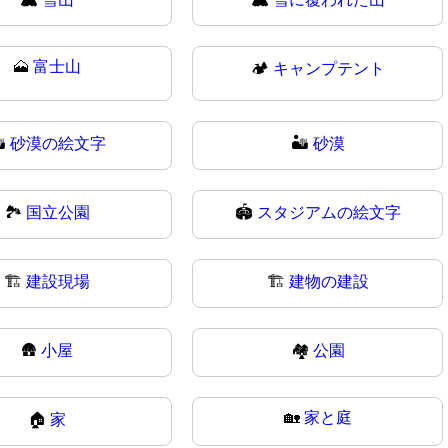
🗻
富士山
🏕️
キャンプテント
️
砂漠の絵文字
🏜
砂漠
🏞
国立公園
🏟️
スタジアムの絵文字
🏗️
建設現場
🏗
建物の建設
🛖
小屋
🏘️
公園
🏡
家と庭
🏠
家