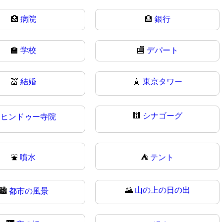
🏥
病院
🏦
銀行
🏫
学校
🏬
デパート
💒
結婚
🗼
東京タワー
🕍
シナゴーグ

ヒンドゥー寺院
⛲
噴水
⛺
テント
🌄
山の上の日の出
🏙
都市の風景