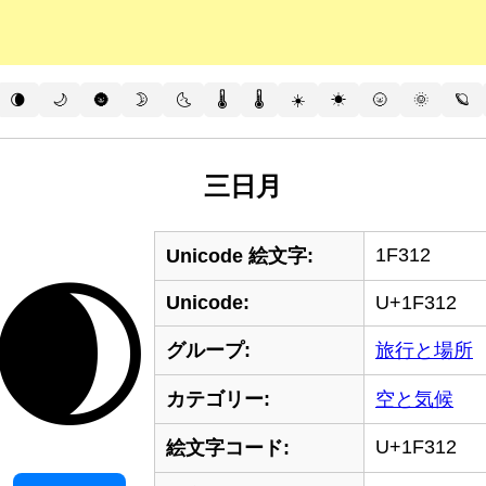
🌘
🌙
🌚
🌛
🌜
🌡️
🌡
☀️
☀
🌝
🌞
🪐
三日月
1F312
Unicode 絵文字:
🌒
Unicode:
U+1F312
グループ:
旅行と場所
カテゴリー:
空と気候
U+1F312
絵文字コード: