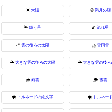
☀
太陽
🌝
満月の顔
🌟
輝く星
🌠
流れ星
⛅
雲の後ろの太陽
⛈️
雷雨雲
🌥️
大きな雲の後ろの太陽
🌥
大きな雲の後ろ
🌧
雨雲
🌨️
雪雲
🌪️
トルネードの絵文字
🌪
トルネー