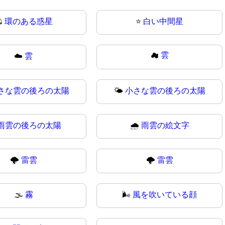

環のある惑星
⭐
白い中間星
☁
雲
☁️
雲
さな雲の後ろの太陽
🌤
小さな雲の後ろの太陽
雨雲の後ろの太陽
🌧️
雨雲の絵文字
🌩️
雷雲
🌩
雷雲
🌫
霧
🌬️
風を吹いている顔