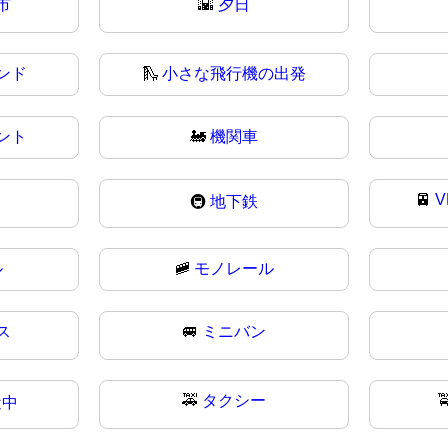
市
🌇
夕日
ンド
🛝
小さな飛行機の出発
ント
🚂
機関車
🚈
V
🚇
地下鉄
ル
🚞
モノレール
ス
🚐
ミニバン
🚕
タクシー

近中