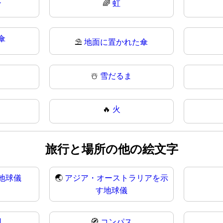
ン
🌈
虹
傘
⛱️
地面に置かれた傘
☃️
雪だるま
🔥
火
旅行と場所の他の絵文字
地球儀
🌏
アジア・オーストラリアを示
す地球儀
図
🧭
コンパス