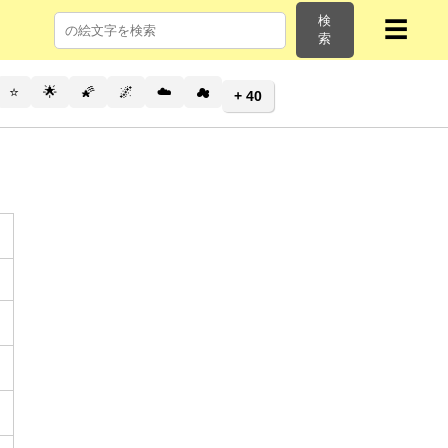
検
☰
索
⭐
🌟
🌠
🌌
☁️
☁
+ 40