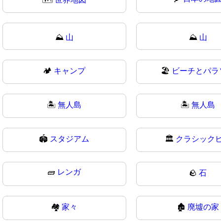
⛰️
山
⛰
山
🏕
キャンプ
🏖️
ビーチとパラ
🏝️
無人島
🏝
無人島
🏟
スタジアム
🏛️
クラシック
🧱
レンガ
🪨
石
🏘
家々
🏚️
廃墟の家