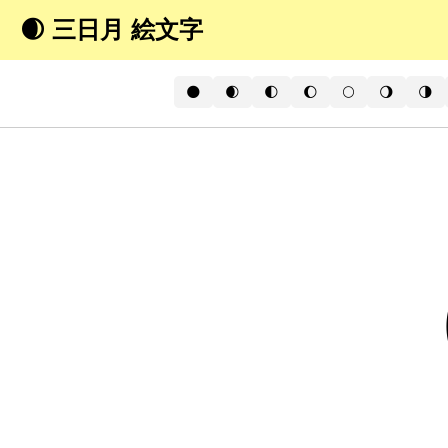
🌒 三日月 絵文字
🌑
🌒
🌓
🌔
🌕
🌖
🌗