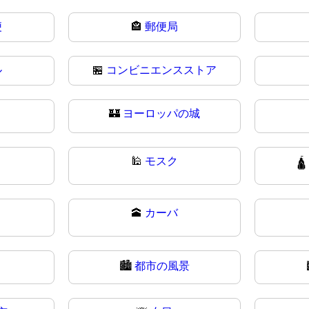
便
🏤
郵便局
ル
🏪
コンビニエンスストア
🏰
ヨーロッパの城
🕌
モスク

🕋
カーバ
🏙️
都市の風景