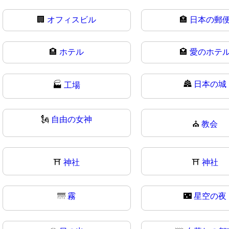
🏢
オフィスビル
🏣
日本の郵
🏨
ホテル
🏩
愛のホテ
🏯
日本の城
🏭
工場
🗽
自由の女神
⛪
教会
⛩️
神社
⛩
神社
🌁
霧
🌃
星空の夜