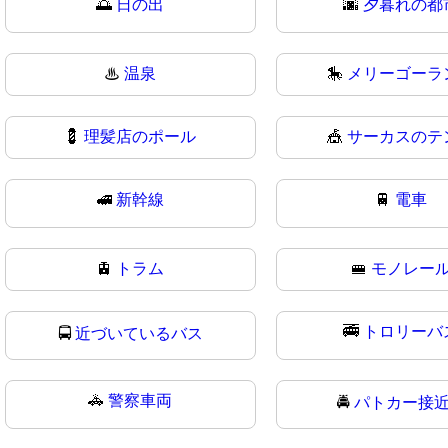
🌅
日の出
🌆
夕暮れの都
♨
温泉
🎠
メリーゴーラ
💈
理髪店のポール
🎪
サーカスのテ
🚅
新幹線
🚆
電車
🚊
トラム
🚝
モノレー
🚎
トロリーバ
🚍
近づいているバス
🚓
警察車両
🚔
パトカー接