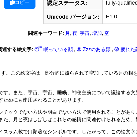
コピー
fully-qualifie
認定ステータス:
E1.0
Unicode バージョン:
関連キーワード:
月
,
夜
,
宇宙
,
増加
,
空
関連する絵文字:
😴 眠っている顔
,
😫 Zzzのある顔
,
😩 疲れた
知られています。この絵文字は、部分的に照らされて増加している月
です。また、宇宙、宇宙、睡眠、神秘主義について議論する文
すためにも使用されることがあります。
ンチックでない方法や明白でない方法で使用されることがあり
また、月と夜はしばしばこれらの感情に関連付けられるため、
イスラム教では顕著なシンボルです。したがって、この絵文字