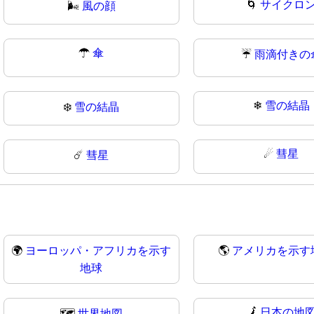
🌀
サイクロ
🌬
風の顔
☂
傘
☔
雨滴付きの
❄
雪の結晶
❄️
雪の結晶
☄
彗星
☄️
彗星
🌍
ヨーロッパ・アフリカを示す
🌎
アメリカを示す
地球
🗾
日本の地
🗺
世界地図