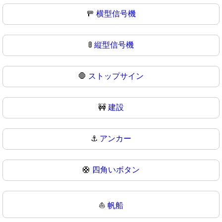
🚥
横型信号機
🚦
縦型信号機
🛑
ストップサイン
🚧
建設
⚓
アンカー
🛟
四角いボタン
⛵
帆船