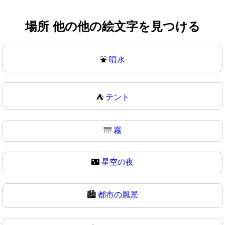
場所 他の他の絵文字を見つける
⛲
噴水
⛺
テント
🌁
霧
🌃
星空の夜
🏙️
都市の風景