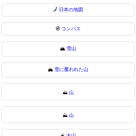
🗾
日本の地図
🧭
コンパス
🏔️
雪山
🏔
雪に覆われた山
⛰️
山
⛰
山
🌋
火山