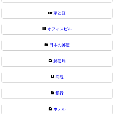
🏡
家と庭
🏢
オフィスビル
🏣
日本の郵便
🏤
郵便局
🏥
病院
🏦
銀行
🏨
ホテル