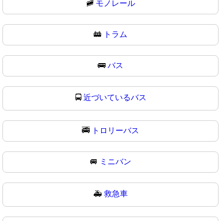
🚞
モノレール
🚋
トラム
🚌
バス
🚍
近づいているバス
🚎
トロリーバス
🚐
ミニバン
🚑
救急車