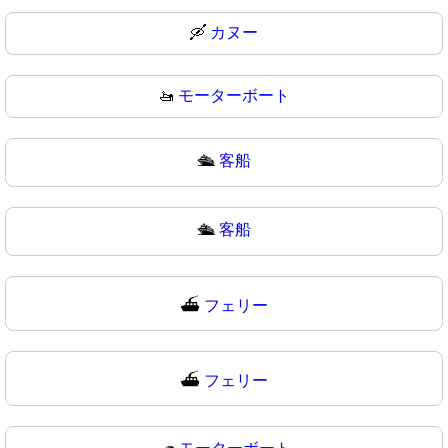
🛶
カヌー
🚤
モーターボート
🛳️
客船
🛳
客船
⛴️
フェリー
⛴
フェリー