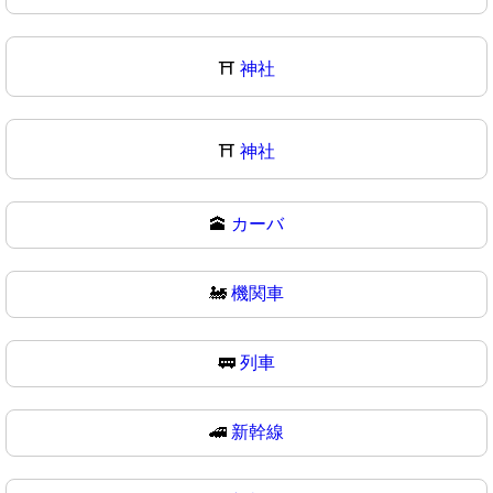
⛩️
神社
⛩
神社
🕋
カーバ
🚂
機関車
🚃
列車
🚄
新幹線