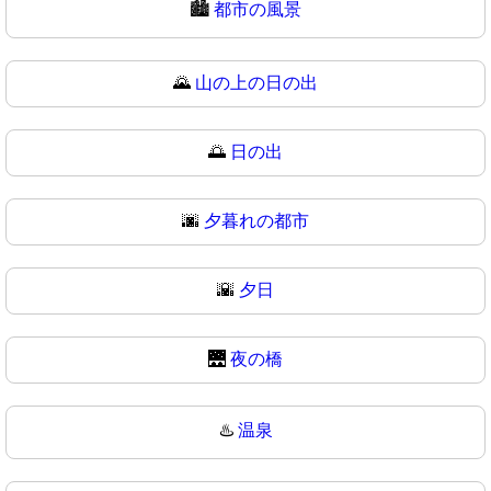
🏙
都市の風景
🌄
山の上の日の出
🌅
日の出
🌆
夕暮れの都市
🌇
夕日
🌉
夜の橋
♨️
温泉