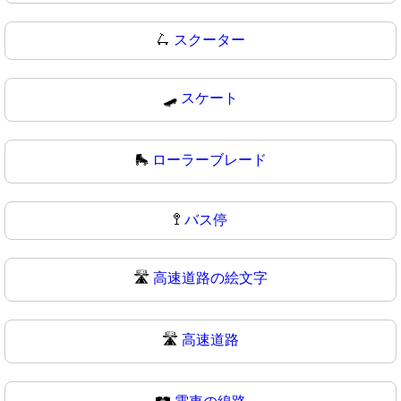
🛴
スクーター
🛹
スケート
🛼
ローラーブレード
🚏
バス停
🛣️
高速道路の絵文字
🛣
高速道路