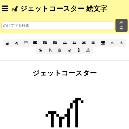
☰
🎢 ジェットコースター 絵文字
検
索
🌁
🌃
🏙️
🏙
🌄
🌅
🌆
🌇
🌉
♨️
♨
⛲
⛺
🎠
🛝
🎡
🎢
💈
🎪
ジェットコースター
🎢