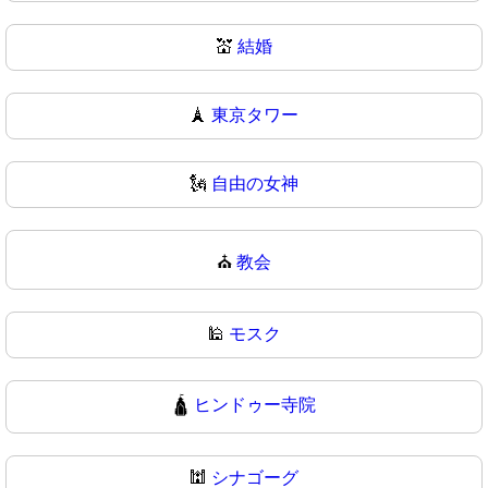
💒
結婚
🗼
東京タワー
🗽
自由の女神
⛪
教会
🕌
モスク
🛕
ヒンドゥー寺院
🕍
シナゴーグ