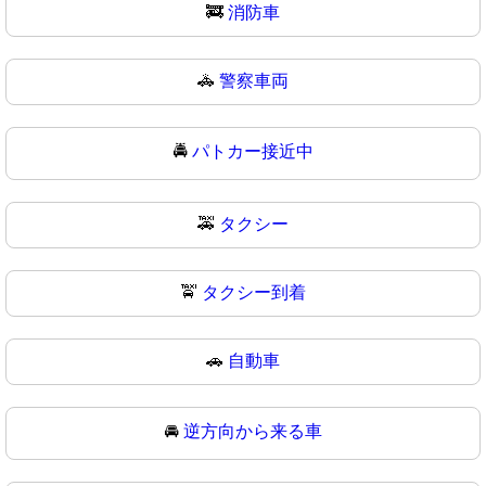
🚒
消防車
🚓
警察車両
🚔
パトカー接近中
🚕
タクシー
🚖
タクシー到着
🚗
自動車
🚘
逆方向から来る車