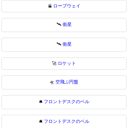
🚡
ロープウェイ
🛰️
衛星
🛰
衛星
🚀
ロケット
🛸
空飛ぶ円盤
🛎️
フロントデスクのベル
🛎
フロントデスクのベル