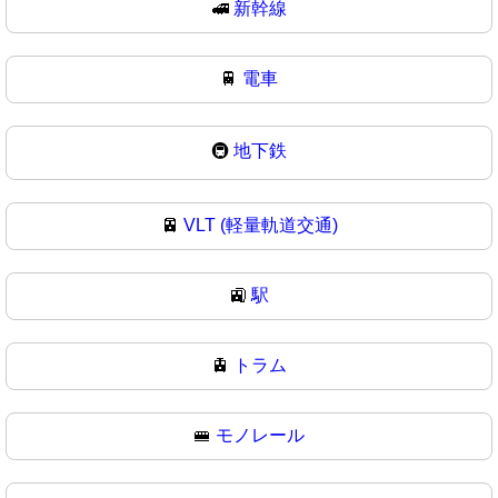
🚅
新幹線
🚆
電車
🚇
地下鉄
🚈
VLT (軽量軌道交通)
🚉
駅
🚊
トラム
🚝
モノレール