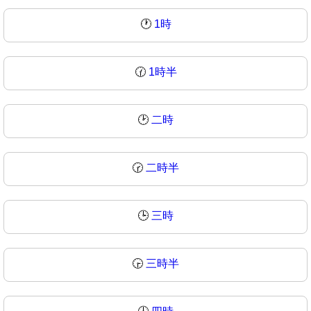
🕐
1時
🕜
1時半
🕑
二時
🕝
二時半
🕒
三時
🕞
三時半