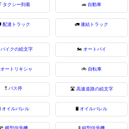

タクシー到着
🚗
自動車

配達トラック
🚛
連結トラック
️
バイクの絵文字
🏍
オートバイ

オートリキシャ
🚲
自転車
🚏
バス停
🛣️
高速道路の絵文字
️
オイルバレル
🛢
オイルバレル
🚥
横型信号機
🚦
縦型信号機