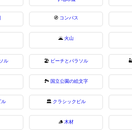
図
🧭
コンパス
🌋
火山
ソル
🏖
ビーチとパラソル

🏞️
国立公園の絵文字
ビル
🏛
クラシックビル
🪵
木材