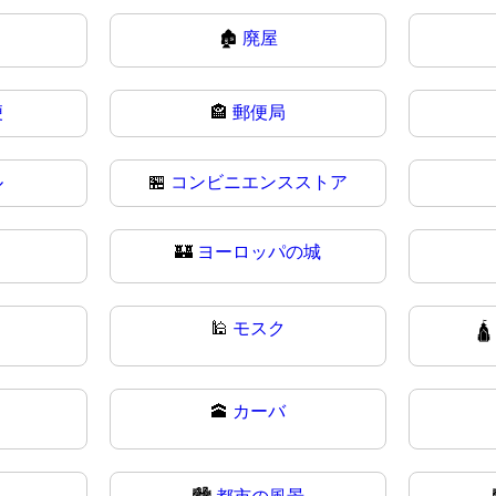
🏚
廃屋
便
🏤
郵便局
ル
🏪
コンビニエンスストア
🏰
ヨーロッパの城
🕌
モスク

🕋
カーバ