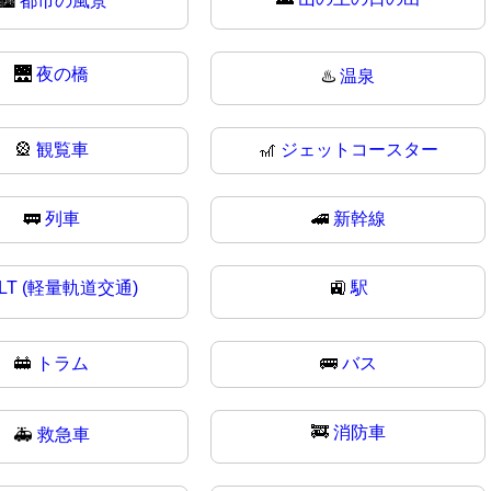
🏙
都市の風景
🌉
夜の橋
♨️
温泉
🎡
観覧車
🎢
ジェットコースター
🚃
列車
🚄
新幹線
LT (軽量軌道交通)
🚉
駅
🚋
トラム
🚌
バス
🚒
消防車
🚑
救急車