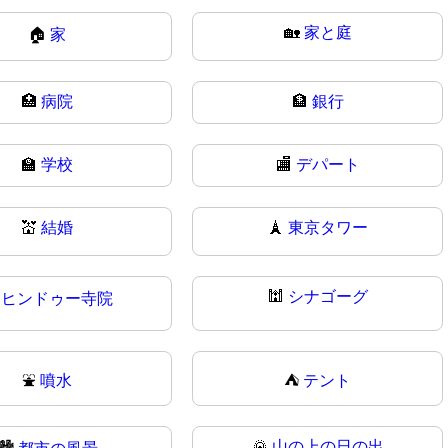
🏡
家と庭
🏠
家
🏥
病院
🏦
銀行
🏫
学校
🏬
デパート
💒
結婚
🗼
東京タワー
🕍
シナゴーグ

ヒンドゥー寺院
⛲
噴水
⛺
テント
🌄
山の上の日の出