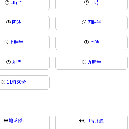
🕜
1時半
🕑
二時
🕓
四時
🕟
四時半
🕡
七時半
🕖
七時
🕘
九時
🕤
九時半
🕦
11時30分
🌐
地球儀
🗺️
世界地図