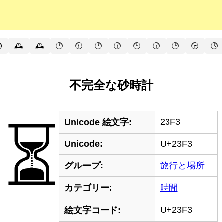
⏲
🕰️
🕰
🕛
🕧
🕐
🕜
🕑
🕝
🕒
🕞
🕓
不完全な砂時計
23F3
⏳
Unicode 絵文字:
Unicode:
U+23F3
グループ:
旅行と場所
カテゴリー:
時間
U+23F3
絵文字コード: