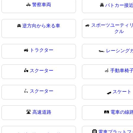
🚓
警察車両
🚔
パトカー接
🚙
スポーツユーティ
🚘
逆方向から来る車
クル
🚜
トラクター
🏎️
レーシング
🛵
スクーター
🦽
手動車椅
🛴
スクーター
🛹
スケート
🛣
高速道路
🛤️
電車の線
🛞
電車プラットフ