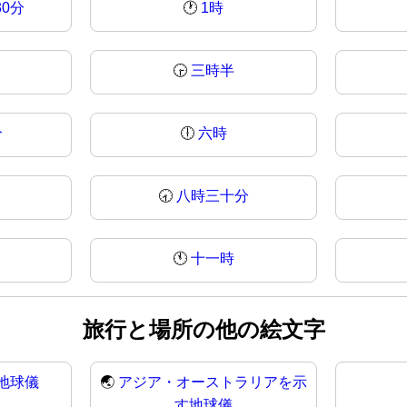
30分
🕐
1時
🕞
三時半
分
🕕
六時
🕣
八時三十分
🕚
十一時
旅行と場所の他の絵文字
地球儀
🌏
アジア・オーストラリアを示
す地球儀