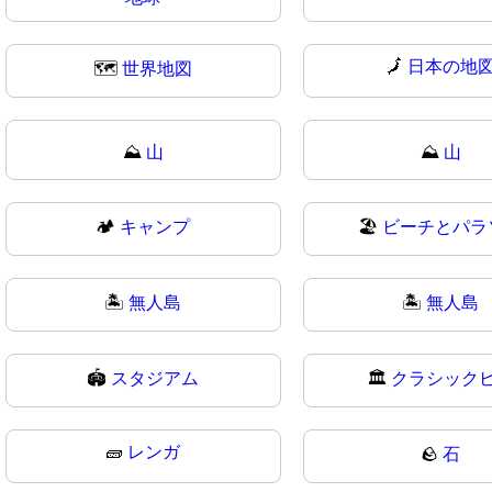
🗾
日本の地
🗺
世界地図
⛰️
山
⛰
山
🏕
キャンプ
🏖️
ビーチとパラ
🏝️
無人島
🏝
無人島
🏟
スタジアム
🏛️
クラシック
🧱
レンガ
🪨
石