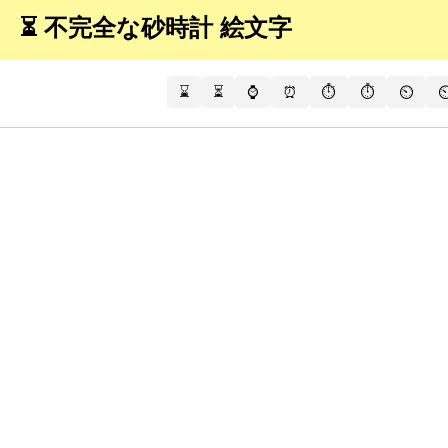
⏳ 不完全な砂時計 絵文字
⌛
⏳
⌚
⏰
⏱️
⏱
⏲️