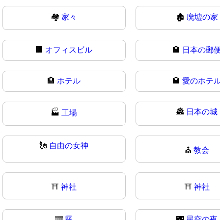
🏘
家々
🏚️
廃墟の家
🏢
オフィスビル
🏣
日本の郵
🏨
ホテル
🏩
愛のホテ
🏯
日本の城
🏭
工場
🗽
自由の女神
⛪
教会
⛩️
神社
⛩
神社
🌁
霧
🌃
星空の夜