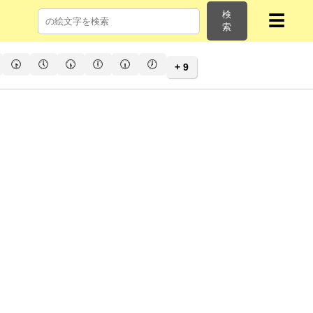
検
☰
索
🕟
🕔
🕠
🕕
🕡
🕖
+ 9