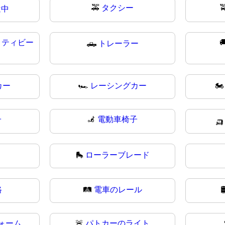
🚕
タクシー

近中
リティビー

🛻
トレーラー
カー
🏎
レーシングカー
🏍
子
🦼
電動車椅子

🛼
ローラーブレード
路
🛤
電車のレール

ォーム
🚨
パトカーのライト