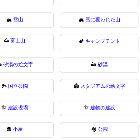
🏔️
雪山
🏔
雪に覆われた山
🗻
富士山
🏕️
キャンプテント
️
砂漠の絵文字
🏜
砂漠
🏞
国立公園
🏟️
スタジアムの絵文字
🏗️
建設現場
🏗
建物の建設
🛖
小屋
🏘️
公園