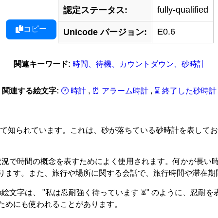
fully-qualified
認定ステータス:
コピー
E0.6
Unicode バージョン:
関連キーワード:
時間、待機、カウントダウン、砂時計
関連する絵文字:
🕐 時計
,
⏰ アラーム時計
,
⌛ 終了した砂時計
 '砂時計' として知られています。これは、砂が落ちている砂時計
な状況で時間の概念を表すためによく使用されます。何かが長い
ります。また、旅行や場所に関する会話で、旅行時間や滞在期
絵文字は、 "私は忍耐強く待っています ⏳" のように、忍
ためにも使われることがあります。