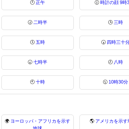
🕛
正午
🕧
時計の顔 9時
🕝
二時半
🕒
三時
🕔
五時
🕠
四時三十
🕢
七時半
🕗
八時
🕙
十時
🕥
10時30分
🌍
ヨーロッパ・アフリカを示す
🌎
アメリカを示す
地球