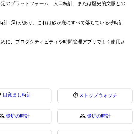
特定のプラットフォーム、人口統計、または歴史的文脈との
した砂時計' (⌛) があり、これは砂が底にすべて落ちている砂時計
ために、プロダクティビティや時間管理アプリでよく使用さ
⏰
目覚まし時計
⏱️
ストップウォッチ
🕰️
暖炉の時計
🕰
暖炉の時計