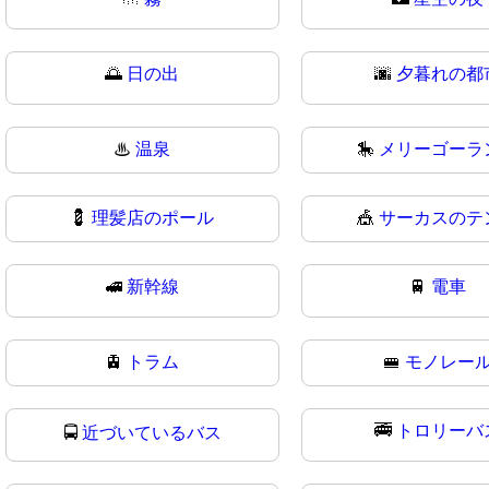
🌅
日の出
🌆
夕暮れの都
♨
温泉
🎠
メリーゴーラ
💈
理髪店のポール
🎪
サーカスのテ
🚅
新幹線
🚆
電車
🚊
トラム
🚝
モノレー
🚎
トロリーバ
🚍
近づいているバス