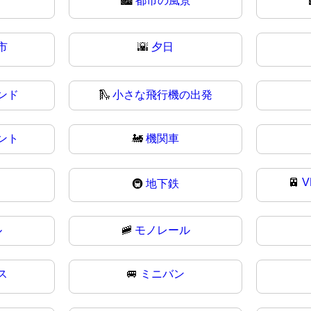
🏙️
都市の風景
市
🌇
夕日
ンド
🛝
小さな飛行機の出発
ント
🚂
機関車
🚈
V
🚇
地下鉄
ル
🚞
モノレール
ス
🚐
ミニバン