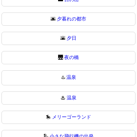
🌆
夕暮れの都市
🌇
夕日
🌉
夜の橋
♨️
温泉
♨
温泉
🎠
メリーゴーランド
🛝
小さな飛行機の出発