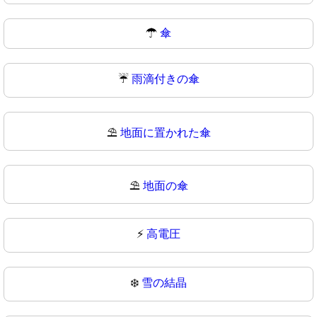
☂
傘
☔
雨滴付きの傘
⛱️
地面に置かれた傘
⛱
地面の傘
⚡
高電圧
❄️
雪の結晶