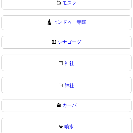
🕌
モスク
🛕
ヒンドゥー寺院
🕍
シナゴーグ
⛩️
神社
⛩
神社
🕋
カーバ
⛲
噴水