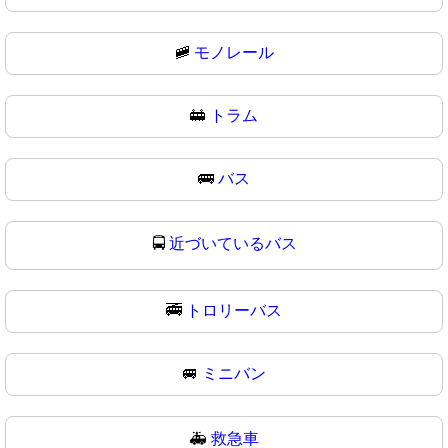
🚞
モノレール
🚋
トラム
🚌
バス
🚍
近づいているバス
🚎
トロリーバス
🚐
ミニバン
🚑
救急車