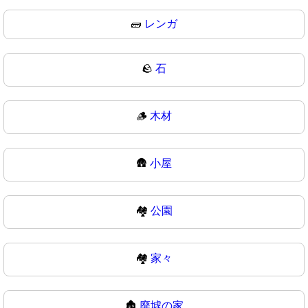
🧱
レンガ
🪨
石
🪵
木材
🛖
小屋
🏘️
公園
🏘
家々
🏚️
廃墟の家