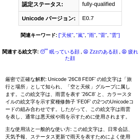
fully-qualified
認定ステータス:
E0.7
Unicode バージョン:
関連キーワード:
["天候"
,
"嵐"
,
"雨"
,
"雷"
,
"雲"]
関連する絵文字:
😴 眠っている顔
,
😫 Zzzのある顔
,
😩 疲れ
た顔
厳密で正確な解釈: Unicode '26C8 FE0F' の絵文字は「旅
行と場所」として知られ、「空と天候」グループに属し
ます。この絵文字は、雨雲を表す '26C8' と、カラースタ
イルの絵文字を示す変種修飾子 'FE0F' の2つのUnicodeコ
ードの組み合わせです。したがって、この絵文字は雨雲
を表し、通常は悪天候や雨を示すために使用されます。
主な使用法と一般的な使い方: この絵文字は、日常会話、
天気予報、ステータス更新で雨天を表すためによく使用