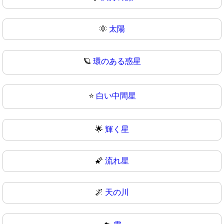
🌞
太陽
🪐
環のある惑星
⭐
白い中間星
🌟
輝く星
🌠
流れ星
🌌
天の川