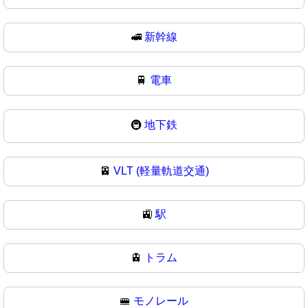
🚅
新幹線
🚆
電車
🚇
地下鉄
🚈
VLT (軽量軌道交通)
🚉
駅
🚊
トラム
🚝
モノレール