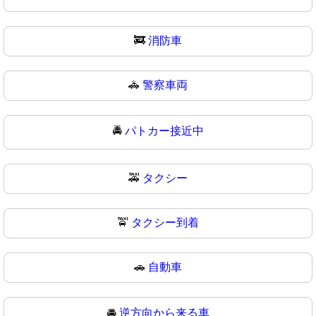
🚒
消防車
🚓
警察車両
🚔
パトカー接近中
🚕
タクシー
🚖
タクシー到着
🚗
自動車
🚘
逆方向から来る車