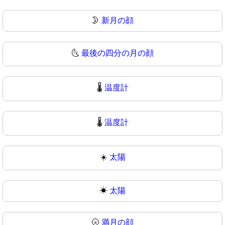
🌛
新月の顔
🌜
最後の四分の月の顔
🌡️
温度計
🌡
温度計
☀️
太陽
☀
太陽
🌝
満月の顔