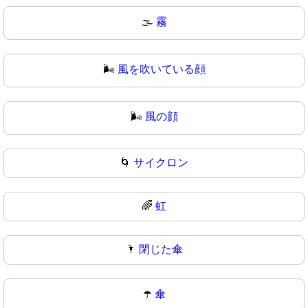
🌫
霧
🌬️
風を吹いている顔
🌬
風の顔
🌀
サイクロン
🌈
虹
🌂
閉じた傘
☂️
傘