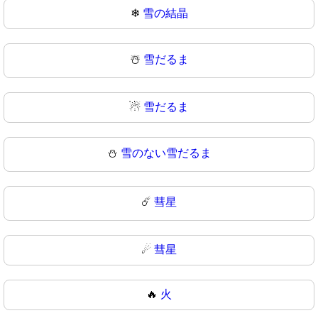
❄
雪の結晶
☃️
雪だるま
☃
雪だるま
⛄
雪のない雪だるま
☄️
彗星
☄
彗星
🔥
火