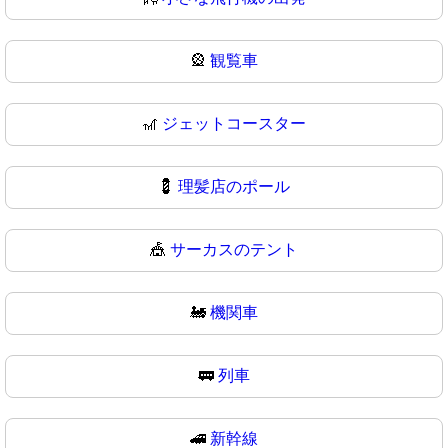
🎡
観覧車
🎢
ジェットコースター
💈
理髪店のポール
🎪
サーカスのテント
🚂
機関車
🚃
列車
🚄
新幹線