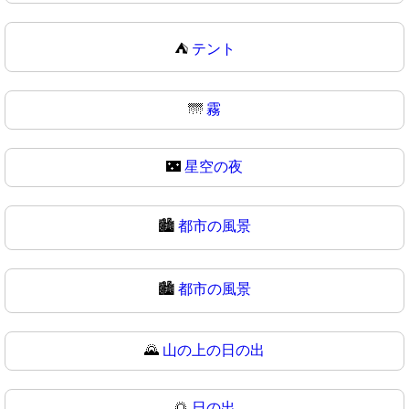
⛺
テント
🌁
霧
🌃
星空の夜
🏙️
都市の風景
🏙
都市の風景
🌄
山の上の日の出
🌅
日の出