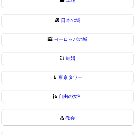
🏭
工場
🏯
日本の城
🏰
ヨーロッパの城
💒
結婚
🗼
東京タワー
🗽
自由の女神
⛪
教会