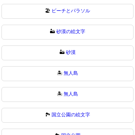
🏖
ビーチとパラソル
🏜️
砂漠の絵文字
🏜
砂漠
🏝️
無人島
🏝
無人島
🏞️
国立公園の絵文字