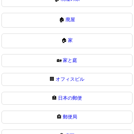
🏚
廃屋
🏠
家
🏡
家と庭
🏢
オフィスビル
🏣
日本の郵便
🏤
郵便局