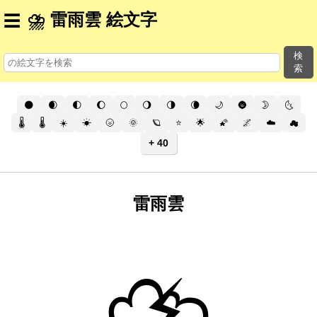
⛈️ 雷雨雲 絵文字
☰
検
索
🌑
🌒
🌓
🌔
🌕
🌖
🌗
🌘
🌙
🌚
🌛
🌜
🌡️
🌡
☀️
☀
🌝
🌞
🪐
⭐
🌟
🌠
🌌
☁️
☁
+ 40
雷雨雲
⛈️