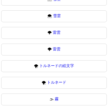
🌨
雪雲
🌩️
雷雲
🌩
雷雲
🌪️
トルネードの絵文字
🌪
トルネード
🌫️
霧