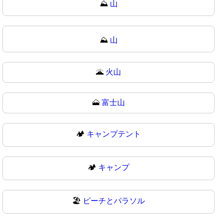
⛰️
山
⛰
山
🌋
火山
🗻
富士山
🏕️
キャンプテント
🏕
キャンプ
🏖️
ビーチとパラソル