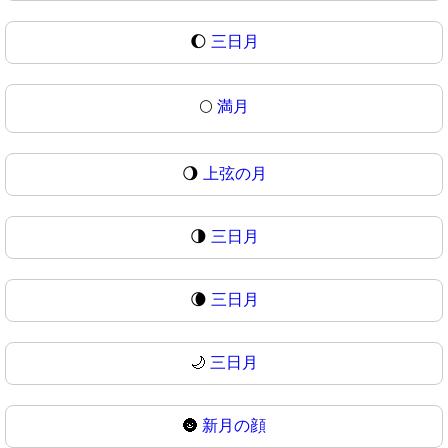
🌔
三日月
🌕
満月
🌖
上弦の月
🌗
三日月
🌘
三日月
🌙
三日月
🌚
新月の顔