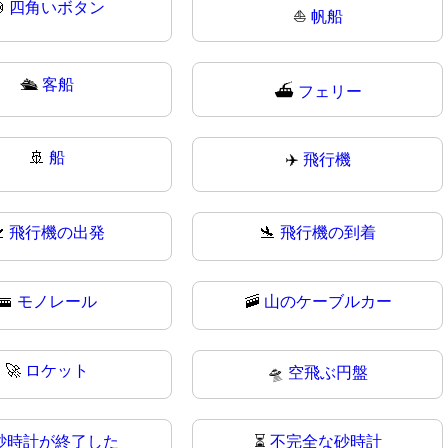

四角いボタン
⛵
帆船
🛳
客船
⛴️
フェリー
🚢
船
✈️
飛行機

飛行機の出発
🛬
飛行機の到着
🚟
モノレール
🚠
山のケーブルカー
🚀
ロケット
🛸
空飛ぶ円盤
砂時計が終了した
⏳
不完全な砂時計