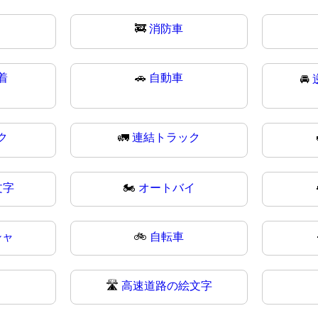
🚒
消防車
着
🚗
自動車
🚘
ク
🚛
連結トラック
文字
🏍
オートバイ
シャ
🚲
自転車
🛣️
高速道路の絵文字