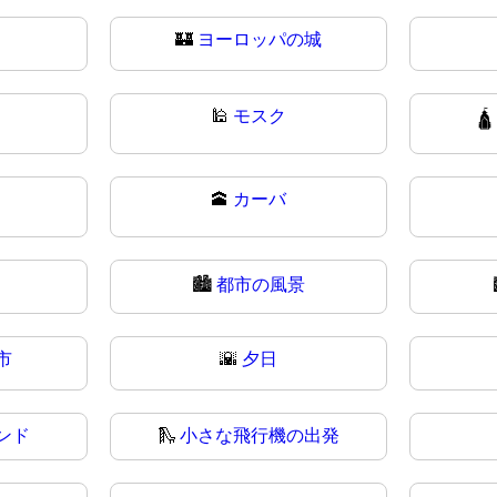
🏰
ヨーロッパの城
🕌
モスク

🕋
カーバ
🏙️
都市の風景
市
🌇
夕日
ンド
🛝
小さな飛行機の出発