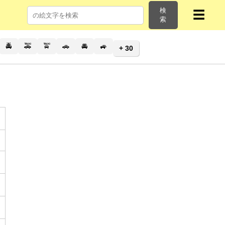
検
☰
索
🚔
🚕
🚖
🚗
🚘
🚙
+ 30