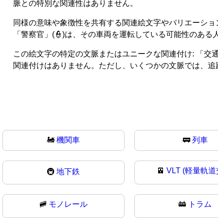
脈との特別な関連性はありません。
同様の意味や象徴性を共有する関連絵文字やバリエーション
「警察官」(👮)は、その車両を運転している可能性のある
この絵文字の特定の文脈またはユニークな関連付け: 「
関連付けはありません。ただし、いくつかの文脈では、追
🚂
機関車
🚃
列車
🚈
VLT (軽量軌道
🚇
地下鉄
🚞
モノレール
🚋
トラム