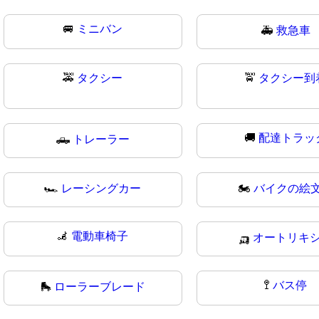
🚐
ミニバン
🚑
救急車
🚕
タクシー
🚖
タクシー到
🚚
配達トラッ
🛻
トレーラー
🏎
レーシングカー
🏍️
バイクの絵
🦼
電動車椅子
🛺
オートリキ
🚏
バス停
🛼
ローラーブレード