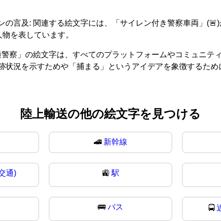
の言及: 関連する絵文字には、「サイレン付き警察車両」(
人物を表しています。
交通警察」の絵文字は、すべてのプラットフォームやコミュニテ
跡状況を示すためや「捕まる」というアイデアを象徴するため
陸上輸送の他の絵文字を見つける
🚄
新幹線
交通)
🚉
駅
🚌
バス
🚍