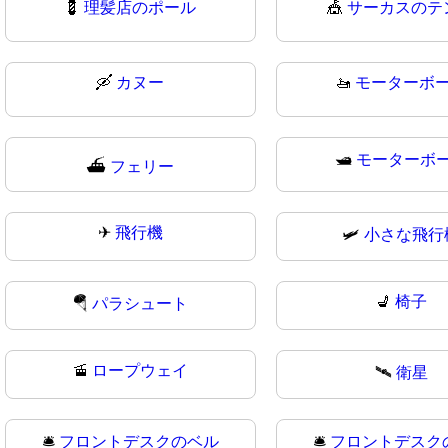
💈
理髪店のポール
🎪
サーカスのテ
🛶
カヌー
🚤
モーターボ
🛥️
モーターボ
⛴
フェリー
✈
飛行機
🛩️
小さな飛行
💺
椅子
🪂
パラシュート
🚡
ロープウェイ
🛰️
衛星
🛎️
フロントデスクのベル
🛎
フロントデスク