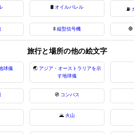
ル
🛢
オイルバレル
⛽
機
🚦
縦型信号機

旅行と場所の他の絵文字
地球儀
🌏
アジア・オーストラリアを示
す地球儀
図
🧭
コンパス
🌋
火山