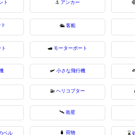
ント
⚓
アンカー

ート
🛳️
客船
ート
🛥
モーターボート

機
🛩
小さな飛行機
🚁
ヘリコプター
🛰
衛星
🧳
荷物
のベル
⌛