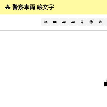
🚓 警察車両 絵文字
🚂
🚃
🚄
🚅
🚆
🚇
🚈