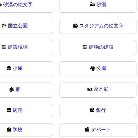
️
砂漠の絵文字
🏜
砂漠
🏞
国立公園
🏟️
スタジアムの絵文字
🏗️
建設現場
🏗
建物の建設
🛖
小屋
🏘️
公園
🏡
家と庭
🏠
家
🏥
病院
🏦
銀行
🏫
学校
🏬
デパート