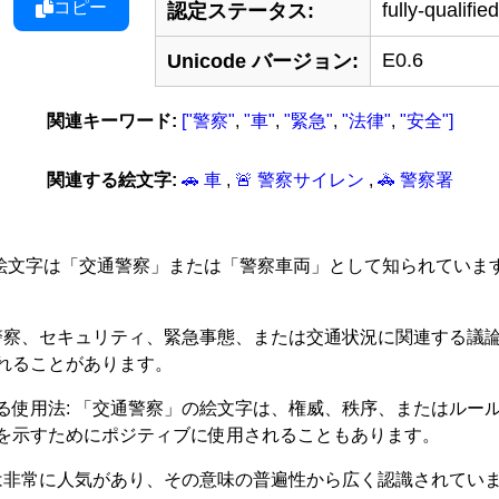
コピー
fully-qualified
認定ステータス:
E0.6
Unicode バージョン:
関連キーワード:
["警察"
,
"車"
,
"緊急"
,
"法律"
,
"安全"]
関連する絵文字:
🚗 車
,
🚨 警察サイレン
,
🚓 警察署
解釈: この絵文字は「交通警察」または「警察車両」として知られ
、警察、セキュリティ、緊急事態、または交通状況に関連する議
れることがあります。
る使用法: 「交通警察」の絵文字は、権威、秩序、またはルー
を示すためにポジティブに使用されることもあります。
字は非常に人気があり、その意味の普遍性から広く認識されてい