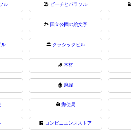
ソル
🏖
ビーチとパラソル

🏞️
国立公園の絵文字
ビル
🏛
クラシックビル
🪵
木材
🏚
廃屋
便
🏤
郵便局
ル
🏪
コンビニエンスストア