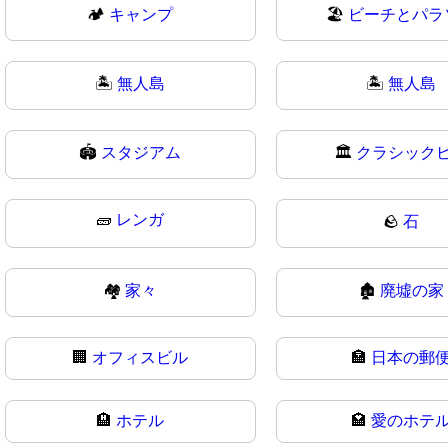
🏕
キャンプ
🏖️
ビーチとパラ
🏝️
無人島
🏝
無人島
🏟
スタジアム
🏛️
クラシック
🧱
レンガ
🪨
石
🏘
家々
🏚️
廃墟の家
🏢
オフィスビル
🏣
日本の郵
🏨
ホテル
🏩
愛のホテ