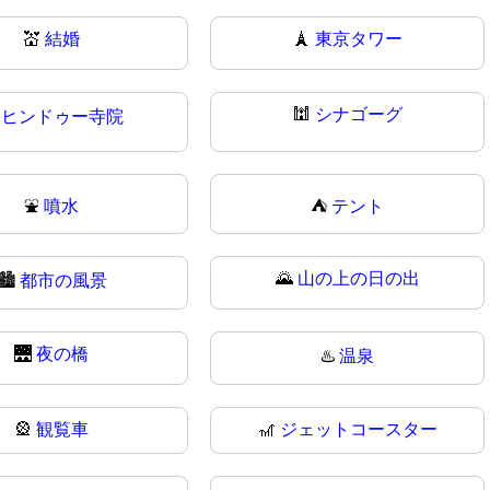
💒
結婚
🗼
東京タワー
🕍
シナゴーグ

ヒンドゥー寺院
⛲
噴水
⛺
テント
🌄
山の上の日の出
🏙
都市の風景
🌉
夜の橋
♨️
温泉
🎡
観覧車
🎢
ジェットコースター