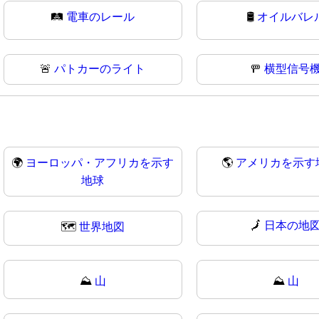
🛤
電車のレール
🛢️
オイルバレ
🚨
パトカーのライト
🚥
横型信号
🌍
ヨーロッパ・アフリカを示す
🌎
アメリカを示す
地球
🗾
日本の地
🗺
世界地図
⛰️
山
⛰
山