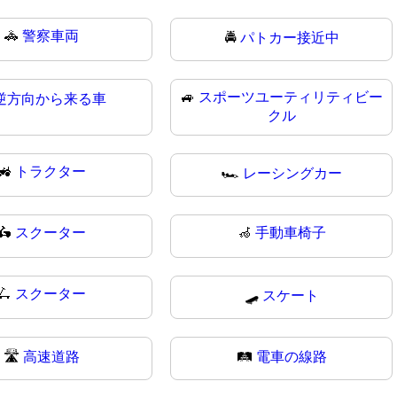
🚓
警察車両
🚔
パトカー接近中
🚙
スポーツユーティリティビー
逆方向から来る車
クル
🚜
トラクター
🏎️
レーシングカー
🛵
スクーター
🦽
手動車椅子
🛴
スクーター
🛹
スケート
🛣
高速道路
🛤️
電車の線路