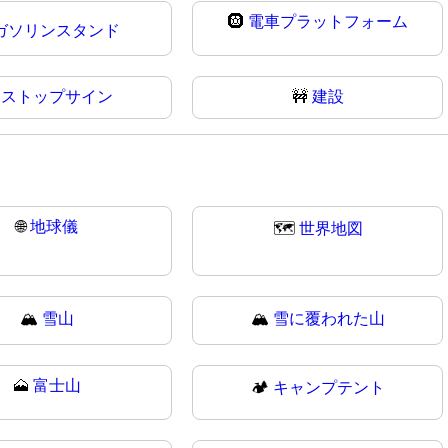
🛞
電車プラットフォーム
ガソリンスタンド

ストップサイン
🚧
建設
🌐
地球儀
🗺️
世界地図
🏔️
雪山
🏔
雪に覆われた山
🗻
富士山
🏕️
キャンプテント