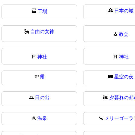
🏯
日本の城
🏭
工場
🗽
自由の女神
⛪
教会
⛩️
神社
⛩
神社
🌁
霧
🌃
星空の夜
🌅
日の出
🌆
夕暮れの都
♨
温泉
🎠
メリーゴーラ