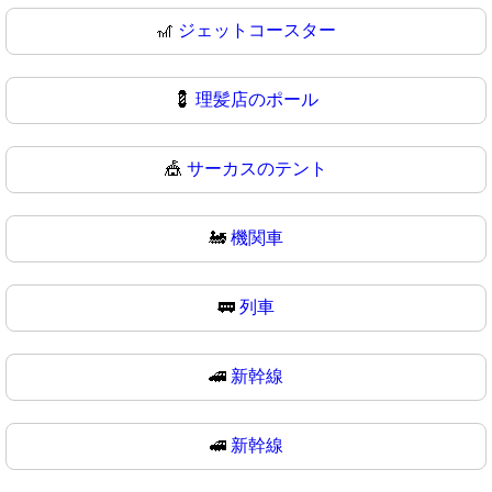
🎢
ジェットコースター
💈
理髪店のポール
🎪
サーカスのテント
🚂
機関車
🚃
列車
🚄
新幹線
🚅
新幹線