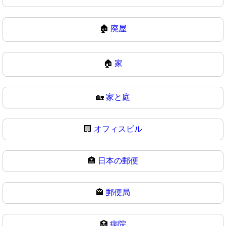
🏚
廃屋
🏠
家
🏡
家と庭
🏢
オフィスビル
🏣
日本の郵便
🏤
郵便局
🏥
病院