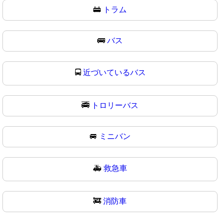
🚋
トラム
🚌
バス
🚍
近づいているバス
🚎
トロリーバス
🚐
ミニバン
🚑
救急車
🚒
消防車