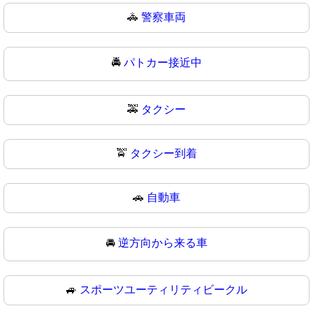
🚓
警察車両
🚔
パトカー接近中
🚕
タクシー
🚖
タクシー到着
🚗
自動車
🚘
逆方向から来る車
🚙
スポーツユーティリティビークル