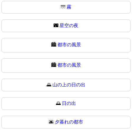
🌁
霧
🌃
星空の夜
🏙️
都市の風景
🏙
都市の風景
🌄
山の上の日の出
🌅
日の出
🌆
夕暮れの都市