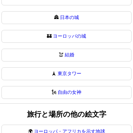
🏯
日本の城
🏰
ヨーロッパの城
💒
結婚
🗼
東京タワー
🗽
自由の女神
旅行と場所の他の絵文字
🌍
ヨーロッパ・アフリカを示す地球