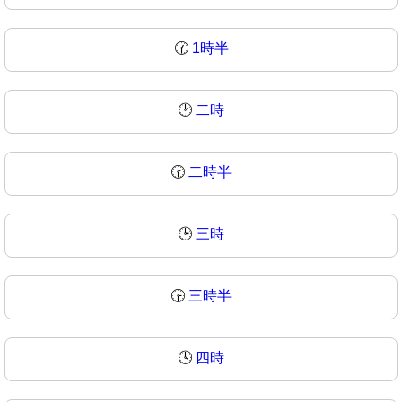
🕜
1時半
🕑
二時
🕝
二時半
🕒
三時
🕞
三時半
🕓
四時