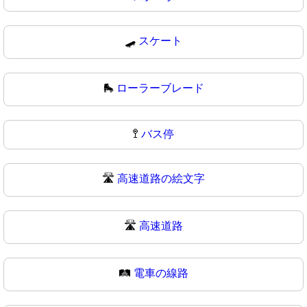
🛹
スケート
🛼
ローラーブレード
🚏
バス停
🛣️
高速道路の絵文字
🛣
高速道路
🛤️
電車の線路