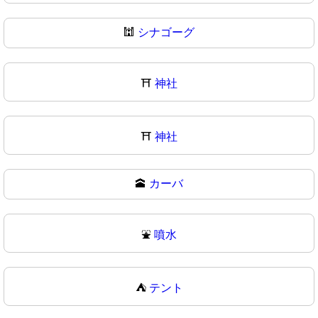
🕍
シナゴーグ
⛩️
神社
⛩
神社
🕋
カーバ
⛲
噴水
⛺
テント