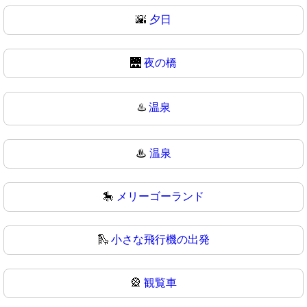
🌇
夕日
🌉
夜の橋
♨️
温泉
♨
温泉
🎠
メリーゴーランド
🛝
小さな飛行機の出発
🎡
観覧車