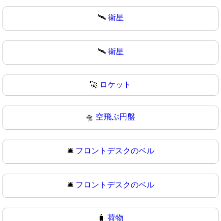
🛰️
衛星
🛰
衛星
🚀
ロケット
🛸
空飛ぶ円盤
🛎️
フロントデスクのベル
🛎
フロントデスクのベル
🧳
荷物