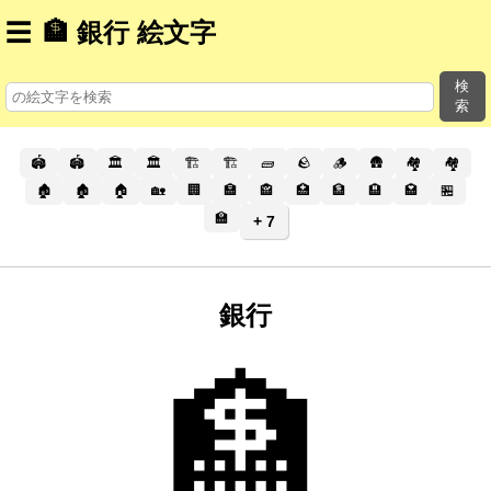
☰
🏦 銀行 絵文字
検
索
🏟️
🏟
🏛️
🏛
🏗️
🏗
🧱
🪨
🪵
🛖
🏘️
🏘
🏚️
🏚
🏠
🏡
🏢
🏣
🏤
🏥
🏦
🏨
🏩
🏪
🏫
+ 7
銀行
🏦