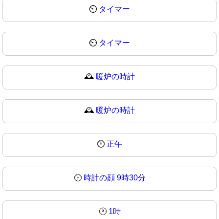
⏲️
タイマー
⏲
タイマー
🕰️
暖炉の時計
🕰
暖炉の時計
🕛
正午
🕧
時計の顔 9時30分
🕐
1時