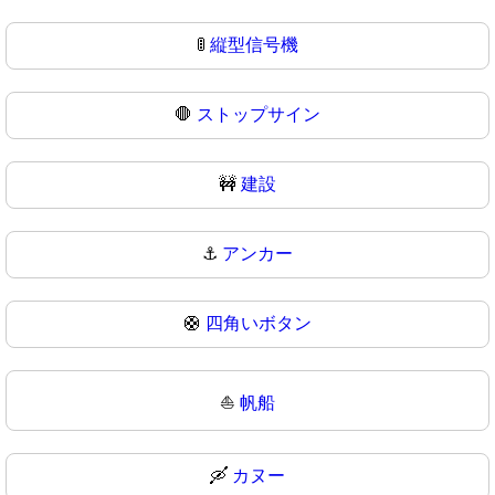
🚦
縦型信号機
🛑
ストップサイン
🚧
建設
⚓
アンカー
🛟
四角いボタン
⛵
帆船
🛶
カヌー