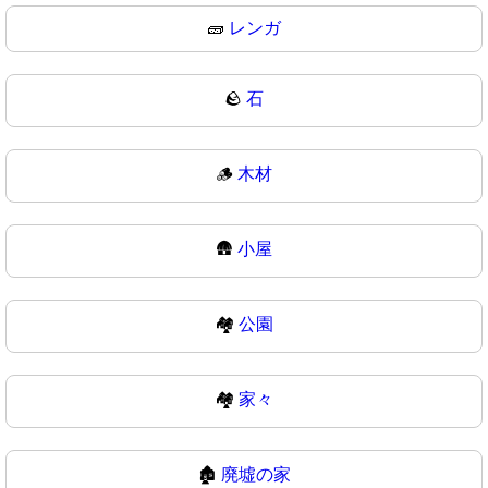
🧱
レンガ
🪨
石
🪵
木材
🛖
小屋
🏘️
公園
🏘
家々
🏚️
廃墟の家