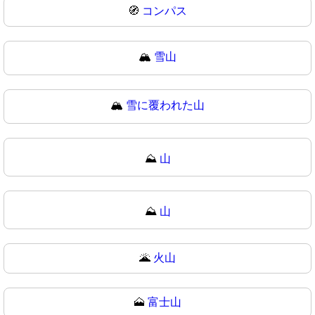
🧭
コンパス
🏔️
雪山
🏔
雪に覆われた山
⛰️
山
⛰
山
🌋
火山
🗻
富士山