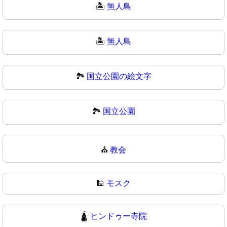
🏝️
無人島
🏝
無人島
🏞️
国立公園の絵文字
🏞
国立公園
⛪
教会
🕌
モスク
🛕
ヒンドゥー寺院