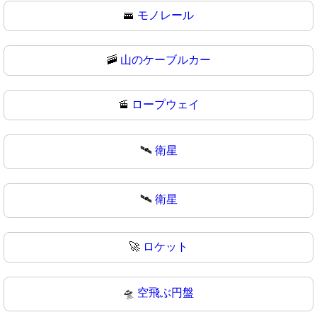
🚟
モノレール
🚠
山のケーブルカー
🚡
ロープウェイ
🛰️
衛星
🛰
衛星
🚀
ロケット
🛸
空飛ぶ円盤