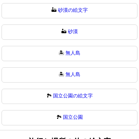
🏜️
砂漠の絵文字
🏜
砂漠
🏝️
無人島
🏝
無人島
🏞️
国立公園の絵文字
🏞
国立公園