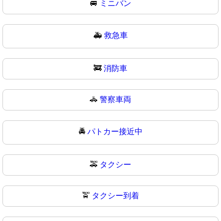
🚐
ミニバン
🚑
救急車
🚒
消防車
🚓
警察車両
🚔
パトカー接近中
🚕
タクシー
🚖
タクシー到着