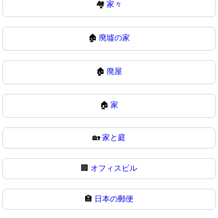
🏘
家々
🏚️
廃墟の家
🏚
廃屋
🏠
家
🏡
家と庭
🏢
オフィスビル
🏣
日本の郵便