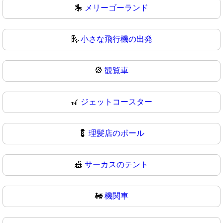
🎠
メリーゴーランド
🛝
小さな飛行機の出発
🎡
観覧車
🎢
ジェットコースター
💈
理髪店のポール
🎪
サーカスのテント
🚂
機関車