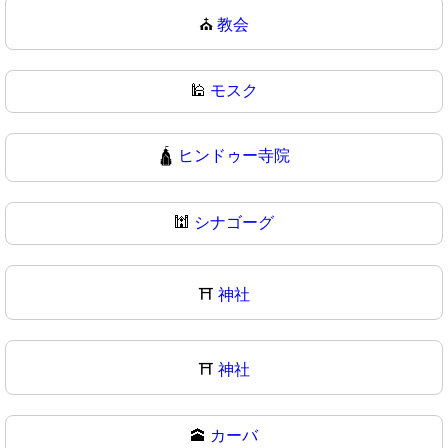
⛪
教会
🕌
モスク
🛕
ヒンドゥー寺院
🕍
シナゴーグ
⛩️
神社
⛩
神社
🕋
カーバ