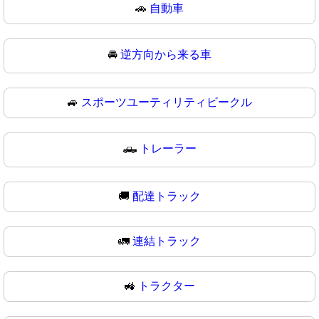
🚗
自動車
🚘
逆方向から来る車
🚙
スポーツユーティリティビークル
🛻
トレーラー
🚚
配達トラック
🚛
連結トラック
🚜
トラクター