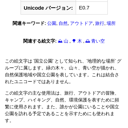
E0.7
Unicode バージョン:
関連キーワード:
公園
,
自然
,
アウトドア
,
旅行
,
場所
関連する絵文字:
⛰ 山
,
🌳 木
,
🌅 青い空
この絵文字は '国立公園' として知られ、'地理的な場所' グ
ループに属します。緑の木々、山々、青い空が描かれ、
自然保護地域や国立公園を表しています。これは結合さ
れたユニコードではありません。
この絵文字の主な使用法は、旅行、アウトドアの冒険、
キャンプ、ハイキング、自然、環境保護を表すために頻
繁に使用されます。また、誰かが公園にいることや国立
公園を訪れる予定であることを示すためにも使われま
す。