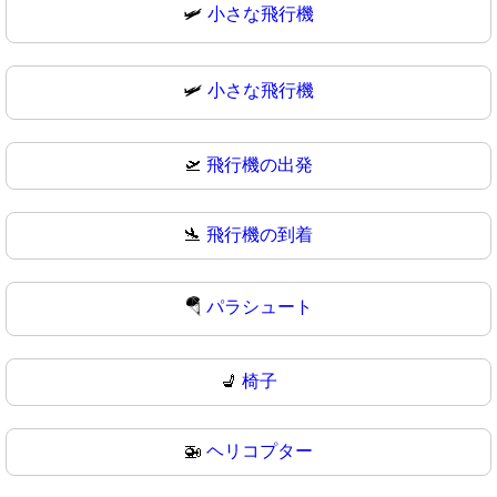
🛩️
小さな飛行機
🛩
小さな飛行機
🛫
飛行機の出発
🛬
飛行機の到着
🪂
パラシュート
💺
椅子
🚁
ヘリコプター