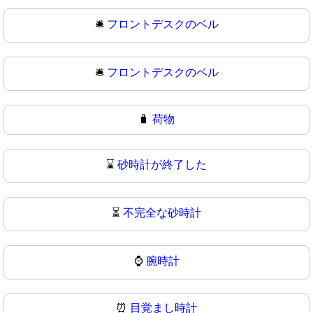
🛎️
フロントデスクのベル
🛎
フロントデスクのベル
🧳
荷物
⌛
砂時計が終了した
⏳
不完全な砂時計
⌚
腕時計
⏰
目覚まし時計