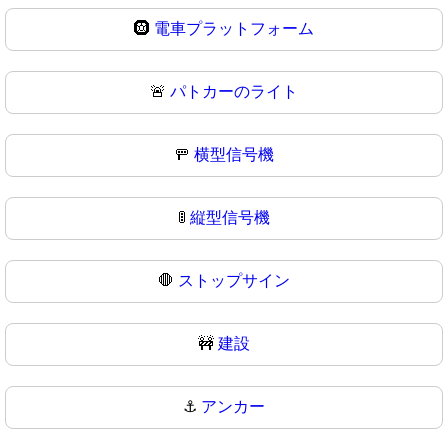
🛞
電車プラットフォーム
🚨
パトカーのライト
🚥
横型信号機
🚦
縦型信号機
🛑
ストップサイン
🚧
建設
⚓
アンカー