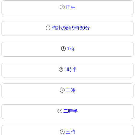
🕛
正午
🕧
時計の顔 9時30分
🕐
1時
🕜
1時半
🕑
二時
🕝
二時半
🕒
三時