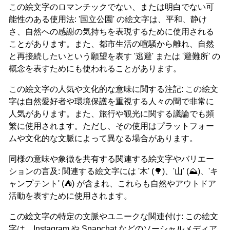
この絵文字のロマンチックでない、または明白でない可
能性のある使用法: '国立公園' の絵文字は、平和、静け
さ、自然への感謝の気持ちを表現するために使用される
ことがあります。また、都市生活の喧騒から離れ、自然
と再接続したいという願望を表す '逃避' または '避難所' の
概念を表すためにも使われることがあります。
この絵文字の人気や文化的な意味に関する注記: この絵文
字は自然愛好者や環境保護を重視する人々の間で非常に
人気があります。また、旅行や観光に関する議論でも頻
繁に使用されます。ただし、その使用はプラットフォー
ムや文化的な文脈によって異なる場合があります。
同様の意味や象徴を共有する関連する絵文字やバリエー
ションの言及: 関連する絵文字には '木' (🌳)、'山' (⛰️)、'キ
ャンプテント' (⛺) が含まれ、これらも自然やアウトドア
活動を表すために使用されます。
この絵文字の特定の文脈やユニークな関連付け: この絵文
字は、Instagram や Snapchat などのソーシャルメディア