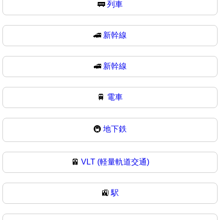
🚃
列車
🚄
新幹線
🚅
新幹線
🚆
電車
🚇
地下鉄
🚈
VLT (軽量軌道交通)
🚉
駅