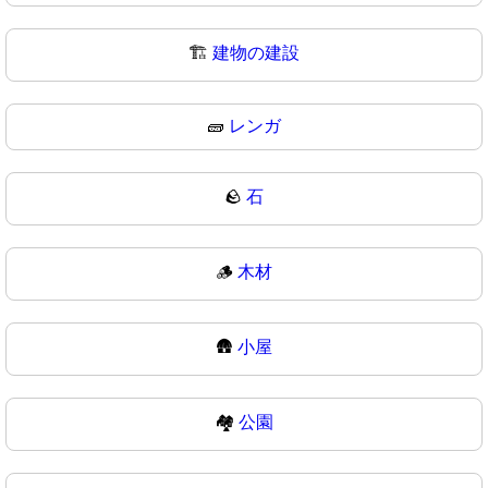
🏗
建物の建設
🧱
レンガ
🪨
石
🪵
木材
🛖
小屋
🏘️
公園