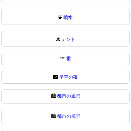
⛲
噴水
⛺
テント
🌁
霧
🌃
星空の夜
🏙️
都市の風景
🏙
都市の風景