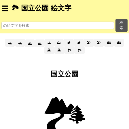
🏞 国立公園 絵文字
☰
検
索
🏔️
🏔
🌋
🗻
🏕️
🏕
🏖️
🏖
🏜️
🏜
⛰️
⛰
🏝️
🏝
🏞️
🏞
国立公園
🏞