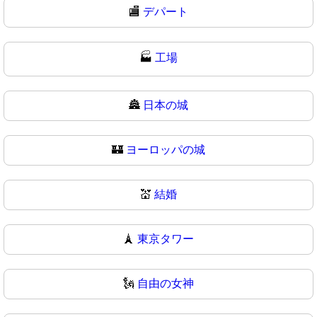
🏬
デパート
🏭
工場
🏯
日本の城
🏰
ヨーロッパの城
💒
結婚
🗼
東京タワー
🗽
自由の女神