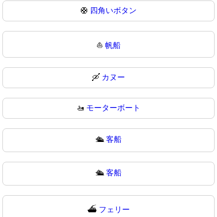
🛟
四角いボタン
⛵
帆船
🛶
カヌー
🚤
モーターボート
🛳️
客船
🛳
客船
⛴️
フェリー