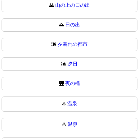
🌄
山の上の日の出
🌅
日の出
🌆
夕暮れの都市
🌇
夕日
🌉
夜の橋
♨️
温泉
♨
温泉