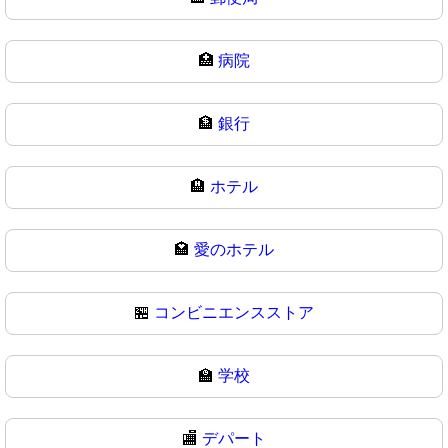
🏥
病院
🏦
銀行
🏨
ホテル
🏩
愛のホテル
🏪
コンビニエンスストア
🏫
学校
🏬
デパート