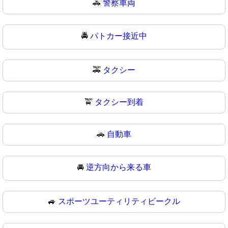
🚓
警察車両
🚔
パトカー接近中
🚕
タクシー
🚖
タクシー到着
🚗
自動車
🚘
逆方向から来る車
🚙
スポーツユーティリティビークル