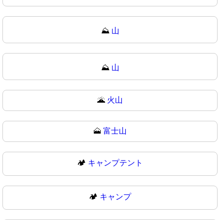
⛰️
山
⛰
山
🌋
火山
🗻
富士山
🏕️
キャンプテント
🏕
キャンプ