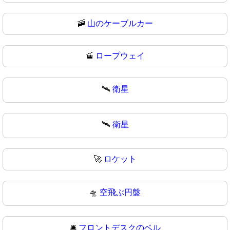
🚠
山のケーブルカー
🚡
ロープウェイ
🛰️
衛星
🛰
衛星
🚀
ロケット
🛸
空飛ぶ円盤
🛎️
フロントデスクのベル