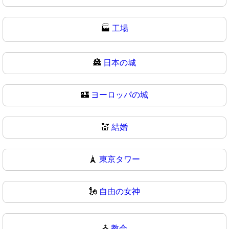
🏭
工場
🏯
日本の城
🏰
ヨーロッパの城
💒
結婚
🗼
東京タワー
🗽
自由の女神
⛪
教会