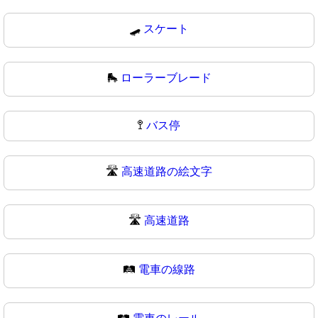
🛹
スケート
🛼
ローラーブレード
🚏
バス停
🛣️
高速道路の絵文字
🛣
高速道路
🛤️
電車の線路