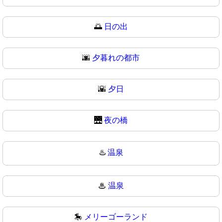
🌅
日の出
🌆
夕暮れの都市
🌇
夕日
🌉
夜の橋
♨️
温泉
♨
温泉
🎠
メリーゴーランド