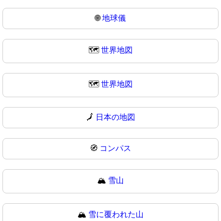
🌐
地球儀
🗺️
世界地図
🗺
世界地図
🗾
日本の地図
🧭
コンパス
🏔️
雪山
🏔
雪に覆われた山