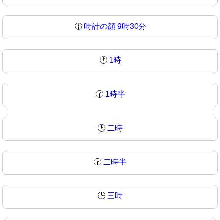
🕧
時計の顔 9時30分
🕐
1時
🕜
1時半
🕑
二時
🕝
二時半
🕒
三時