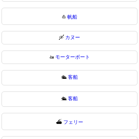
⛵
帆船
🛶
カヌー
🚤
モーターボート
🛳️
客船
🛳
客船
⛴️
フェリー