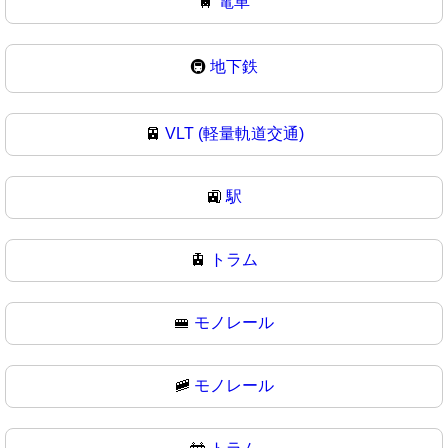
🚆
電車
🚇
地下鉄
🚈
VLT (軽量軌道交通)
🚉
駅
🚊
トラム
🚝
モノレール
🚞
モノレール