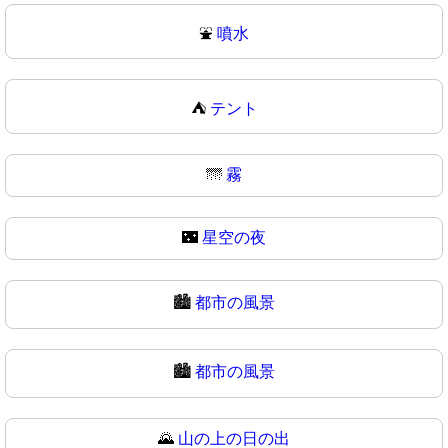
⛲
噴水
⛺
テント
🌁
霧
🌃
星空の夜
🏙️
都市の風景
🏙
都市の風景
🌄
山の上の日の出