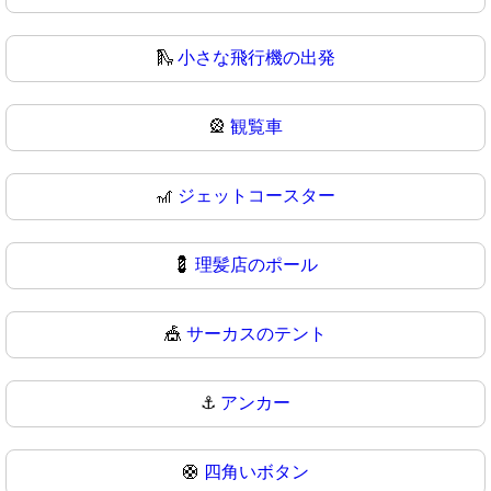
🛝
小さな飛行機の出発
🎡
観覧車
🎢
ジェットコースター
💈
理髪店のポール
🎪
サーカスのテント
⚓
アンカー
🛟
四角いボタン