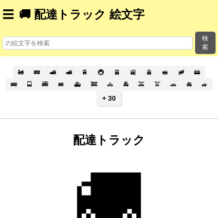
☰
🚚 配達トラック 絵文字
検
索
🚂
🚃
🚄
🚅
🚆
🚇
🚈
🚉
🚊
🚝
🚞
🚋
🚌
🚍
🚎
🚐
🚑
🚒
🚓
🚔
🚕
🚖
🚗
🚘
🚙
+ 30
配達トラック
🚚