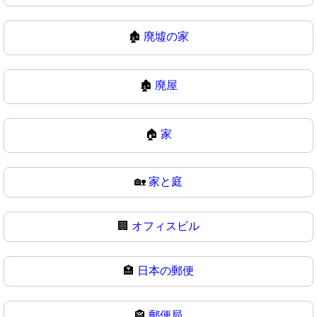
🏚️
廃墟の家
🏚
廃屋
🏠
家
🏡
家と庭
🏢
オフィスビル
🏣
日本の郵便
🏤
郵便局