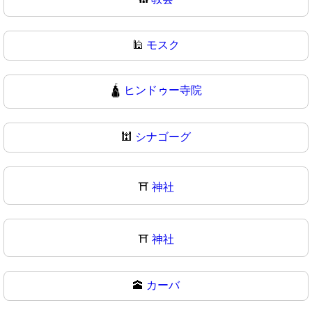
🕌
モスク
🛕
ヒンドゥー寺院
🕍
シナゴーグ
⛩️
神社
⛩
神社
🕋
カーバ