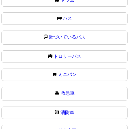
🚋
トラム
🚌
バス
🚍
近づいているバス
🚎
トロリーバス
🚐
ミニバン
🚑
救急車
🚒
消防車