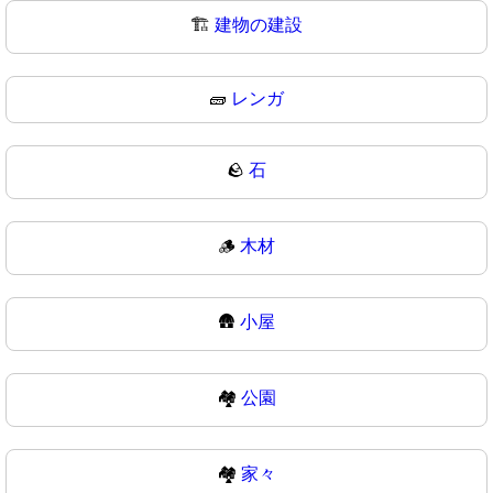
🏗
建物の建設
🧱
レンガ
🪨
石
🪵
木材
🛖
小屋
🏘️
公園
🏘
家々