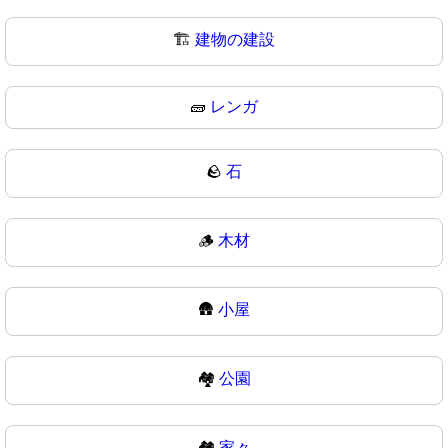
🏗
建物の建設
🧱
レンガ
🪨
石
🪵
木材
🛖
小屋
🏘️
公園
🏘
家々