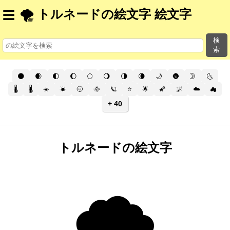
🌪️ トルネードの絵文字 絵文字
☰
検
索
🌑
🌒
🌓
🌔
🌕
🌖
🌗
🌘
🌙
🌚
🌛
🌜
🌡️
🌡
☀️
☀
🌝
🌞
🪐
⭐
🌟
🌠
🌌
☁️
☁
+ 40
トルネードの絵文字
🌪️