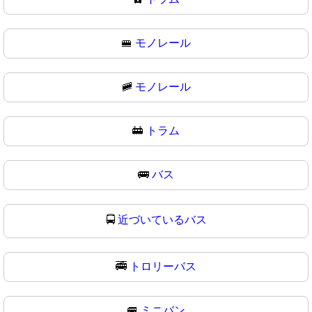
🚝
モノレール
🚞
モノレール
🚋
トラム
🚌
バス
🚍
近づいているバス
🚎
トロリーバス
🚐
ミニバン