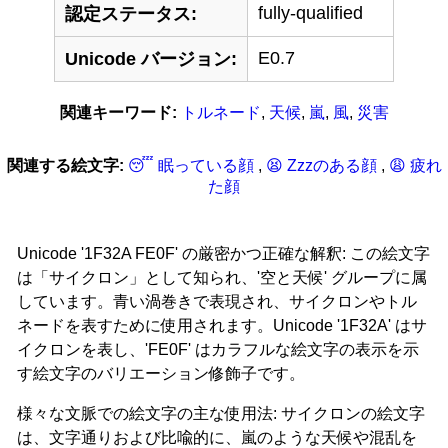
fully-qualified
認定ステータス:
E0.7
Unicode バージョン:
関連キーワード:
トルネード
,
天候
,
嵐
,
風
,
災害
関連する絵文字:
😴 眠っている顔
,
😫 Zzzのある顔
,
😩 疲れ
た顔
Unicode '1F32A FE0F' の厳密かつ正確な解釈: この絵文字
は「サイクロン」として知られ、'空と天候' グループに属
しています。青い渦巻きで表現され、サイクロンやトル
ネードを表すために使用されます。Unicode '1F32A' はサ
イクロンを表し、'FE0F' はカラフルな絵文字の表示を示
す絵文字のバリエーション修飾子です。
様々な文脈での絵文字の主な使用法: サイクロンの絵文字
は、文字通りおよび比喩的に、嵐のような天候や混乱を