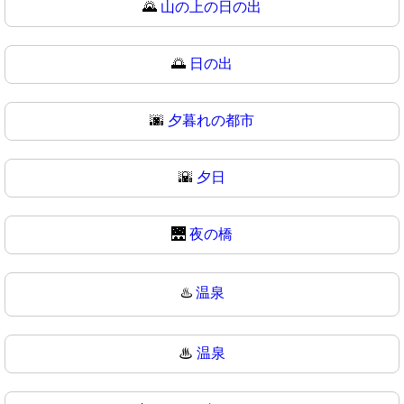
🌄
山の上の日の出
🌅
日の出
🌆
夕暮れの都市
🌇
夕日
🌉
夜の橋
♨️
温泉
♨
温泉