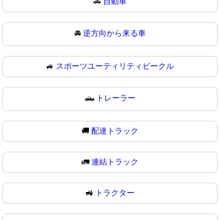
🚗
自動車
🚘
逆方向から来る車
🚙
スポーツユーティリティビークル
🛻
トレーラー
🚚
配達トラック
🚛
連結トラック
🚜
トラクター