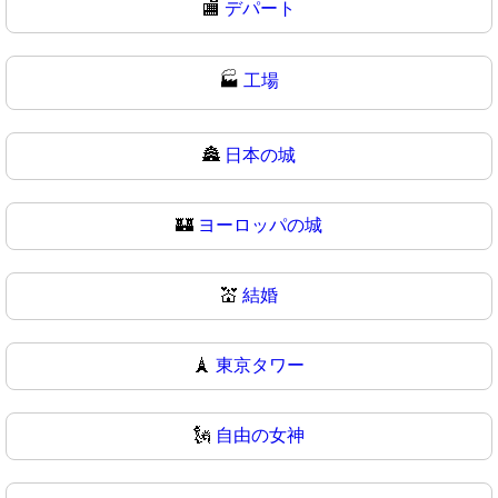
🏬
デパート
🏭
工場
🏯
日本の城
🏰
ヨーロッパの城
💒
結婚
🗼
東京タワー
🗽
自由の女神