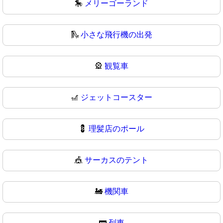
🎠
メリーゴーランド
🛝
小さな飛行機の出発
🎡
観覧車
🎢
ジェットコースター
💈
理髪店のポール
🎪
サーカスのテント
🚂
機関車
🚃
列車