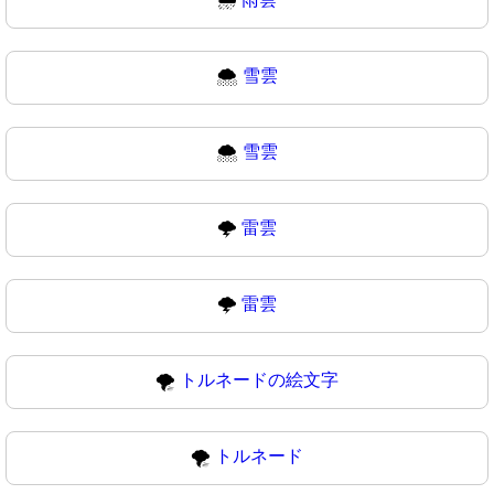
🌨️
雪雲
🌨
雪雲
🌩️
雷雲
🌩
雷雲
🌪️
トルネードの絵文字
🌪
トルネード