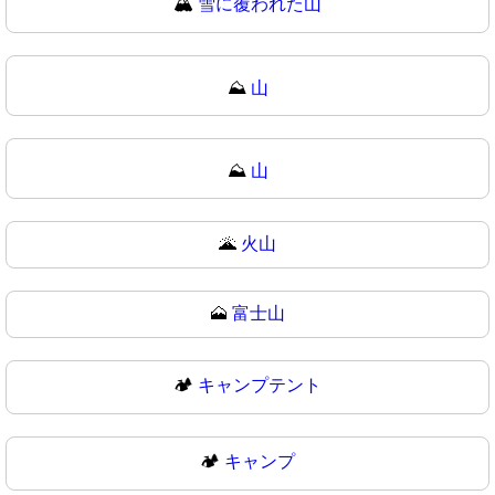
🏔
雪に覆われた山
⛰️
山
⛰
山
🌋
火山
🗻
富士山
🏕️
キャンプテント
🏕
キャンプ