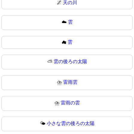
🌌
天の川
☁️
雲
☁
雲
⛅
雲の後ろの太陽
⛈️
雷雨雲
⛈
雷雨の雲
🌤️
小さな雲の後ろの太陽