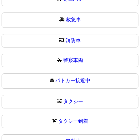
🚑
救急車
🚒
消防車
🚓
警察車両
🚔
パトカー接近中
🚕
タクシー
🚖
タクシー到着