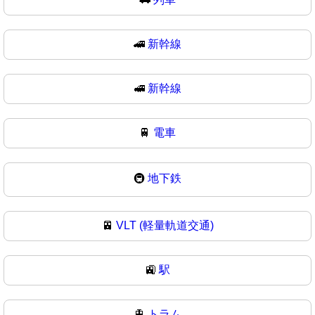
🚄
新幹線
🚅
新幹線
🚆
電車
🚇
地下鉄
🚈
VLT (軽量軌道交通)
🚉
駅
🚊
トラム