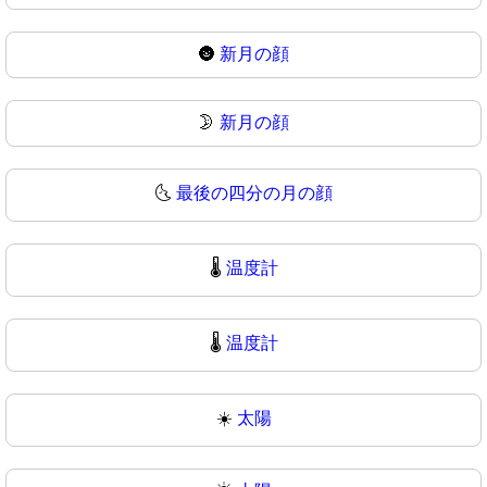
🌚
新月の顔
🌛
新月の顔
🌜
最後の四分の月の顔
🌡️
温度計
🌡
温度計
☀️
太陽