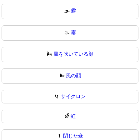
🌫️
霧
🌫
霧
🌬️
風を吹いている顔
🌬
風の顔
🌀
サイクロン
🌈
虹
🌂
閉じた傘