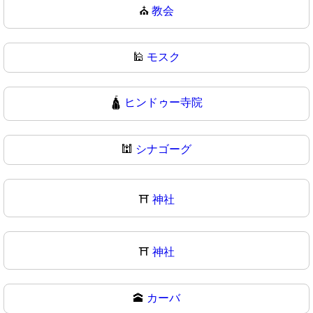
⛪
教会
🕌
モスク
🛕
ヒンドゥー寺院
🕍
シナゴーグ
⛩️
神社
⛩
神社
🕋
カーバ