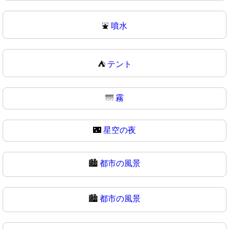
⛲
噴水
⛺
テント
🌁
霧
🌃
星空の夜
🏙️
都市の風景
🏙
都市の風景