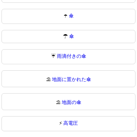
☂️
傘
☂
傘
☔
雨滴付きの傘
⛱️
地面に置かれた傘
⛱
地面の傘
⚡
高電圧