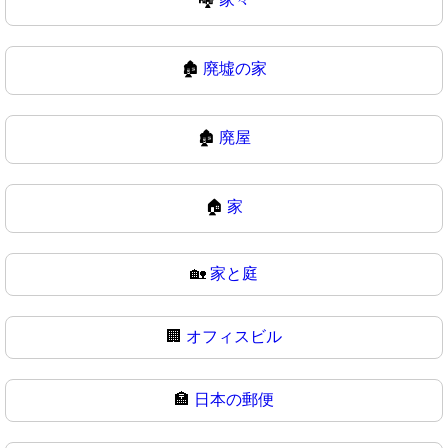
🏚️
廃墟の家
🏚
廃屋
🏠
家
🏡
家と庭
🏢
オフィスビル
🏣
日本の郵便