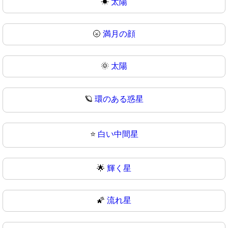
☀
太陽
🌝
満月の顔
🌞
太陽
🪐
環のある惑星
⭐
白い中間星
🌟
輝く星
🌠
流れ星