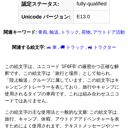
fully-qualified
認定ステータス:
E13.0
Unicode バージョン:
関連キーワード:
車両
,
輸送
,
トラック
,
荷物
,
アウトドア活動
関連する絵文字:
🚗 車
,
🚚 トラック
,
🚜 トラクター
この絵文字は、ユニコード '1F6FB' の厳密かつ正確な解
釈です。この絵文字は「旅行と場所」として知られ、
「陸上輸送」グループに属しています。この絵文字はキ
ャンピングトレーラーを表しており、旅行やキャンプに
使用されるタイプの車両です。これは組み合わせユニコ
ードではありません。
この絵文字の主な使用法と一般的な文脈: この絵文字は、
旅行、キャンプ、休暇、アウトドアアドベンチャーを表
すためによく使用されます。テキストメッセージやソー