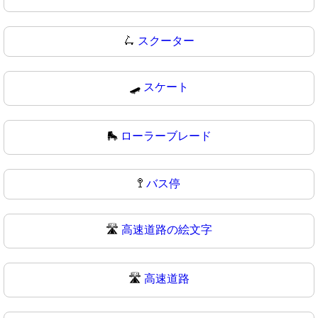
🛴
スクーター
🛹
スケート
🛼
ローラーブレード
🚏
バス停
🛣️
高速道路の絵文字
🛣
高速道路