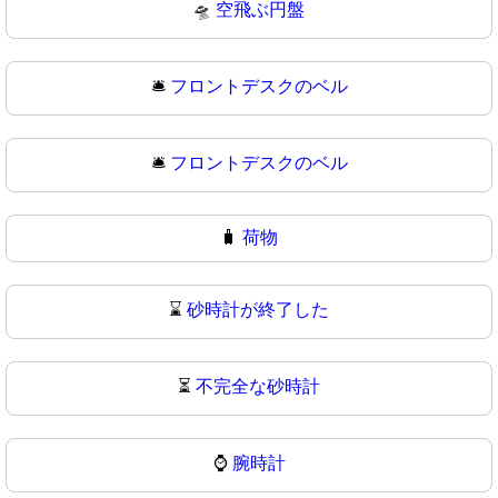
🛸
空飛ぶ円盤
🛎️
フロントデスクのベル
🛎
フロントデスクのベル
🧳
荷物
⌛
砂時計が終了した
⏳
不完全な砂時計
⌚
腕時計