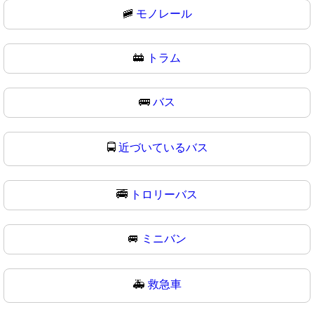
🚞
モノレール
🚋
トラム
🚌
バス
🚍
近づいているバス
🚎
トロリーバス
🚐
ミニバン
🚑
救急車