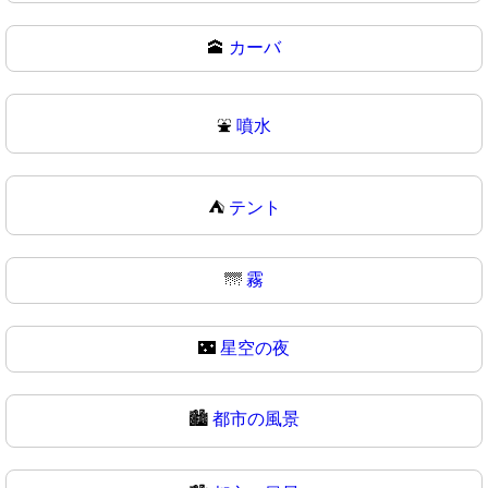
🕋
カーバ
⛲
噴水
⛺
テント
🌁
霧
🌃
星空の夜
🏙️
都市の風景