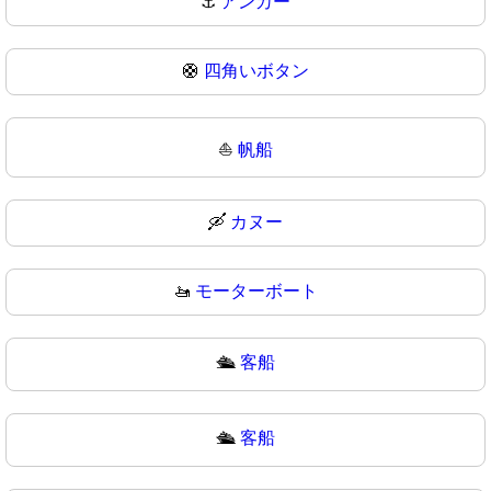
⚓
アンカー
🛟
四角いボタン
⛵
帆船
🛶
カヌー
🚤
モーターボート
🛳️
客船
🛳
客船