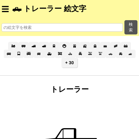
🛻 トレーラー 絵文字
☰
検
索
🚂
🚃
🚄
🚅
🚆
🚇
🚈
🚉
🚊
🚝
🚞
🚋
🚌
🚍
🚎
🚐
🚑
🚒
🚓
🚔
🚕
🚖
🚗
🚘
🚙
+ 30
トレーラー
🛻