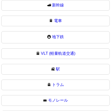
🚅
新幹線
🚆
電車
🚇
地下鉄
🚈
VLT (軽量軌道交通)
🚉
駅
🚊
トラム
🚝
モノレール