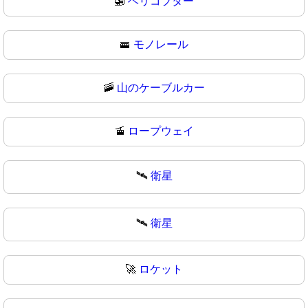
🚁
ヘリコプター
🚟
モノレール
🚠
山のケーブルカー
🚡
ロープウェイ
🛰️
衛星
🛰
衛星
🚀
ロケット