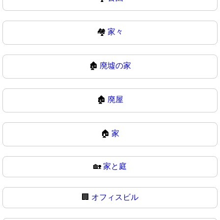
🏘
家々
🏚️
廃墟の家
🏚
廃屋
🏠
家
🏡
家と庭
🏢
オフィスビル