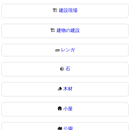
🏗️
建設現場
🏗
建物の建設
🧱
レンガ
🪨
石
🪵
木材
🛖
小屋
🏘️
公園