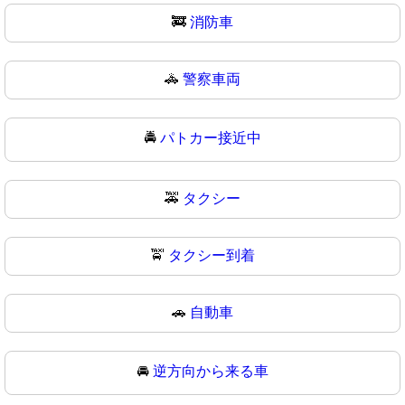
🚒
消防車
🚓
警察車両
🚔
パトカー接近中
🚕
タクシー
🚖
タクシー到着
🚗
自動車
🚘
逆方向から来る車