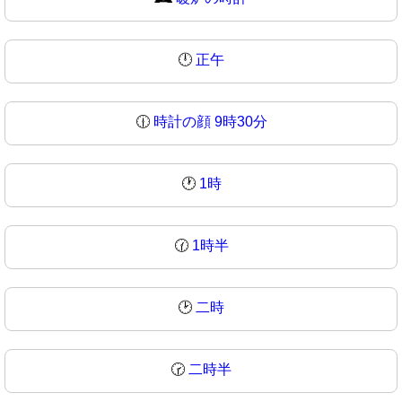
🕛
正午
🕧
時計の顔 9時30分
🕐
1時
🕜
1時半
🕑
二時
🕝
二時半