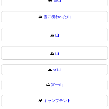
🏔
雪に覆われた山
⛰️
山
⛰
山
🌋
火山
🗻
富士山
🏕️
キャンプテント