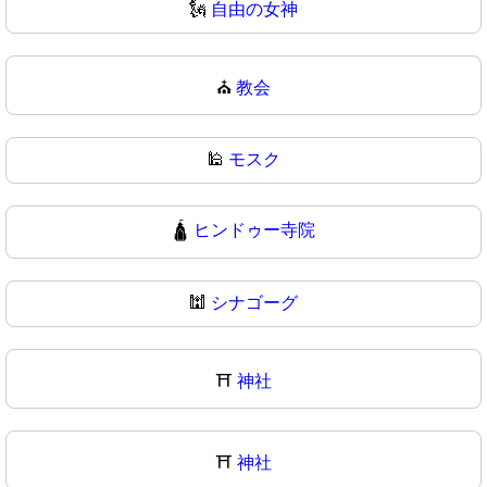
🗽
自由の女神
⛪
教会
🕌
モスク
🛕
ヒンドゥー寺院
🕍
シナゴーグ
⛩️
神社
⛩
神社