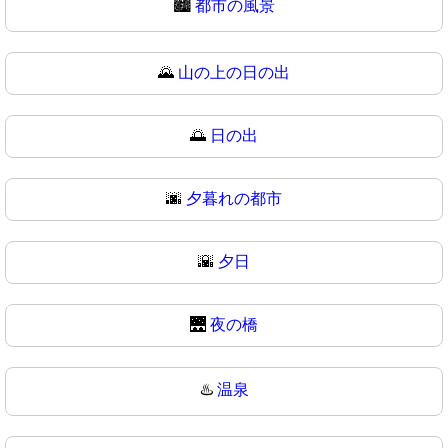
🏙
都市の風景
🌄
山の上の日の出
🌅
日の出
🌆
夕暮れの都市
🌇
夕日
🌉
夜の橋
♨️
温泉