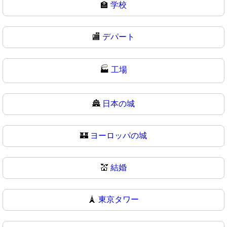
🏫
学校
🏬
デパート
🏭
工場
🏯
日本の城
🏰
ヨーロッパの城
💒
結婚
🗼
東京タワー