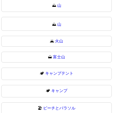
⛰️
山
⛰
山
🌋
火山
🗻
富士山
🏕️
キャンプテント
🏕
キャンプ
🏖️
ビーチとパラソル