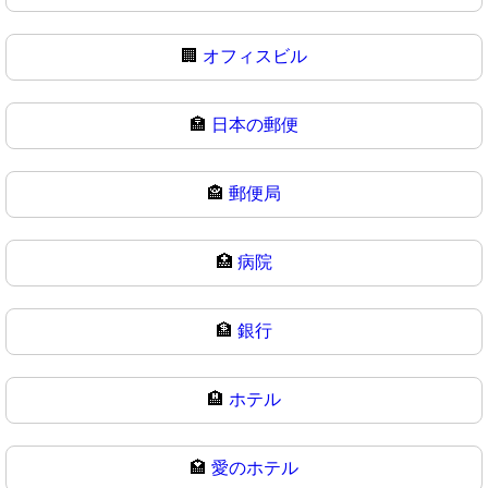
🏢
オフィスビル
🏣
日本の郵便
🏤
郵便局
🏥
病院
🏦
銀行
🏨
ホテル
🏩
愛のホテル