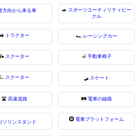
🚙
スポーツユーティリティビー
逆方向から来る車
クル
🚜
トラクター
🏎️
レーシングカー
🛵
スクーター
🦽
手動車椅子
🛴
スクーター
🛹
スケート
🛣
高速道路
🛤️
電車の線路
🛞
電車プラットフォーム
ガソリンスタンド