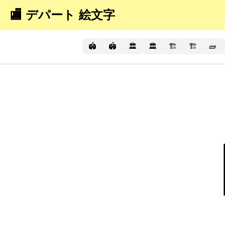
🏬 デパート 絵文字
🏟️
🏟
🏛️
🏛
🏗️
🏗
🧱