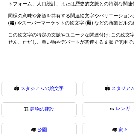
トフォーム、人口統計、または歴史的文脈との特別な関連
同様の意味や象徴を共有する関連絵文字やバリエーションの言及
(🏪) やスーパーマーケットの絵文字 (🛍️) などの商業ビ
この絵文字の特定の文脈やユニークな関連付け: この絵文字は、
せん。ただし、買い物やデパートが関連する文脈で使用で
🏟️
スタジアムの絵文字
🏟
スタジア
🧱
レンガ
🏗
建物の建設
🏘️
公園
🏘
家々