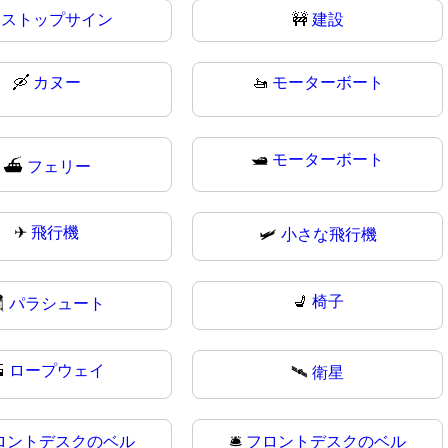

ストップサイン
🚧
建設
🛶
カヌー
🚤
モーターボート
🛥️
モーターボート
⛴
フェリー
✈
飛行機
🛩️
小さな飛行機
💺
椅子

パラシュート

ロープウェイ
🛰️
衛星
ロントデスクのベル
🛎
フロントデスクのベル