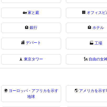
🏡
家と庭
🏢
オフィスビ
🏦
銀行
🏨
ホテル
🏬
デパート
🏭
工場
🗼
東京タワー
🗽
自由の女
🌍
ヨーロッパ・アフリカを示す
🌎
アメリカを示す
地球