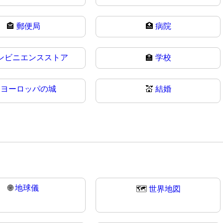
🏤
郵便局
🏥
病院
ンビニエンスストア
🏫
学校

ヨーロッパの城
💒
結婚
🌐
地球儀
🗺️
世界地図