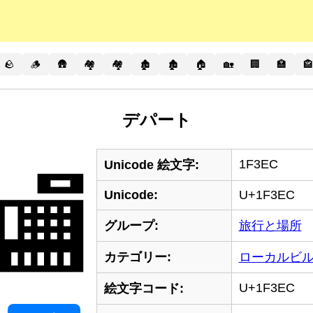
🪨
🪵
🛖
🏘️
🏘
🏚️
🏚
🏠
🏡
🏢
🏣
🏤
デパート
1F3EC
Unicode 絵文字:
🏬
Unicode:
U+1F3EC
グループ:
旅行と場所
カテゴリー:
ローカルビ
U+1F3EC
絵文字コード: