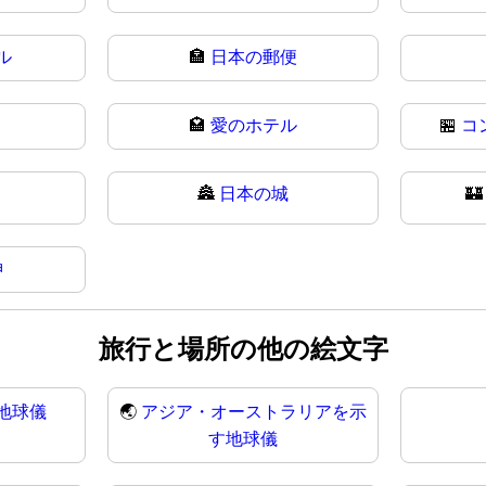
ル
🏣
日本の郵便
🏩
愛のホテル
🏪
コ
🏯
日本の城

神
旅行と場所の他の絵文字
地球儀
🌏
アジア・オーストラリアを示
す地球儀