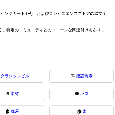
ピングカート (🛒)、およびコンビニエンスストアの絵文字
用法がなく、特定のコミュニティとのユニークな関連付けもありま

クラシックビル
🏗️
建設現場
🪵
木材
🛖
小屋
🏚
廃屋
🏠
家