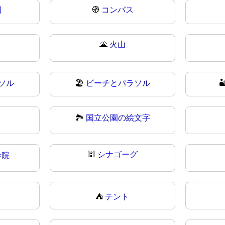
図
🧭
コンパス
🌋
火山
ソル
🏖
ビーチとパラソル

🏞️
国立公園の絵文字
🕍
シナゴーグ
寺院
⛺
テント