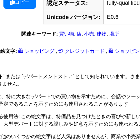
コピー
fully-qualified
認定ステータス:
E0.6
Unicode バージョン:
関連キーワード:
買い物
,
店
,
小売
,
建物
,
場所
絵文字:
🛍 ショッピング
,
💳 クレジットカード
,
🛍 ショッピ
'デパート' または 'デパートメントストア' として知られてい
りません。
字は、特に大きなデパートでの買い物を示すために、会話やソー
予定であることを示すためにも使用されることがあります。
る使用法: この絵文字は、特価品を見つけたときの喜びや新し
、大型デパートに対する親しみや好意を示すためにも使われる
字は他のいくつかの絵文字ほど人気はありませんが、商業や小売