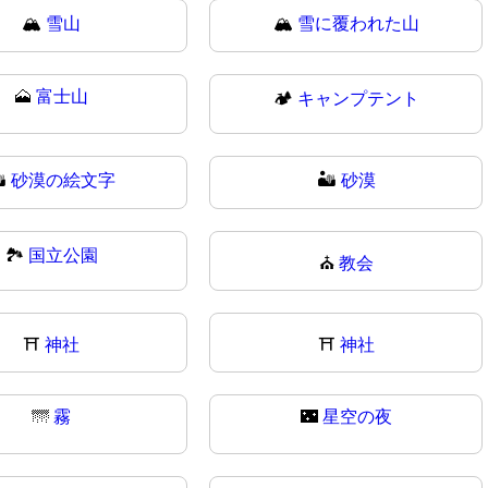
🏔️
雪山
🏔
雪に覆われた山
🗻
富士山
🏕️
キャンプテント
️
砂漠の絵文字
🏜
砂漠
🏞
国立公園
⛪
教会
⛩️
神社
⛩
神社
🌁
霧
🌃
星空の夜