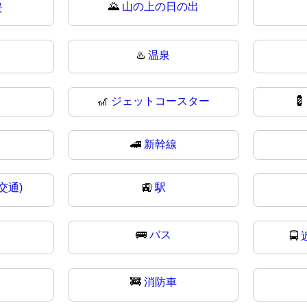
🌄
山の上の日の出
景
♨️
温泉
🎢
ジェットコースター

🚄
新幹線
交通)
🚉
駅
🚌
バス
🚍
🚒
消防車