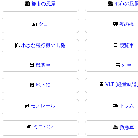
🏙️
都市の風景
🏙
都市の風
🌇
夕日
🌉
夜の橋
🛝
小さな飛行機の出発
🎡
観覧車
🚂
機関車
🚃
列車
🚈
VLT (軽量軌道
🚇
地下鉄
🚞
モノレール
🚋
トラム
🚐
ミニバン
🚑
救急車