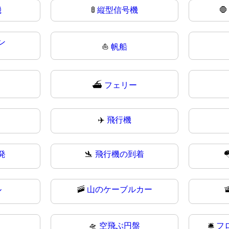
機
🚦
縦型信号機

ン
⛵
帆船
⛴️
フェリー
✈️
飛行機
発
🛬
飛行機の到着

ル
🚠
山のケーブルカー

🛸
空飛ぶ円盤
🛎️
フ