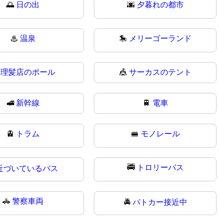
🌅
日の出
🌆
夕暮れの都市
♨
温泉
🎠
メリーゴーランド

理髪店のポール
🎪
サーカスのテント
🚅
新幹線
🚆
電車
🚊
トラム
🚝
モノレール
🚎
トロリーバス
近づいているバス
🚓
警察車両
🚔
パトカー接近中