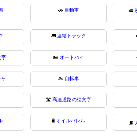
着
🚗
自動車
🚘
ク
🚛
連結トラック
文字
🏍
オートバイ
シャ
🚲
自転車
🛣️
高速道路の絵文字
ル
🛢
オイルバレル
⛽