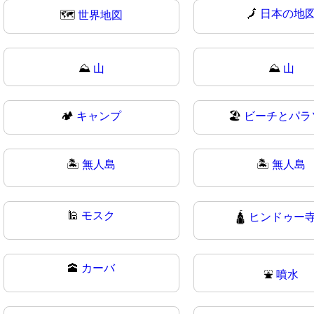
🗾
日本の地
🗺
世界地図
⛰️
山
⛰
山
🏕
キャンプ
🏖️
ビーチとパラ
🏝️
無人島
🏝
無人島
🕌
モスク
🛕
ヒンドゥー
🕋
カーバ
⛲
噴水