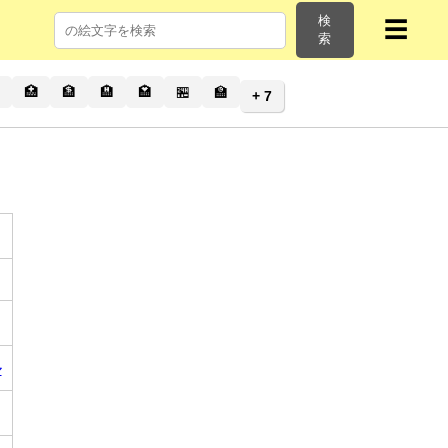
検
☰
索
🏥
🏦
🏨
🏩
🏪
🏫
+ 7
ル