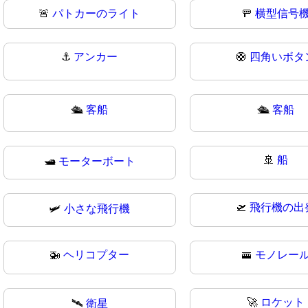
🚨
パトカーのライト
🚥
横型信号
⚓
アンカー
🛟
四角いボタ
🛳️
客船
🛳
客船
🚢
船
🛥
モーターボート
🛫
飛行機の出
🛩
小さな飛行機
🚁
ヘリコプター
🚟
モノレー
🚀
ロケット
🛰
衛星