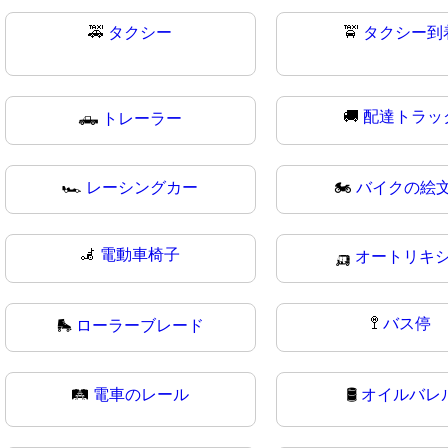
🚕
タクシー
🚖
タクシー到
🚚
配達トラッ
🛻
トレーラー
🏎
レーシングカー
🏍️
バイクの絵
🦼
電動車椅子
🛺
オートリキ
🚏
バス停
🛼
ローラーブレード
🛤
電車のレール
🛢️
オイルバレ