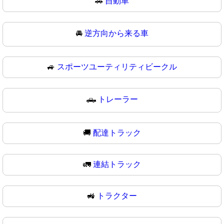
🚗
自動車
🚘
逆方向から来る車
🚙
スポーツユーティリティビークル
🛻
トレーラー
🚚
配達トラック
🚛
連結トラック
🚜
トラクター