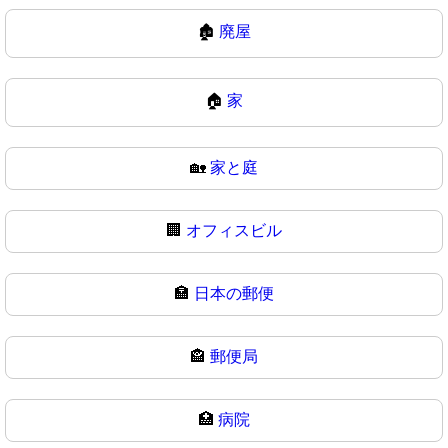
🏚
廃屋
🏠
家
🏡
家と庭
🏢
オフィスビル
🏣
日本の郵便
🏤
郵便局
🏥
病院