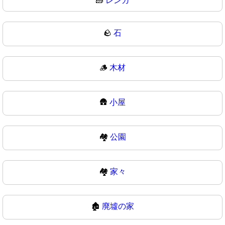
🧱
レンガ
🪨
石
🪵
木材
🛖
小屋
🏘️
公園
🏘
家々
🏚️
廃墟の家