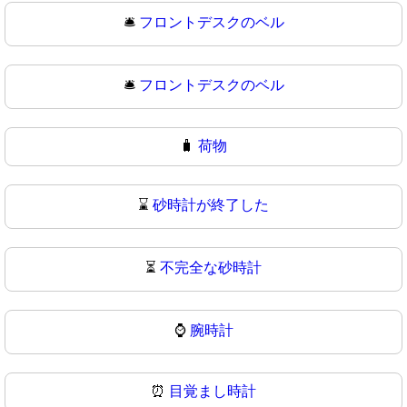
🛎️
フロントデスクのベル
🛎
フロントデスクのベル
🧳
荷物
⌛
砂時計が終了した
⏳
不完全な砂時計
⌚
腕時計
⏰
目覚まし時計