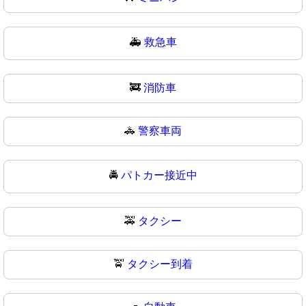
🚑
救急車
🚒
消防車
🚓
警察車両
🚔
パトカー接近中
🚕
タクシー
🚖
タクシー到着