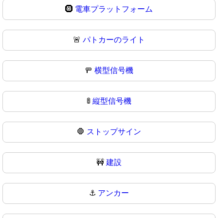
🛞
電車プラットフォーム
🚨
パトカーのライト
🚥
横型信号機
🚦
縦型信号機
🛑
ストップサイン
🚧
建設
⚓
アンカー