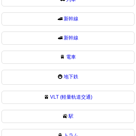
🚄
新幹線
🚅
新幹線
🚆
電車
🚇
地下鉄
🚈
VLT (軽量軌道交通)
🚉
駅
🚊
トラム