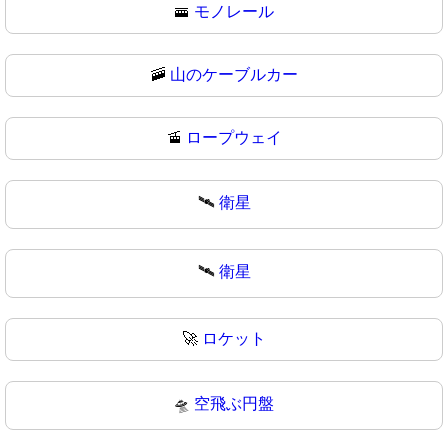
🚟
モノレール
🚠
山のケーブルカー
🚡
ロープウェイ
🛰️
衛星
🛰
衛星
🚀
ロケット
🛸
空飛ぶ円盤