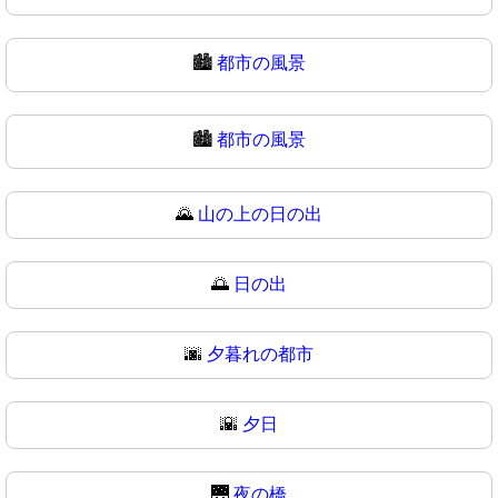
🏙️
都市の風景
🏙
都市の風景
🌄
山の上の日の出
🌅
日の出
🌆
夕暮れの都市
🌇
夕日
🌉
夜の橋