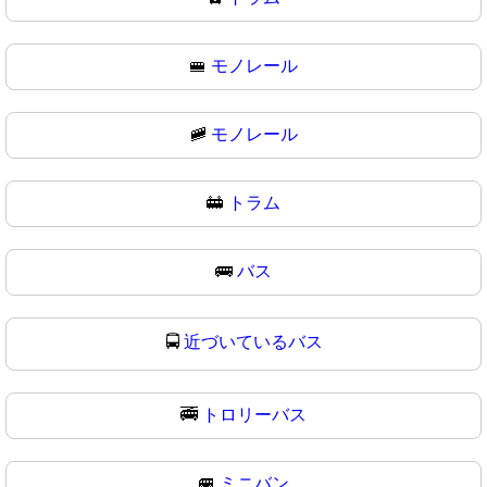
🚝
モノレール
🚞
モノレール
🚋
トラム
🚌
バス
🚍
近づいているバス
🚎
トロリーバス
🚐
ミニバン