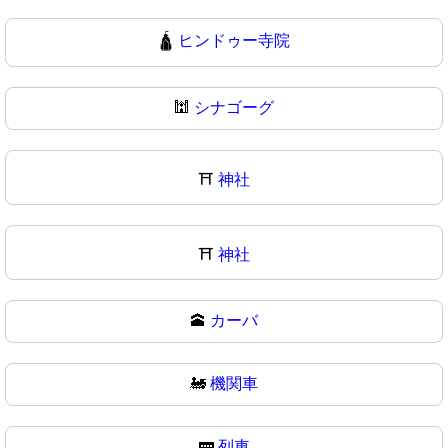
🛕
ヒンドゥー寺院
🕍
シナゴーグ
⛩️
神社
⛩
神社
🕋
カーバ
🚂
機関車
🚃
列車