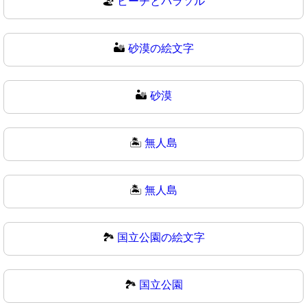
🏖
ビーチとパラソル
🏜️
砂漠の絵文字
🏜
砂漠
🏝️
無人島
🏝
無人島
🏞️
国立公園の絵文字
🏞
国立公園