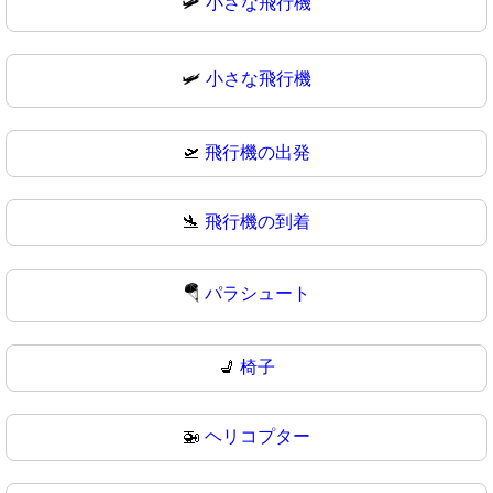
🛩️
小さな飛行機
🛩
小さな飛行機
🛫
飛行機の出発
🛬
飛行機の到着
🪂
パラシュート
💺
椅子
🚁
ヘリコプター