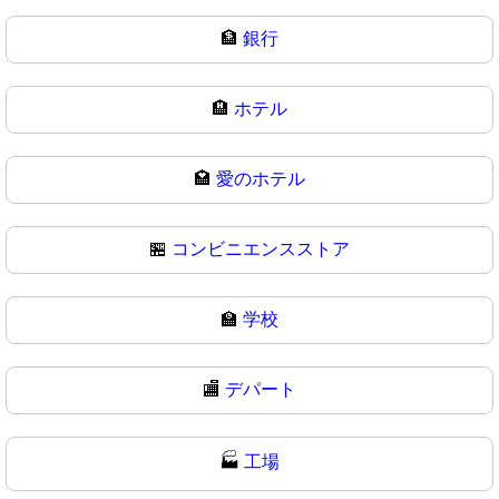
🏦
銀行
🏨
ホテル
🏩
愛のホテル
🏪
コンビニエンスストア
🏫
学校
🏬
デパート
🏭
工場