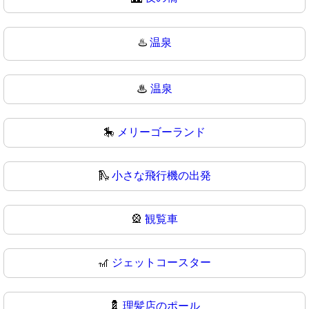
♨️
温泉
♨
温泉
🎠
メリーゴーランド
🛝
小さな飛行機の出発
🎡
観覧車
🎢
ジェットコースター
💈
理髪店のポール