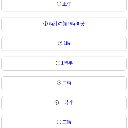
🕛
正午
🕧
時計の顔 9時30分
🕐
1時
🕜
1時半
🕑
二時
🕝
二時半
🕒
三時