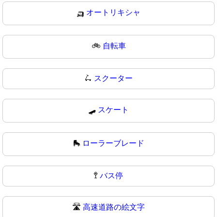
🛺
オートリキシャ
🚲
自転車
🛴
スクーター
🛹
スケート
🛼
ローラーブレード
🚏
バス停
🛣️
高速道路の絵文字