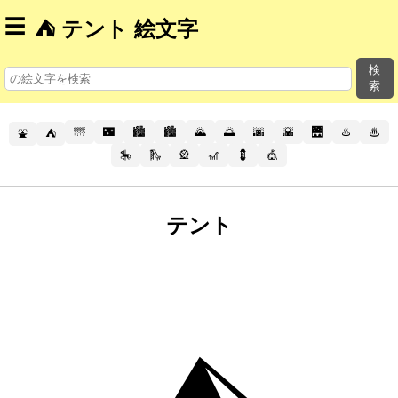
☰
⛺ テント 絵文字
検
索
🌁
🌃
🏙️
🏙
🌄
🌅
🌆
🌇
🌉
♨️
♨
⛲
⛺
🎠
🛝
🎡
🎢
💈
🎪
テント