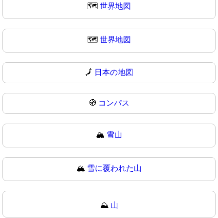
🗺️
世界地図
🗺
世界地図
🗾
日本の地図
🧭
コンパス
🏔️
雪山
🏔
雪に覆われた山
⛰️
山