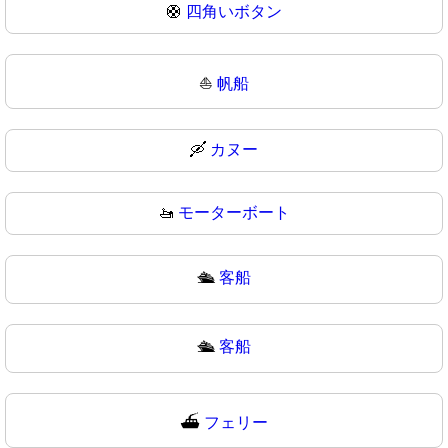
🛟
四角いボタン
⛵
帆船
🛶
カヌー
🚤
モーターボート
🛳️
客船
🛳
客船
⛴️
フェリー