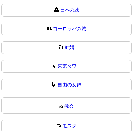
🏯
日本の城
🏰
ヨーロッパの城
💒
結婚
🗼
東京タワー
🗽
自由の女神
⛪
教会
🕌
モスク