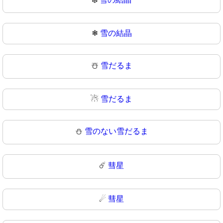
❄
雪の結晶
☃️
雪だるま
☃
雪だるま
⛄
雪のない雪だるま
☄️
彗星
☄
彗星