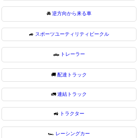
🚘
逆方向から来る車
🚙
スポーツユーティリティビークル
🛻
トレーラー
🚚
配達トラック
🚛
連結トラック
🚜
トラクター
🏎️
レーシングカー