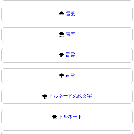
🌨️
雪雲
🌨
雪雲
🌩️
雷雲
🌩
雷雲
🌪️
トルネードの絵文字
🌪
トルネード