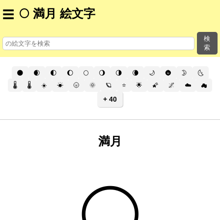
🌕 満月 絵文字
☰
検
索
🌑
🌒
🌓
🌔
🌕
🌖
🌗
🌘
🌙
🌚
🌛
🌜
🌡️
🌡
☀️
☀
🌝
🌞
🪐
⭐
🌟
🌠
🌌
☁️
☁
+ 40
満月
🌕