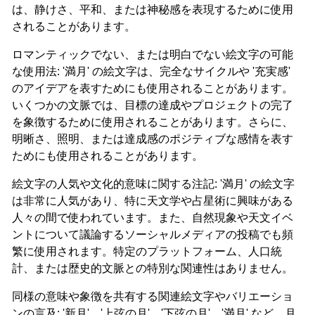
は、静けさ、平和、または神秘感を表現するために使用
されることがあります。
ロマンティックでない、または明白でない絵文字の可能
な使用法: '満月' の絵文字は、完全なサイクルや '充実感'
のアイデアを表すためにも使用されることがあります。
いくつかの文脈では、目標の達成やプロジェクトの完了
を象徴するために使用されることがあります。さらに、
明晰さ、照明、または達成感のポジティブな感情を表す
ためにも使用されることがあります。
絵文字の人気や文化的意味に関する注記: '満月' の絵文字
は非常に人気があり、特に天文学や占星術に興味がある
人々の間で使われています。また、自然現象や天文イベ
ントについて議論するソーシャルメディアの投稿でも頻
繁に使用されます。特定のプラットフォーム、人口統
計、または歴史的文脈との特別な関連性はありません。
同様の意味や象徴を共有する関連絵文字やバリエーショ
ンの言及: '新月'、'上弦の月'、'下弦の月'、'満月' など、月