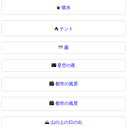
⛲
噴水
⛺
テント
🌁
霧
🌃
星空の夜
🏙️
都市の風景
🏙
都市の風景
🌄
山の上の日の出