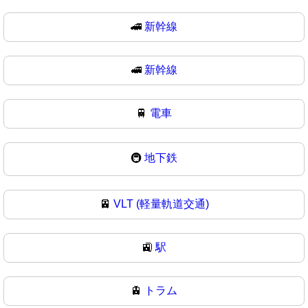
🚄
新幹線
🚅
新幹線
🚆
電車
🚇
地下鉄
🚈
VLT (軽量軌道交通)
🚉
駅
🚊
トラム