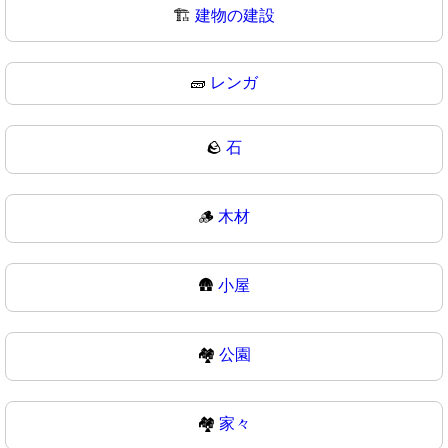
🏗
建物の建設
🧱
レンガ
🪨
石
🪵
木材
🛖
小屋
🏘️
公園
🏘
家々