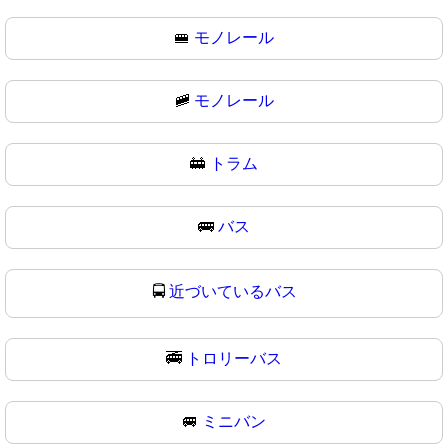
🚝
モノレール
🚞
モノレール
🚋
トラム
🚌
バス
🚍
近づいているバス
🚎
トロリーバス
🚐
ミニバン