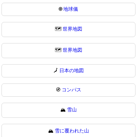
🌐
地球儀
🗺️
世界地図
🗺
世界地図
🗾
日本の地図
🧭
コンパス
🏔️
雪山
🏔
雪に覆われた山