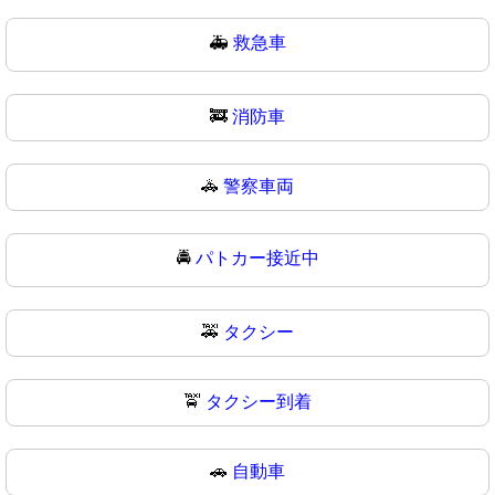
🚑
救急車
🚒
消防車
🚓
警察車両
🚔
パトカー接近中
🚕
タクシー
🚖
タクシー到着
🚗
自動車