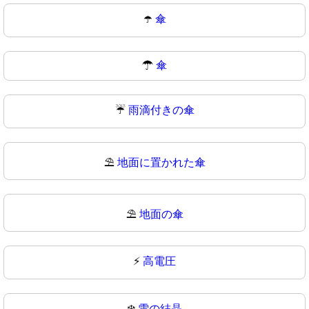
☂️
傘
☂
傘
☔
雨滴付きの傘
⛱️
地面に置かれた傘
⛱
地面の傘
⚡
高電圧
❄️
雪の結晶