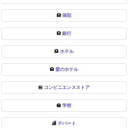
🏥
病院
🏦
銀行
🏨
ホテル
🏩
愛のホテル
🏪
コンビニエンスストア
🏫
学校
🏬
デパート