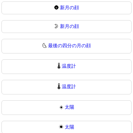
🌚
新月の顔
🌛
新月の顔
🌜
最後の四分の月の顔
🌡️
温度計
🌡
温度計
☀️
太陽
☀
太陽