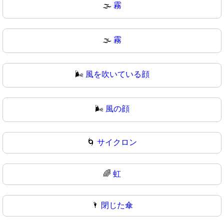
🌫️
霧
🌫
霧
🌬️
風を吹いている顔
🌬
風の顔
🌀
サイクロン
🌈
虹
🌂
閉じた傘