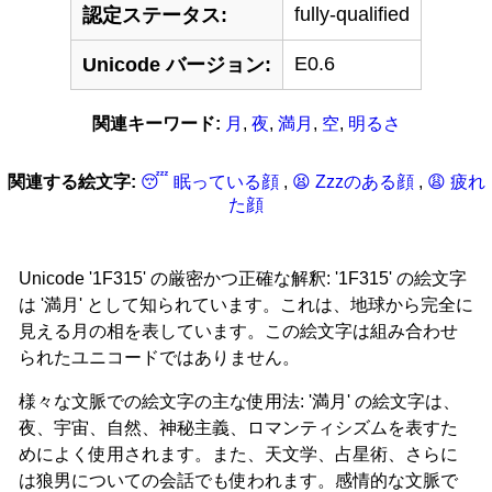
fully-qualified
認定ステータス:
E0.6
Unicode バージョン:
関連キーワード:
月
,
夜
,
満月
,
空
,
明るさ
関連する絵文字:
😴 眠っている顔
,
😫 Zzzのある顔
,
😩 疲れ
た顔
Unicode '1F315' の厳密かつ正確な解釈: '1F315' の絵文字
は '満月' として知られています。これは、地球から完全に
見える月の相を表しています。この絵文字は組み合わせ
られたユニコードではありません。
様々な文脈での絵文字の主な使用法: '満月' の絵文字は、
夜、宇宙、自然、神秘主義、ロマンティシズムを表すた
めによく使用されます。また、天文学、占星術、さらに
は狼男についての会話でも使われます。感情的な文脈で