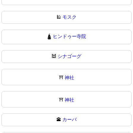
🕌
モスク
🛕
ヒンドゥー寺院
🕍
シナゴーグ
⛩️
神社
⛩
神社
🕋
カーバ