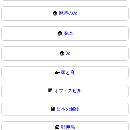
🏚️
廃墟の家
🏚
廃屋
🏠
家
🏡
家と庭
🏢
オフィスビル
🏣
日本の郵便
🏤
郵便局