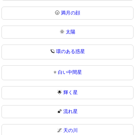
🌝
満月の顔
🌞
太陽
🪐
環のある惑星
⭐
白い中間星
🌟
輝く星
🌠
流れ星
🌌
天の川