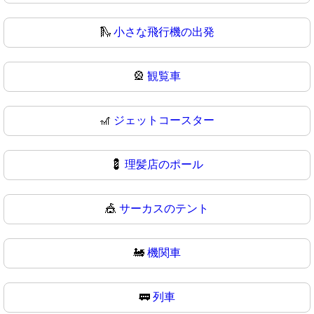
🛝
小さな飛行機の出発
🎡
観覧車
🎢
ジェットコースター
💈
理髪店のポール
🎪
サーカスのテント
🚂
機関車
🚃
列車