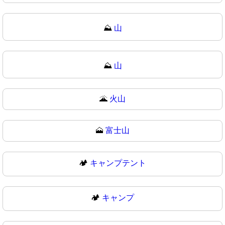
⛰️
山
⛰
山
🌋
火山
🗻
富士山
🏕️
キャンプテント
🏕
キャンプ