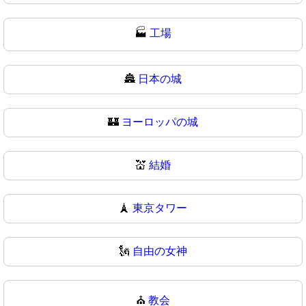
🏭
工場
🏯
日本の城
🏰
ヨーロッパの城
💒
結婚
🗼
東京タワー
🗽
自由の女神
⛪
教会