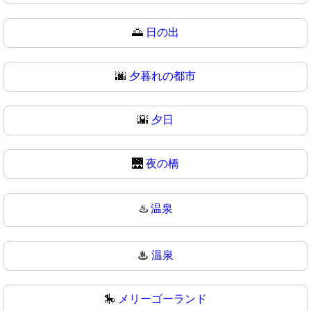
🌅
日の出
🌆
夕暮れの都市
🌇
夕日
🌉
夜の橋
♨️
温泉
♨
温泉
🎠
メリーゴーランド