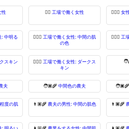
女性
👩‍⚖
工場で働く女性
👩🏻‍⚖️
女
: 中明る
👩🏽‍⚖️
工場で働く女性: 中間の肌
👩🏽‍⚖
工
の色
🧑
ークスキン
👩🏿‍⚖
工場で働く女性: ダークス
キン
農夫
🧑🏾‍🌾
中間色の農夫
🧑🏿‍
中程度の肌
👨🏽‍🌾
農夫の男性: 中間の肌色
👨🏾‍🌾
: 明るい
👩🏼‍🌾
農業をする女性: 中間肌
👩🏽‍🌾