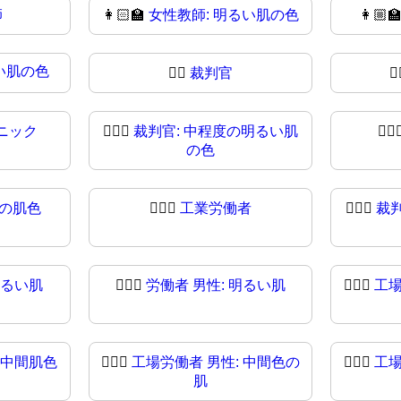
師
👩🏻‍🏫
女性教師: 明るい肌の色
👩🏼‍
い肌の色
🧑‍⚖️
裁判官
🧑
ニック
🧑🏼‍⚖
裁判官: 中程度の明るい肌
🧑🏽‍
の色
度の肌色
🧑🏿‍⚖️
工業労働者
🧑🏿‍⚖
裁
明るい肌
👨🏻‍⚖
労働者 男性: 明るい肌
👨🏼‍⚖️
工場
 中間肌色
👨🏾‍⚖️
工場労働者 男性: 中間色の
👨🏾‍⚖
工場
肌