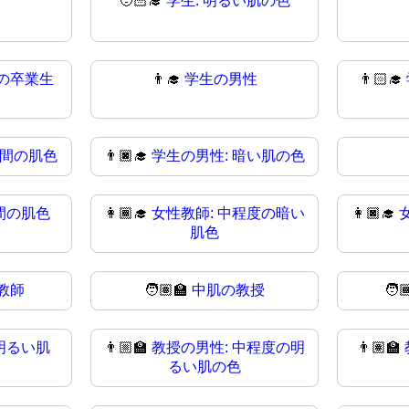
🧑🏻‍🎓
学生: 明るい肌の色
の卒業生
👨‍🎓
学生の男性
👨🏻‍🎓
中間の肌色
👨🏿‍🎓
学生の男性: 暗い肌の色
間の肌色
👩🏾‍🎓
女性教師: 中程度の暗い
👩🏿‍🎓
肌色
教師
🧑🏽‍🏫
中肌の教授
🧑
明るい肌
👨🏼‍🏫
教授の男性: 中程度の明
👨🏽‍🏫
るい肌の色