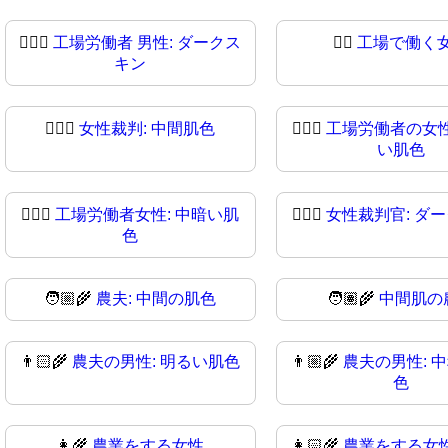
👨🏿‍⚖
工場労働者 男性: ダークス
👩‍⚖️
工場で働く
キン
👩🏼‍⚖️
女性裁判: 中間肌色
👩🏼‍⚖
工場労働者の女性
い肌色
👩🏾‍⚖
工場労働者女性: 中暗い肌
👩🏿‍⚖️
女性裁判官: ダ
色
🧑🏼‍🌾
農夫: 中間の肌色
🧑🏽‍🌾
中間肌の
👨🏻‍🌾
農夫の男性: 明るい肌色
👨🏼‍🌾
農夫の男性: 
色
👩‍🌾
農業をする女性
👩🏻‍🌾
農業をする女性