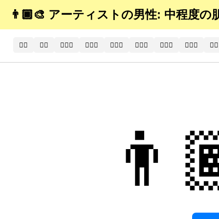
👨🏾‍🎨 アーティストの男性: 中程度
🧑‍⚕️
🧑‍⚕
🧑🏻‍⚕️
🧑🏻‍⚕
🧑🏼‍⚕️
🧑🏼‍⚕
🧑🏽‍⚕️
🧑🏽‍⚕
🧑🏾
👨