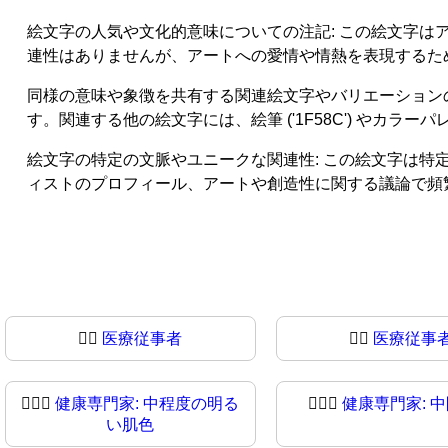
絵文字の人気や文化的意味についての注記: この絵文字
連性はありませんが、アートへの愛情や情熱を表現するた
同様の意味や象徴を共有する関連絵文字やバリエーションの言及: 
す。関連する他の絵文字には、絵筆 ('1F58C') やカラーパレット
絵文字の特定の文脈やユニークな関連性: この絵文字は
ィストのプロフィール、アートや創造性に関する議論で頻
🧑‍⚕️
医療従事者
🧑‍⚕
医療従事
🧑🏼‍⚕
健康専門家: 中程度の明る
🧑🏽‍⚕️
健康専門家: 
い肌色