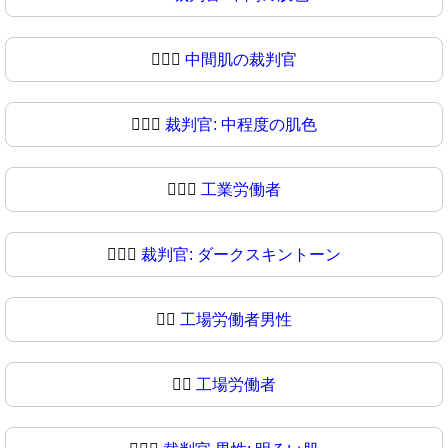
🧑🏾‍⚖️
中間肌の裁判官
🧑🏾‍⚖
裁判官: 中程度の肌色
🧑🏿‍⚖️
工業労働者
🧑🏿‍⚖
裁判官: ダークスキントーン
👨‍⚖️
工場労働者男性
👨‍⚖
工場労働者