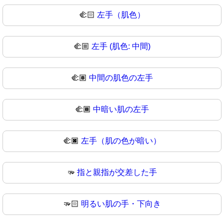
🫲🏻
左手（肌色）
🫲🏼
左手 (肌色: 中間)
🫲🏽
中間の肌色の左手
🫲🏾
中暗い肌の左手
🫲🏿
左手（肌の色が暗い）
🫳
指と親指が交差した手
🫳🏻
明るい肌の手・下向き