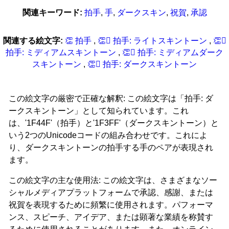
関連キーワード:
拍手
,
手
,
ダークスキン
,
祝賀
,
承認
関連する絵文字:
👏 拍手
,
👏‍🏻 拍手: ライトスキントーン
,
👏‍🏼
拍手: ミディアムスキントーン
,
👏‍🏽 拍手: ミディアムダーク
スキントーン
,
👏‍🏾 拍手: ダークスキントーン
この絵文字の厳密で正確な解釈: この絵文字は「拍手: ダ
ークスキントーン」として知られています。これ
は、'1F44F'（拍手）と'1F3FF'（ダークスキントーン）と
いう2つのUnicodeコードの組み合わせです。これによ
り、ダークスキントーンの拍手する手のペアが表現され
ます。
この絵文字の主な使用法: この絵文字は、さまざまなソー
シャルメディアプラットフォームで承認、感謝、または
祝賀を表現するために頻繁に使用されます。パフォーマ
ンス、スピーチ、アイデア、または顕著な業績を称賛す