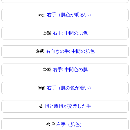
🫱🏻
右手（肌色が明るい）
🫱🏼
右手: 中間の肌色
🫱🏽
右向きの手: 中間の肌色
🫱🏾
右手: 中間色の肌
🫱🏿
右手（肌の色が暗い）
🫲
指と親指が交差した手
🫲🏻
左手（肌色）