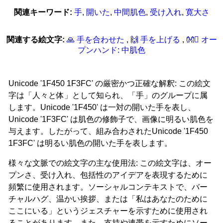
関連キーワード:
手
,
開いた
,
中間肌色
,
受け入れ
,
寛大さ
関連する絵文字:
🙏 手を合わせた
,
🙌 手を上げる
,
👐‍🏽 オー
プンハンド: 中肌色
Unicode '1F450 1F3FC' の厳密かつ正確な解釈: この絵文
字は「人々と体」として知られ、「手」のグループに属
します。Unicode '1F450' は一対の開いた手を表し、
Unicode '1F3FC' は肌色の修飾子で、画像に明るい肌色を
与えます。したがって、組み合わされたUnicode '1F450
1F3FC' は明るい肌色の開いた手を表します。
様々な文脈での絵文字の主な使用法: この絵文字は、オー
プンさ、受け入れ、包括性のアイデアを表現するために
頻繁に使用されます。ソーシャルコンテキストで、バー
チャルハグ、温かい挨拶、または「私はあなたのために
ここにいる」というジェスチャーを示すために使用され
ることがあります。また、支持や連帯を示すためにソー