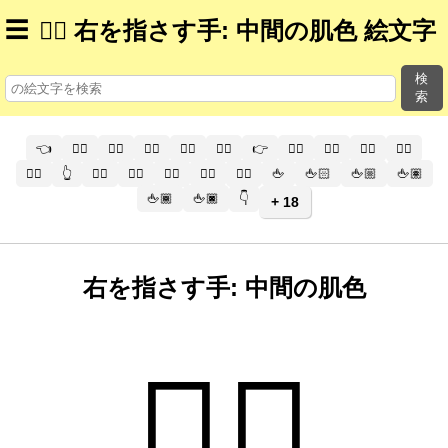
☰
👉🏽 右を指さす手: 中間の肌色 絵文字
検
索
👈
👈🏻
👈🏼
👈🏽
👈🏾
👈🏿
👉
👉🏻
👉🏼
👉🏽
👉🏾
👉🏿
👆
👆🏻
👆🏼
👆🏽
👆🏾
👆🏿
🖕
🖕🏻
🖕🏼
🖕🏽
🖕🏾
🖕🏿
👇
+ 18
右を指さす手: 中間の肌色
👉🏽