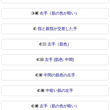
🫱🏿
右手（肌の色が暗い）
🫲
指と親指が交差した手
🫲🏻
左手（肌色）
🫲🏼
左手 (肌色: 中間)
🫲🏽
中間の肌色の左手
🫲🏾
中暗い肌の左手
🫲🏿
左手（肌の色が暗い）