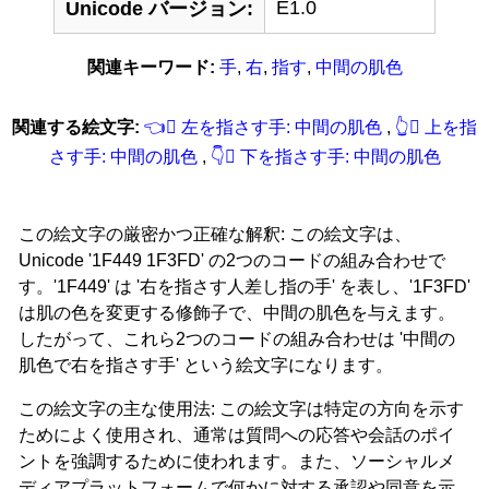
E1.0
Unicode バージョン:
関連キーワード:
手
,
右
,
指す
,
中間の肌色
関連する絵文字:
👈‍🏽 左を指さす手: 中間の肌色
,
👆‍🏽 上を指
さす手: 中間の肌色
,
👇‍🏽 下を指さす手: 中間の肌色
この絵文字の厳密かつ正確な解釈: この絵文字は、
Unicode '1F449 1F3FD' の2つのコードの組み合わせで
す。'1F449' は '右を指さす人差し指の手' を表し、'1F3FD'
は肌の色を変更する修飾子で、中間の肌色を与えます。
したがって、これら2つのコードの組み合わせは '中間の
肌色で右を指さす手' という絵文字になります。
この絵文字の主な使用法: この絵文字は特定の方向を示す
ためによく使用され、通常は質問への応答や会話のポイ
ントを強調するために使われます。また、ソーシャルメ
ディアプラットフォームで何かに対する承認や同意を示