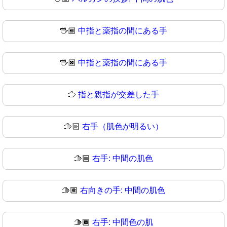
🖖🏾
中指と薬指の間にある手
🖖🏿
中指と薬指の間にある手
🫱
指と親指が交差した手
🫱🏻
右手（肌色が明るい）
🫱🏼
右手: 中間の肌色
🫱🏽
右向きの手: 中間の肌色
🫱🏾
右手: 中間色の肌