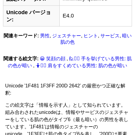
Unicode バージョ
E4.0
ン:
関連キーワード:
男性
,
ジェスチャー
,
ヒント
,
サービス
,
暗い
肌の色
関連する絵文字:
😀 笑顔の顔
,
🙋‍🏿‍‍‍♂ 手を挙げている男性: 肌
の色が暗い
,
🤷‍🏿‍‍‍♂ 肩をすくめている男性: 肌の色が暗い
Unicode '1F481 1F3FF 200D 2642' の厳密かつ正確な解
釈:
この絵文字は「情報を示す人」として知られています。
組み合わされたunicodeは、情報やサービスのジェスチャ
ーをしている肌の色がタイプ6（最も暗い）の男性を表し
ています。'1F481'は情報のジェスチャーの
unicode、'1F3FF'は肌の色タイプ6を表し、'200D'は要素