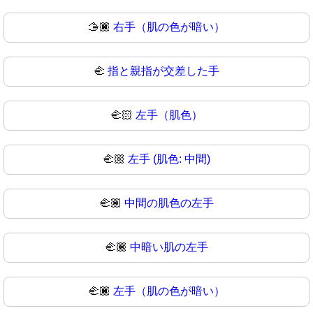
🫱🏿
右手（肌の色が暗い）
🫲
指と親指が交差した手
🫲🏻
左手（肌色）
🫲🏼
左手 (肌色: 中間)
🫲🏽
中間の肌色の左手
🫲🏾
中暗い肌の左手
🫲🏿
左手（肌の色が暗い）