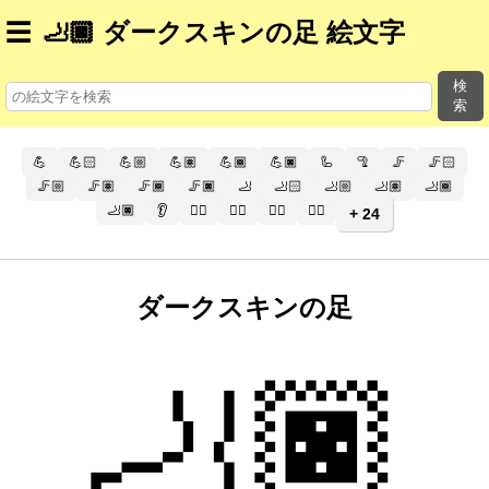
☰
🦶🏿 ダークスキンの足 絵文字
検
索
💪
💪🏻
💪🏼
💪🏽
💪🏾
💪🏿
🦾
🦿
🦵
🦵🏻
🦵🏼
🦵🏽
🦵🏾
🦵🏿
🦶
🦶🏻
🦶🏼
🦶🏽
🦶🏾
🦶🏿
👂
👂🏻
👂🏼
👂🏽
👂🏾
+ 24
ダークスキンの足
🦶🏿