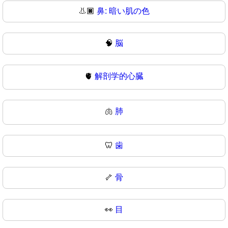
👃🏿
鼻: 暗い肌の色
🧠
脳
🫀
解剖学的心臓
🫁
肺
🦷
歯
🦴
骨
👀
目