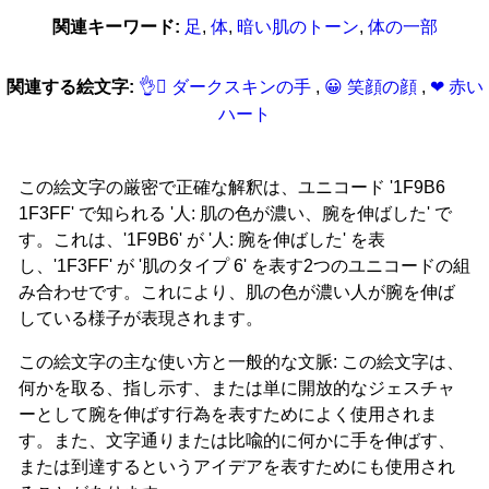
関連キーワード:
足
,
体
,
暗い肌のトーン
,
体の一部
関連する絵文字:
👌‍🏿 ダークスキンの手
,
😀 笑顔の顔
,
❤ 赤い
ハート
この絵文字の厳密で正確な解釈は、ユニコード '1F9B6
1F3FF' で知られる '人: 肌の色が濃い、腕を伸ばした' で
す。これは、'1F9B6' が '人: 腕を伸ばした' を表
し、'1F3FF' が '肌のタイプ 6' を表す2つのユニコードの組
み合わせです。これにより、肌の色が濃い人が腕を伸ば
している様子が表現されます。
この絵文字の主な使い方と一般的な文脈: この絵文字は、
何かを取る、指し示す、または単に開放的なジェスチャ
ーとして腕を伸ばす行為を表すためによく使用されま
す。また、文字通りまたは比喩的に何かに手を伸ばす、
または到達するというアイデアを表すためにも使用され