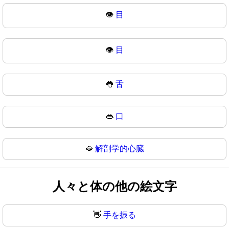
👁️
目
👁
目
👅
舌
👄
口
🫦
解剖学的心臓
人々と体の他の絵文字
👋
手を振る