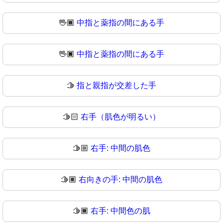
🖖🏾
中指と薬指の間にある手
🖖🏿
中指と薬指の間にある手
🫱
指と親指が交差した手
🫱🏻
右手（肌色が明るい）
🫱🏼
右手: 中間の肌色
🫱🏽
右向きの手: 中間の肌色
🫱🏾
右手: 中間色の肌