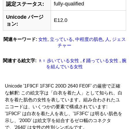
fully-qualified
認定ステータス:
Unicode バージ
E12.0
ョン:
関連キーワード:
女性
,
立っている
,
中程度の肌色
,
人
,
ジェス
チャー
関連する絵文字:
🚶‍‍‍♀‍️ 歩いている女性
,
💃 踊っている女性
,
腕
を組んでいる女性
Unicode '1F9CF 1F3FC 200D 2640 FE0F' の厳密で正確
な解釈: この絵文字は「白衣を着た人」として知られ、白
衣を着た肌色の女性を表しています。組み合わされたユ
ニコードは、いくつかの要素で構成されています:
'1F9CF' は白衣を着た人を表し、'1F3FC' は明るい肌色を
示し、'200D' は絵文字を結合するゼロ幅のコネクタ
で、'2640' は女性の性別シンボルです。