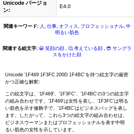
Unicode バージョ
E4.0
ン:
関連キーワード:
人
,
仕事
,
オフィス
,
プロフェッショナル
,
中
明るい肌色
関連する絵文字:
😀 笑顔の顔
,
🤔 考えている顔
,
😎 サングラ
スをかけた顔
Unicode '1F469 1F3FC 200D 1F4BC'を持つ絵文字の厳密
かつ正確な解釈:
この絵文字は、'1F469'、'1F3FC'、'1F4BC'の3つの絵文字
の組み合わせです。'1F469'は女性を表し、'1F3FC'は明る
い肌色を示す修飾子で、'1F4BC'はビジネスバッグを表し
ます。したがって、これら3つの絵文字の組み合わせは、
ビジネスウーマンまたはプロフェッショナルを表す中明
るい肌色の女性を示しています。