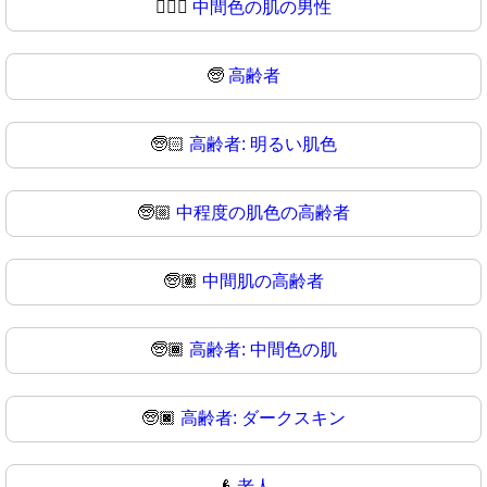
👱🏿‍♂
中間色の肌の男性
🧓
高齢者
🧓🏻
高齢者: 明るい肌色
🧓🏼
中程度の肌色の高齢者
🧓🏽
中間肌の高齢者
🧓🏾
高齢者: 中間色の肌
🧓🏿
高齢者: ダークスキン
👴
老人