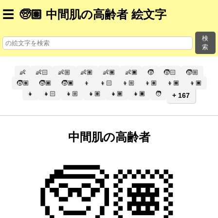
☰
🧓🏽 中間肌の高齢者 絵文字
検
索
👶
👶🏻
👶🏼
👶🏽
👶🏾
👶🏿
🧒
🧒🏻
🧒🏼
🧒🏽
🧒🏾
🧒🏿
👦
👦🏻
👦🏼
👦🏽
👦🏾
👦🏿
👧
👧🏻
👧🏼
👧🏽
👧🏾
👧🏿
🧑
+ 167
中間肌の高齢者
🧓🏽