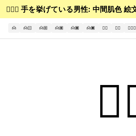
💁🏼‍♂ 手を挙げている男性: 中間肌色 絵
🙍
🙍🏻
🙍🏼
🙍🏽
🙍🏾
🙍🏿
🙍‍♂️
🙍‍♂
🙍🏻‍♂️
💁