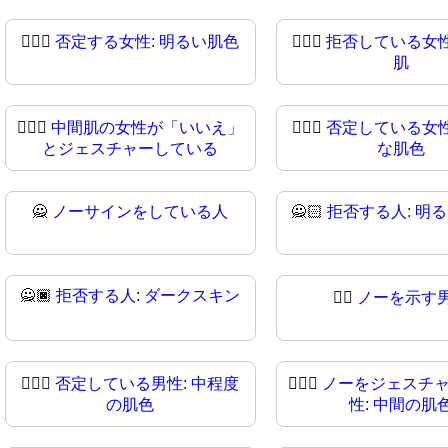
🙎🏻‍♀️
否定する女性: 明るい肌色
🙎🏻‍♀
拒否している女性
肌
🙎🏽‍♀
中間肌の女性が「いいえ」
🙎🏾‍♀️
否定している女性
とジェスチャーしている
な肌色
🙅
ノーサインをしている人
🙅🏻
拒否する人: 明
🙅🏿
拒否する人: ダークスキン
🙅‍♂️
ノーを示す
🙅🏼‍♂️
否定している男性: 中程度
🙅🏼‍♂
ノーをジェスチ
の肌色
性: 中間の肌