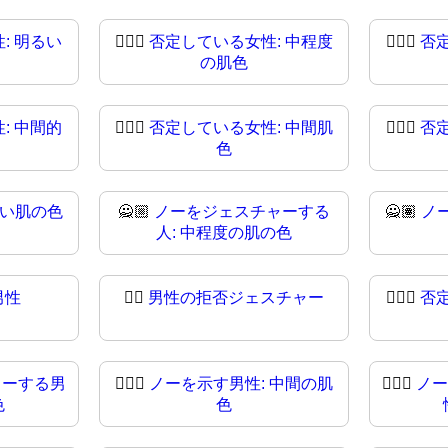
: 明るい
🙎🏼‍♀️
否定している女性: 中程度
🙎🏼‍♀
否
の肌色
: 中間的
🙎🏾‍♀
否定している女性: 中間肌
🙎🏿‍♀️
否
色
るい肌の色
🙅🏼
ノーをジェスチャーする
🙅🏽
ノ
人: 中程度の肌の色
男性
🙅‍♂
男性の拒否ジェスチャー
🙅🏻‍♂️
否
ャーする男
🙅🏽‍♂️
ノーを示す男性: 中間の肌
🙅🏽‍♂
ノー
色
色