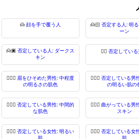
🙍
顔を手で覆う人
🙍🏻
否定する人: 明
ーン
🙍🏿
否定している人: ダークス
🙍‍♂️
否定している
キン
🙍🏼‍♂️
眉をひそめた男性: 中程度
🙍🏼‍♂
否定している男性
の明るさの肌色
の明るい肌の
🙍🏾‍♂
否定している男性: 中間的
🙍🏿‍♂️
曲がっている男性
な肌色
スキン
🙍🏻‍♀️
否定している女性: 明るい
🙍🏻‍♀
否定している女性
肌
肌