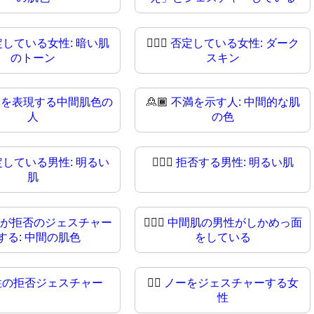
定している女性: 暗い肌
🙍🏿‍♀
否定している女性: ダーク
のトーン
スキン
満を表現する中間肌色の
🙎🏾
不満を示す人: 中間的な肌
人
の色
定している男性: 明るい
🙎🏻‍♂
拒否する男性: 明るい肌
肌
が拒否のジェスチャー
🙎🏾‍♂️
中間肌の男性がしかめっ面
する: 中間の肌色
をしている
性の拒否ジェスチャー
🙎‍♀
ノーをジェスチャーする女
性