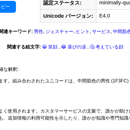
minimally-qua
認定ステータス:
コピー
E4.0
Unicode バージョン:
関連キーワード:
男性
,
ジェスチャー
,
ヒント
,
サービス
,
中間肌
関連する絵文字:
😀 笑顔
,
😂 喜びの涙
,
🤔 考えている顔
つ正確な解釈:
組み合わされたユニコードは、中間肌色の男性 (1F3FC) が
よく使用されます。カスタマーサービスの文脈で、誰かが助け
も、追加情報の利用可能性を示したり、誰かが知識や専門知識