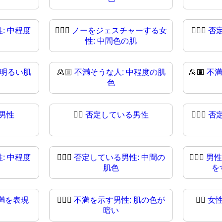
: 中程度
🙍🏾‍♀
ノーをジェスチャーする女
🙍🏿‍♀️
否
性: 中間色の肌
 明るい肌
🙎🏼
不満そうな人: 中程度の肌
🙎🏽
不
色
男性
🙎‍♂
否定している男性
🙎🏻‍♂️
否
: 中程度
🙎🏽‍♂️
否定している男性: 中間の
🙎🏽‍♂
男性
肌色
を
満を表現
🙎🏿‍♂
不満を示す男性: 肌の色が
🙎‍♀️
女
暗い