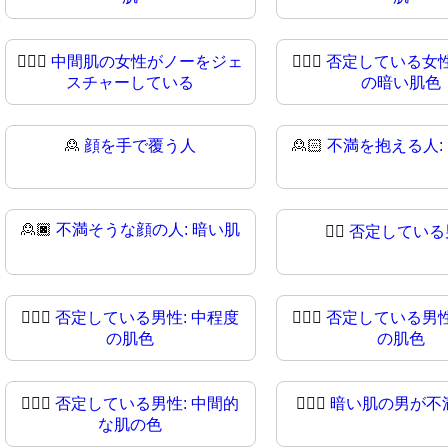
🙍🏽‍♀
中間肌の女性がノーをジェ
🙍🏾‍♀️
否定している女性
スチャーしている
の暗い肌色
🙎
顔を手で覆う人
🙎🏻
不満を抱える人:
🙎🏿
不満そうな顔の人: 暗い肌
🙎‍♂️
否定している
🙎🏼‍♂️
否定している男性: 中程度
🙎🏼‍♂
否定している男性
の肌色
の肌色
🙎🏾‍♂
否定している男性: 中間的
🙎🏿‍♂️
暗い肌の男が不
な肌の色