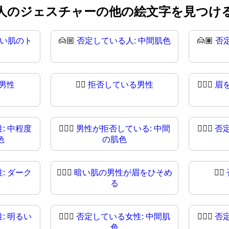
人のジェスチャーの他の絵文字を見つけ
るい肌のト
🙍🏼
否定している人: 中間肌色
🙍🏽
否
男性
🙍‍♂
拒否している男性
🙍🏻‍♂️
眉
: 中程度
🙍🏽‍♂️
男性が拒否している: 中間
🙍🏽‍♂
否
色
の肌色
: ダーク
🙍🏿‍♂
暗い肌の男性が眉をひそめ
🙍‍♀️
る
: 明るい
🙍🏼‍♀️
否定している女性: 中間肌
🙍🏼‍♀
否
色