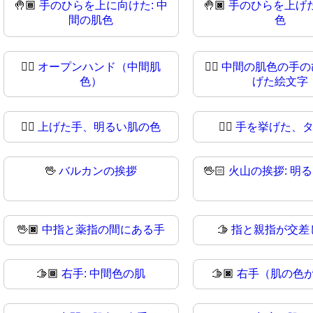
🤚🏾
手のひらを上に向けた: 中
🤚🏿
手のひらを上げた
間の肌色
色
🖐🏼
オープンハンド（中間肌
🖐🏽
中間の肌色の手の
色）
げた絵文字
✋🏻
上げた手、明るい肌の色
✋🏼
手を挙げた、タ
🖖
バルカンの挨拶
🖖🏻
火山の挨拶: 明
🖖🏿
中指と薬指の間にある手
🫱
指と親指が交差
🫱🏾
右手: 中間色の肌
🫱🏿
右手（肌の色