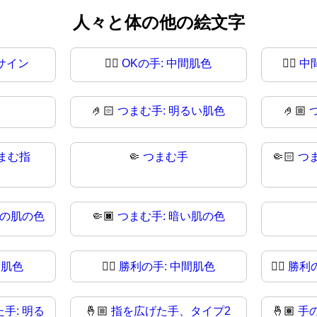
人々と体の他の絵文字
サイン
👌🏼
OKの手: 中間肌色
👌🏽
中
🤌🏻
つまむ手: 明るい肌色
🤌🏼
まむ指
🤏
つまむ手
🤏🏻
つ
度の肌の色
🤏🏿
つまむ手: 暗い肌の色
間肌色
✌🏽
勝利の手: 中間肌色
✌🏾
勝利
手: 明る
🤞🏼
指を広げた手、タイプ2
🤞🏽
手