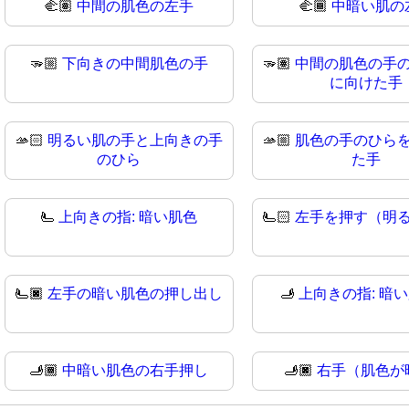
🫲🏽
中間の肌色の左手
🫲🏾
中暗い肌の
🫳🏼
下向きの中間肌色の手
🫳🏽
中間の肌色の手
に向けた手
🫴🏻
明るい肌の手と上向きの手
🫴🏼
肌色の手のひら
のひら
た手
🫷
上向きの指: 暗い肌色
🫷🏻
左手を押す（明
🫷🏿
左手の暗い肌色の押し出し
🫸
上向きの指: 暗
🫸🏾
中暗い肌色の右手押し
🫸🏿
右手（肌色が