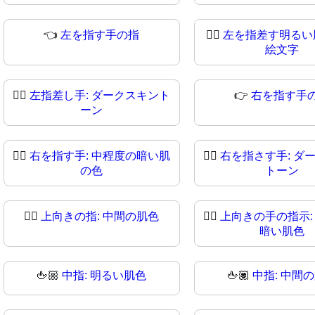
👈
左を指す手の指
👈🏻
左を指差す明るい
絵文字
👈🏿
左指差し手: ダークスキント
👉
右を指す手
ーン
👉🏾
右を指す手: 中程度の暗い肌
👉🏿
右を指さす手: ダ
の色
トーン
👆🏽
上向きの指: 中間の肌色
👆🏾
上向きの手の指示:
暗い肌色
🖕🏼
中指: 明るい肌色
🖕🏽
中指: 中間