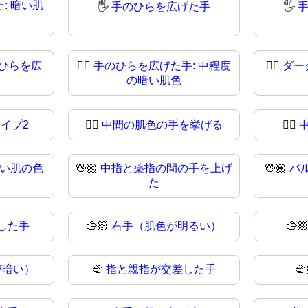
: 暗い肌
🖐️
手のひらを広げた手
🖐
ひらを広
🖐🏾
手のひらを広げた手: 中程度
🖐🏿
ダー
の暗い肌色
イプ2
✋🏽
中間の肌色の手を挙げる
✋🏾
るい肌の色
🖖🏼
中指と薬指の間の手を上げ
🖖🏽
バ
た
した手
🫱🏻
右手（肌色が明るい）
🫱
が暗い）
🫲
指と親指が交差した手
🫲