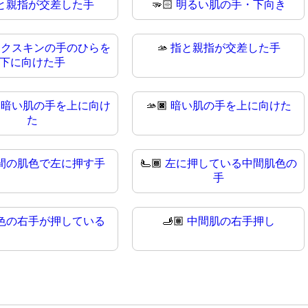
と親指が交差した手
🫳🏻
明るい肌の手・下向き
ークスキンの手のひらを
🫴
指と親指が交差した手
下に向けた手
間暗い肌の手を上に向け
🫴🏿
暗い肌の手を上に向けた
た
間の肌色で左に押す手
🫷🏾
左に押している中間肌色の
手
色の右手が押している
🫸🏽
中間肌の右手押し