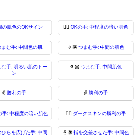
間の肌色のOKサイン
👌🏾
OKの手: 中程度の暗い肌色
つまむ手: 中間色の肌
🤌🏽
つまむ手: 中間の肌色
まむ手: 明るい肌のトー
🤏🏼
つまむ手: 中間肌色
ン
✌️
勝利の手
✌
勝利の手
の手: 中程度の暗い肌色
✌🏿
ダークスキンの勝利の手
のひらを広げた手: 中間
🤞🏾
指を交差させた手: 中間色