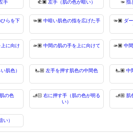
左手
🫲🏿
左手（肌の色が暗い）
🫳
指
のひらを下
🫳🏾
中暗い肌色の指を広げた手
🫳🏿
ダ
を上に向け
🫴🏽
中間の肌の手を上に向けて
🫴🏾
中
るい肌色）
🫷🏼
左手を押す肌色の中間色
🫷🏽
中
い肌の色
🫸🏻
右に押す手（肌の色が明る
🫸🏼
肌
い）
暗い）