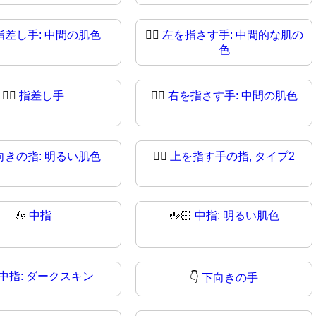
指差し手: 中間の肌色
👈🏾
左を指さす手: 中間的な肌の
色
👉🏼
指差し手
👉🏽
右を指さす手: 中間の肌色
向きの指: 明るい肌色
👆🏼
上を指す手の指, タイプ2
🖕
中指
🖕🏻
中指: 明るい肌色
中指: ダークスキン
👇
下向きの手