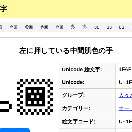
文字
🏻
🤚🏼
🤚🏽
🤚🏾
🤚🏿
🖐️
🖐
🖐🏻
🖐🏼
🖐🏽
左に押している中間肌色の手
1FAF
Unicode 絵文字:
🏾
Unicode:
U+1F
グループ:
人々
カテゴリー:
オー
U+1F
絵文字コード: