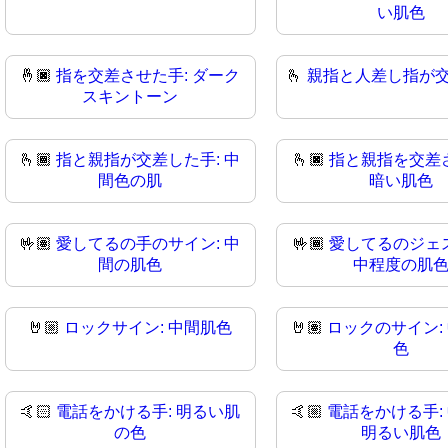
い肌色
🤞🏿
指を交差させた手: ダーク
🫰
親指と人差し指が
スキントーン
🫰🏾
指と親指が交差した手: 中
🫰🏿
指と親指を交差
間色の肌
暗い肌色
🤟🏽
愛してるの手のサイン: 中
🤟🏾
愛してるのジェ
間の肌色
中程度の肌
🤘🏼
ロックサイン: 中間肌色
🤘🏽
ロックのサイン:
色
🤙🏻
電話をかける手: 明るい肌
🤙🏼
電話をかける手:
の色
明るい肌色