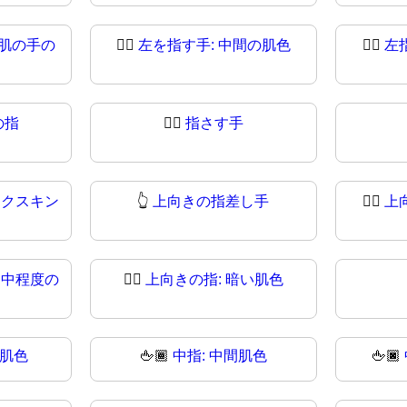
肌の手の
👈🏼
左を指す手: 中間の肌色
👈🏽
左
の指
👉🏻
指さす手
ークスキン
👆
上向きの指差し手
👆🏻
上
 中程度の
👆🏿
上向きの指: 暗い肌色
の肌色
🖕🏾
中指: 中間肌色
🖕🏿