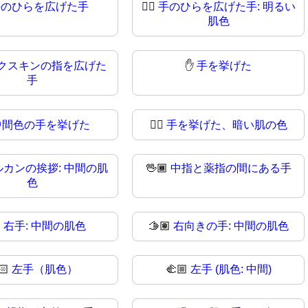
手のひらを広げた手
🖐🏻
手のひらを広げた手: 明るい
肌色
クスキンの指を広げた
✋
手を挙げた
手
中間色の手を挙げた
✋🏿
手を挙げた、暗い肌の色
ルカンの挨拶: 中間の肌
🖖🏾
中指と薬指の間にある手
色

右手: 中間の肌色
🫱🏽
右向きの手: 中間の肌色
🏻
左手（肌色）
🫲🏼
左手 (肌色: 中間)