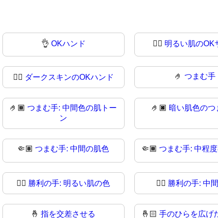
👌
OKハンド
👌🏻
明るい肌のOK
🤌
つまむ手
👌🏿
ダークスキンのOKハンド
🤌🏾
つまむ手: 中間色の肌トー
🤌🏿
暗い肌色のつ
ン
🤏🏽
つまむ手: 中間の肌色
🤏🏾
つまむ手: 中程
✌🏻
勝利の手: 明るい肌の色
✌🏼
勝利の手: 中
🤞
指を交差させる
🤞🏻
手のひらを広げた