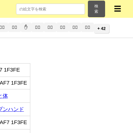
検
☰
索
🖐🏾
🖐🏿
✋
✋🏻
✋🏼
✋🏽
✋🏾
✋🏿
+ 42
7 1F3FE
AF7 1F3FE
と体
プンハンド
AF7 1F3FE