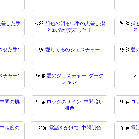
交差した手
🫰🏻
肌色の明るい手の人差し指
🫰🏼
指
と親指が交差した手
程
させた手:
🤟
愛してるのジェスチャー
🤟🏻
愛
スチャー:
🤟🏿
愛のジェスチャー: ダーク

色
スキン
 中間の肌
🤘🏾
ロックのサイン: 中間暗い
🤘🏿
ロ
肌色
 中程度の
🤙🏽
電話をかけて: 中間肌色
🤙🏾
電