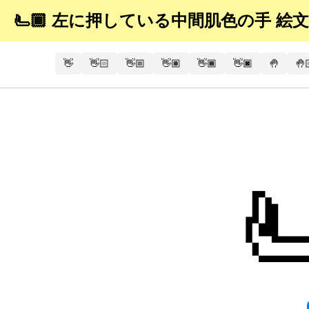
🫷🏾 左に押している中間肌色の手 絵
👋
👋🏻
👋🏼
👋🏽
👋🏾
👋🏿
🤚
🤚
