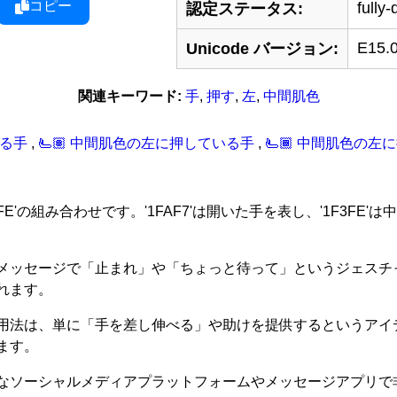
コピー
fully-
認定ステータス:
E15.
Unicode バージョン:
関連キーワード:
手
,
押す
,
左
,
中間肌色
いる手
,
🫷‍🏽 中間肌色の左に押している手
,
🫷‍🏾 中間肌色の
1F3FE'の組み合わせです。'1FAF7'は開いた手を表し、'1F
メッセージで「止まれ」や「ちょっと待って」というジェスチ
れます。
用法は、単に「手を差し伸べる」や助けを提供するというアイ
ます。
なソーシャルメディアプラットフォームやメッセージアプリで