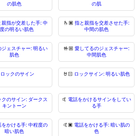
の肌色
の肌
と親指が交差した手: 中
🫰🏽
指と親指を交差させた手:
度の明るい肌色
中間の肌色
のジェスチャー: 明るい
🤟🏼
愛してるのジェスチャー:
肌色
中間肌色

ロックのサイン
🤘🏻
ロックサイン: 明るい肌色
ックのサイン: ダークス
🤙
電話をかけるサインをしてい
キントーン
る手
話をかける手: 中程度の
🤙🏿
電話をかける手: 暗い肌の
暗い肌色
色