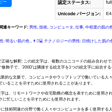
ピー
ful
認定ステータス:
E4
Unicode バージョン:
関連キーワード:
男性
,
技術
,
コンピュータ
,
仕事
,
中程度の肌の
ーの男性: 明るい肌の色
,
👨‍🏾‍‍‍💻 テクノロジーの男性: 日焼けした肌
'を持つ絵文字の厳密で正確な解釈: この絵文字は、複数のユニコードの
を示す修飾子で、'200D'は隣接する絵文字を1つの絵文字に結合す
に職業的な文脈で、コンピュータやラップトップで働いている人
ていることを示すために使用されることがあります。
絵文字は、リモートワークや在宅勤務の概念を表すために使用さ
クに忙しいことを示すためにも使用されます。
、特に技術関連の分野で働く人々やコンピュータを多く使用する