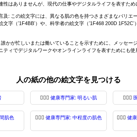
連性はありませんが、現代の仕事やデジタルライフを表すため
言及: この絵文字には、異なる肌の色を持つさまざまなバリエ
4BB'）や、科学者の絵文字（'1F468 200D 1F52C'）や
は、誰かが忙しいまたは働いていることを示すために、メッセー
ニティでデジタルワークやオンラインライフを表すためにも使
人の紙の他の絵文字を見つける
者
🧑🏻‍⚕️
健康専門家: 明るい肌
🧑🏻‍⚕
中間肌色
🧑🏽‍⚕
健康専門家: 中程度の肌色
🧑🏾‍⚕️
健康