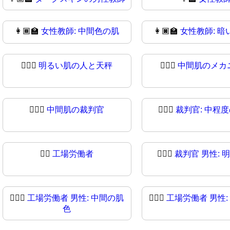
👩🏾‍🏫
女性教師: 中間色の肌
👩🏿‍🏫
女性教師: 暗
🧑🏻‍⚖
明るい肌の人と天秤
🧑🏼‍⚖️
中間肌のメカ
🧑🏾‍⚖️
中間肌の裁判官
🧑🏾‍⚖
裁判官: 中程
👨‍⚖
工場労働者
👨🏻‍⚖️
裁判官 男性: 
👨🏽‍⚖️
工場労働者 男性: 中間の肌
👨🏽‍⚖
工場労働者 男性:
色