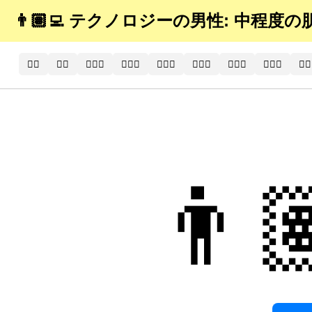
👨🏽‍💻 テクノロジーの男性: 中程度
🧑‍⚕️
🧑‍⚕
🧑🏻‍⚕️
🧑🏻‍⚕
🧑🏼‍⚕️
🧑🏼‍⚕
🧑🏽‍⚕️
🧑🏽‍⚕
🧑🏾
👨