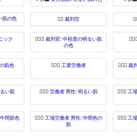
い肌の色
🧑‍⚖️
裁判官
🧑
ニック
🧑🏼‍⚖
裁判官: 中程度の明るい肌
🧑🏽‍
の色
度の肌色
🧑🏿‍⚖️
工業労働者
🧑🏿‍⚖
裁
明るい肌
👨🏻‍⚖
労働者 男性: 明るい肌
👨🏼‍⚖️
工場
 中間肌色
👨🏾‍⚖️
工場労働者 男性: 中間色の
👨🏾‍⚖
工場
肌