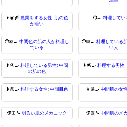
👩🏿‍🌾
農業をする女性: 肌の色
🧑‍🍳
料理してい
が暗い
🧑🏾‍🍳
中間色の肌の人が料理し
🧑🏿‍🍳
料理している
ている
い人
👨🏽‍🍳
料理している男性: 中間
👨🏾‍🍳
料理する男性:
の肌の色
👩🏼‍🍳
料理する女性: 中間肌色
👩🏽‍🍳
中間肌の女
🧑🏻‍🔧
明るい肌のメカニック
🧑🏼‍🔧
中間肌のメ