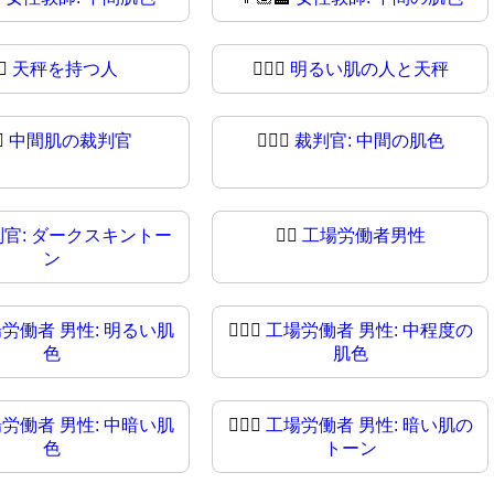
‍⚖
天秤を持つ人
🧑🏻‍⚖️
明るい肌の人と天秤
⚖️
中間肌の裁判官
🧑🏽‍⚖
裁判官: 中間の肌色
判官: ダークスキントー
👨‍⚖️
工場労働者男性
ン
労働者 男性: 明るい肌
👨🏼‍⚖
工場労働者 男性: 中程度の
色
肌色
労働者 男性: 中暗い肌
👨🏿‍⚖️
工場労働者 男性: 暗い肌の
色
トーン