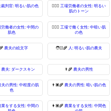
性裁判官: 明るい肌の色
👩🏻‍⚖
工場労働者の女性: 明るい
肌のトーン
場労働者の女性: 中間の
👩🏾‍⚖️
工場で働く女性: 中暗い肌
肌色
の色
‍🌾
農夫の絵文字
🧑🏻‍🌾
人: 明るい肌の農夫

農夫: ダークスキン
👨‍🌾
農夫の男性
農夫の男性: 中程度の肌
👨🏿‍🌾
農夫の男性: 暗い肌の色
色
農業をする女性: 中間の
👩🏾‍🌾
農業をする女性: 中間色
肌色
の肌