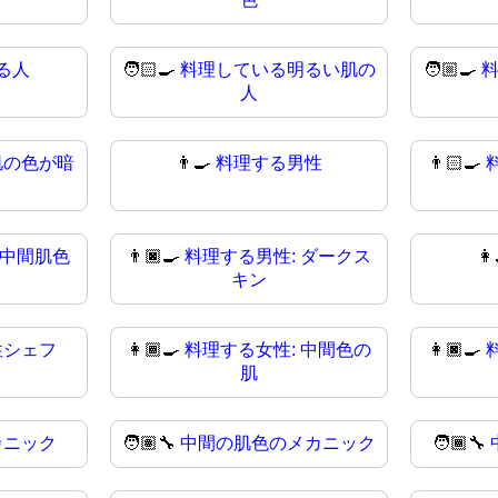
る人
🧑🏻‍🍳
料理している明るい肌の
🧑🏼‍🍳
人
肌の色が暗
👨‍🍳
料理する男性
👨🏻‍🍳
 中間肌色
👨🏿‍🍳
料理する男性: ダークス
👩
キン
性シェフ
👩🏾‍🍳
料理する女性: 中間色の
👩🏿‍🍳
肌
カニック
🧑🏽‍🔧
中間の肌色のメカニック
🧑🏾‍🔧