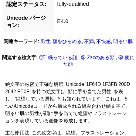
fully-qualified
認定ステータス:
Unicode バージ
E4.0
ョン:
関連キーワード:
男性
,
額をひそめる
,
不満
,
不快感
,
明るい肌
関連する絵文字:
😴 眠っている顔
,
😫 Zzzのある顔
,
😩 疲れ
た顔
絵文字の厳密で正確な解釈: Unicode '1F64D 1F3FB 200D
2642 FE0F' を持つ絵文字は '顔に手を当てた男性' を表
し、'絶望している男性' とも知られています。これは、5
つのUnicodeコードから構成される組み合わせ絵文字で、
明るい肌の男性が顔に手を当てて絶望やフラストレーシ
ョンを表現している画像を形成します。
主な使用法: この絵文字は、絶望、フラストレーション、