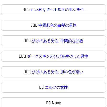
🧔🏽‍♂
白い杖を持つ中程度の肌の男性
🧔🏾‍♂️
中間肌色の白髪の男性
🧔🏾‍♂
ひげのある男性: 中間的な肌色
🧔🏿‍♂️
ダークスキンのひげを生やした男性
🧔🏿‍♂
ひげのある男性: 肌の色が暗い
🧔‍♀️
エルフの女性
🧔‍♀
None