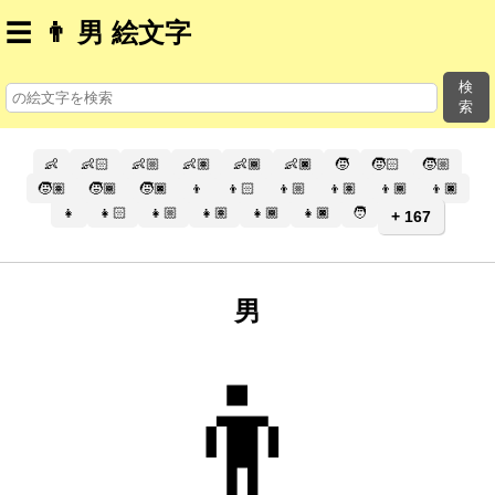
☰
👨 男 絵文字
検
索
👶
👶🏻
👶🏼
👶🏽
👶🏾
👶🏿
🧒
🧒🏻
🧒🏼
🧒🏽
🧒🏾
🧒🏿
👦
👦🏻
👦🏼
👦🏽
👦🏾
👦🏿
👧
👧🏻
👧🏼
👧🏽
👧🏾
👧🏿
🧑
+ 167
男
👨