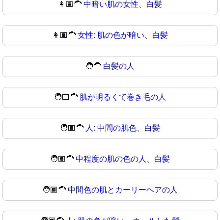
👩🏾‍🦱
中暗い肌の女性、白髪
👩🏿‍🦱
女性: 肌の色が暗い、白髪
🧑‍🦱
白髪の人
🧑🏻‍🦱
肌が明るくて巻き毛の人
🧑🏼‍🦱
人: 中間の肌色、白髪
🧑🏽‍🦱
中程度の肌の色の人、白髪
🧑🏾‍🦱
中間色の肌とカーリーヘアの人