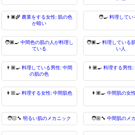
👩🏿‍🌾
農業をする女性: 肌の色
🧑‍🍳
料理してい
が暗い
🧑🏾‍🍳
中間色の肌の人が料理し
🧑🏿‍🍳
料理している
ている
い人
👨🏽‍🍳
料理している男性: 中間
👨🏾‍🍳
料理する男性:
の肌の色
👩🏼‍🍳
料理する女性: 中間肌色
👩🏽‍🍳
中間肌の女
🧑🏻‍🔧
明るい肌のメカニック
🧑🏼‍🔧
中間肌のメ