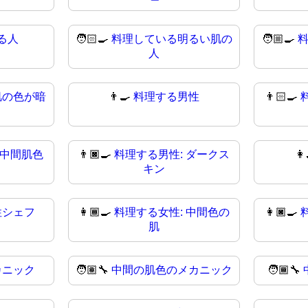
る人
🧑🏻‍🍳
料理している明るい肌の
🧑🏼‍🍳
人
肌の色が暗
👨‍🍳
料理する男性
👨🏻‍🍳
 中間肌色
👨🏿‍🍳
料理する男性: ダークス
👩
キン
性シェフ
👩🏾‍🍳
料理する女性: 中間色の
👩🏿‍🍳
肌
カニック
🧑🏽‍🔧
中間の肌色のメカニック
🧑🏾‍🔧