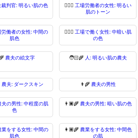
性裁判官: 明るい肌の色
👩🏻‍⚖
工場労働者の女性: 明るい
肌のトーン
場労働者の女性: 中間の
👩🏾‍⚖️
工場で働く女性: 中暗い肌
肌色
の色
‍🌾
農夫の絵文字
🧑🏻‍🌾
人: 明るい肌の農夫

農夫: ダークスキン
👨‍🌾
農夫の男性
農夫の男性: 中程度の肌
👨🏿‍🌾
農夫の男性: 暗い肌の色
色
農業をする女性: 中間の
👩🏾‍🌾
農業をする女性: 中間色
肌色
の肌