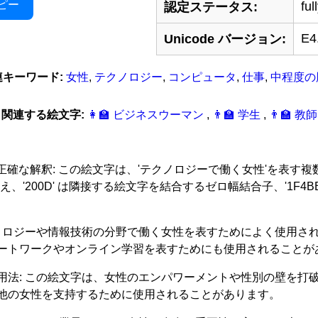
ピー
ful
認定ステータス:
E4
Unicode バージョン:
連キーワード:
女性
,
テクノロジー
,
コンピュータ
,
仕事
,
中程度の
関連する絵文字:
👩‍🏫 ビジネスウーマン
,
👨‍🏫 学生
,
👨‍🏫 教師
文字の厳密かつ正確な解釈: この絵文字は、'テクノロジーで働く女性'を表す複
与え、'200D' は隣接する絵文字を結合するゼロ幅結合子、'1F
クノロジーや情報技術の分野で働く女性を表すためによく使用さ
ートワークやオンライン学習を表すためにも使用されることが
用法: この絵文字は、女性のエンパワーメントや性別の壁を打
他の女性を支持するために使用されることがあります。