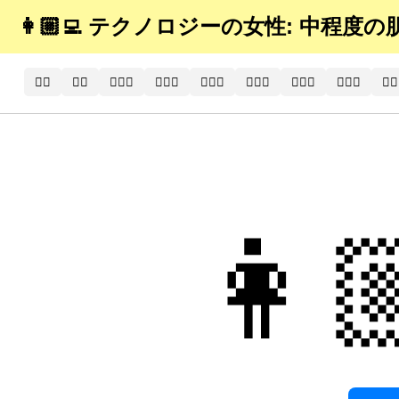
👩🏼‍💻 テクノロジーの女性: 中程度
🧑‍⚕️
🧑‍⚕
🧑🏻‍⚕️
🧑🏻‍⚕
🧑🏼‍⚕️
🧑🏼‍⚕
🧑🏽‍⚕️
🧑🏽‍⚕
🧑🏾
👩