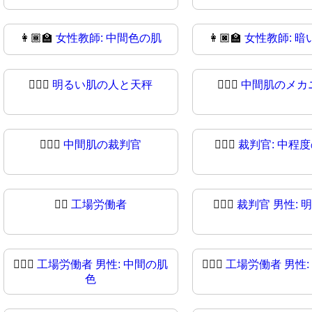
👩🏾‍🏫
女性教師: 中間色の肌
👩🏿‍🏫
女性教師: 暗
🧑🏻‍⚖
明るい肌の人と天秤
🧑🏼‍⚖️
中間肌のメカ
🧑🏾‍⚖️
中間肌の裁判官
🧑🏾‍⚖
裁判官: 中程
👨‍⚖
工場労働者
👨🏻‍⚖️
裁判官 男性: 
👨🏽‍⚖️
工場労働者 男性: 中間の肌
👨🏽‍⚖
工場労働者 男性:
色