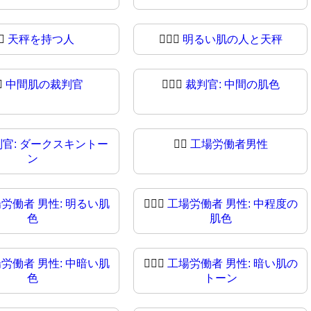
‍⚖
天秤を持つ人
🧑🏻‍⚖️
明るい肌の人と天秤
⚖️
中間肌の裁判官
🧑🏽‍⚖
裁判官: 中間の肌色
判官: ダークスキントー
👨‍⚖️
工場労働者男性
ン
労働者 男性: 明るい肌
👨🏼‍⚖
工場労働者 男性: 中程度の
色
肌色
労働者 男性: 中暗い肌
👨🏿‍⚖️
工場労働者 男性: 暗い肌の
色
トーン