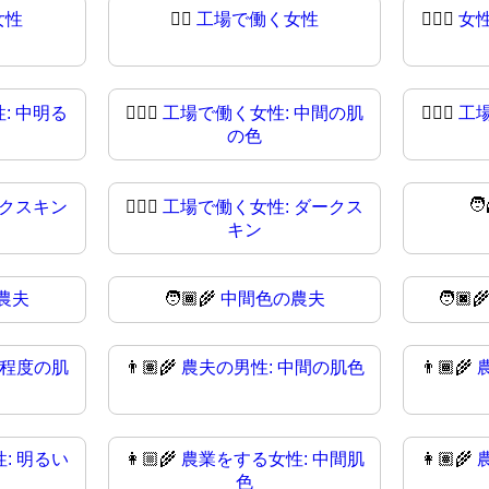
女性
👩‍⚖
工場で働く女性
👩🏻‍⚖️
女
: 中明る
👩🏽‍⚖️
工場で働く女性: 中間の肌
👩🏽‍⚖
工
の色
🧑
ークスキン
👩🏿‍⚖
工場で働く女性: ダークス
キン
農夫
🧑🏾‍🌾
中間色の農夫
🧑🏿‍
中程度の肌
👨🏽‍🌾
農夫の男性: 中間の肌色
👨🏾‍🌾
: 明るい
👩🏼‍🌾
農業をする女性: 中間肌
👩🏽‍🌾
色