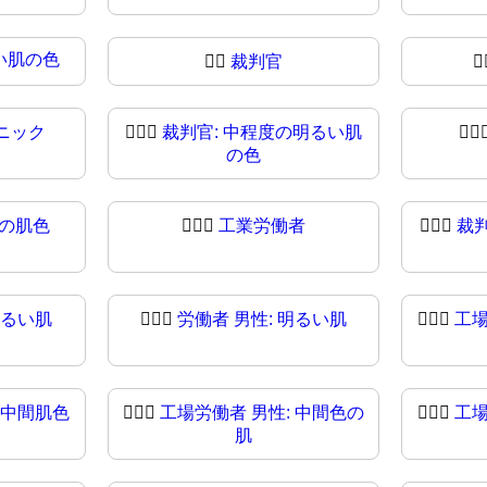
い肌の色
🧑‍⚖️
裁判官
🧑
ニック
🧑🏼‍⚖
裁判官: 中程度の明るい肌
🧑🏽‍
の色
度の肌色
🧑🏿‍⚖️
工業労働者
🧑🏿‍⚖
裁
明るい肌
👨🏻‍⚖
労働者 男性: 明るい肌
👨🏼‍⚖️
工場
 中間肌色
👨🏾‍⚖️
工場労働者 男性: 中間色の
👨🏾‍⚖
工場
肌