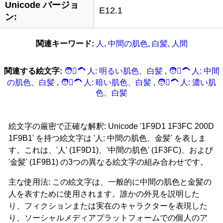
Unicode バージョ
E12.1
ン:
関連キーワード:
人
,
中間の肌色
,
白髪
,
人間
関連する絵文字:
🧑‍🏻‍‍‍🦱 人: 明るい肌色、白髪
,
🧑‍🏽‍‍‍🦱 人: 中間
の肌色、白髪
,
🧑‍🏾‍‍‍🦱 人: 暗い肌色、白髪
,
🧑‍🏿‍‍‍🦱 人: 濃い肌
色、白髪
絵文字の厳密で正確な解釈: Unicode '1F9D1 1F3FC 200D
1F9B1' を持つ絵文字は '人: 中間の肌色、金髪' を表しま
す。これは、'人' (1F9D1)、'中間の肌色' (1F3FC)、および
'金髪' (1F9B1) の3つの異なる絵文字の組み合わせです。
主な使用法: この絵文字は、一般的に中間の肌色と金髪の
人を表すために使用されます。誰かの外見を説明した
り、フィクションまたは実在のキャラクターを表現した
り、ソーシャルメディアプラットフォームでの個人のア