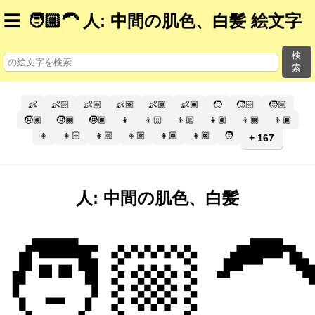
☰
🧑🏼‍🦱 人: 中間の肌色、白髪 絵文字
検
索
👶
👶🏻
👶🏼
👶🏽
👶🏾
👶🏿
🧒
🧒🏻
🧒🏼
🧒🏽
🧒🏾
🧒🏿
👦
👦🏻
👦🏼
👦🏽
👦🏾
👦🏿
👧
👧🏻
👧🏼
👧🏽
👧🏾
👧🏿
🧑
+ 167
人: 中間の肌色、白髪
🧑🏼‍