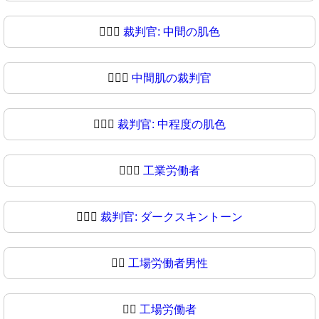
🧑🏽‍⚖
裁判官: 中間の肌色
🧑🏾‍⚖️
中間肌の裁判官
🧑🏾‍⚖
裁判官: 中程度の肌色
🧑🏿‍⚖️
工業労働者
🧑🏿‍⚖
裁判官: ダークスキントーン
👨‍⚖️
工場労働者男性
👨‍⚖
工場労働者