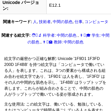
Unicode バージョ
E12.1
ン:
関連キーワード:
人
,
技術者
,
中間の肌色
,
仕事
,
コンピュータ
関連する絵文字:
🧑‍🏽‍‍‍🔬 科学者: 中間の肌色
,
👨‍🏽‍‍‍🎓 学生: 中間
の肌色
,
👨‍🏽‍‍‍🏫 教師: 中間の肌色
絵文字の厳密かつ正確な解釈: Unicode '1F9D1 1F3FD
200D 1F4BB' を持つ絵文字は「コンピュータで働いてい
る人」を表します。これは、3つの要素から構成される組
み合わせ絵文字であり、'1F9D1' は人を表し、'1F3FD' は
その人の中間的な肌色を示し、'1F4BB' はラップトップを
表します。これらが組み合わさることで、中間の肌色の
人がラップトップで働いている姿が形成されます。
主な使用法: この絵文字は、働いている、勉強している、
またはコンピュータで時間を過ごしている人々を表すた