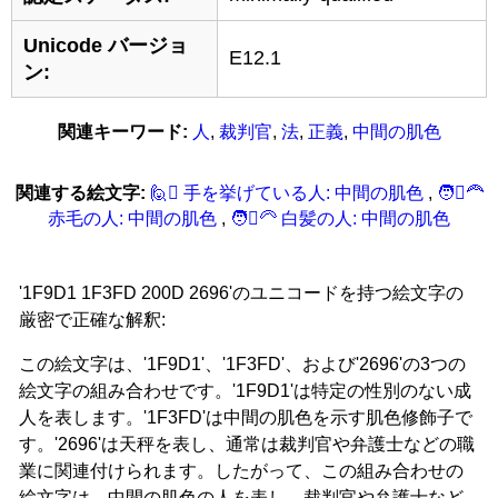
Unicode バージョ
E12.1
ン:
関連キーワード:
人
,
裁判官
,
法
,
正義
,
中間の肌色
関連する絵文字:
🙋‍🏽 手を挙げている人: 中間の肌色
,
🧑‍🏽‍‍‍🦰
赤毛の人: 中間の肌色
,
🧑‍🏽‍‍‍🦳 白髪の人: 中間の肌色
'1F9D1 1F3FD 200D 2696'のユニコードを持つ絵文字の
厳密で正確な解釈:
この絵文字は、'1F9D1'、'1F3FD'、および'2696'の3つの
絵文字の組み合わせです。'1F9D1'は特定の性別のない成
人を表します。'1F3FD'は中間の肌色を示す肌色修飾子で
す。'2696'は天秤を表し、通常は裁判官や弁護士などの職
業に関連付けられます。したがって、この組み合わせの
絵文字は、中間の肌色の人を表し、裁判官や弁護士など