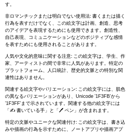
す。
非ロマンチックまたは明白でない使用法: 書くまたは描く
行為を表すだけでなく、この絵文字は計画、創造、思考
のアイデアを表現するためにも使用できます。創造性、
自己表現、コミュニケーションなどのポジティブな感情
を表すためにも使用されることがあります。
人気や文化的意味に関する注意: この絵文字は、学生、作
家、アーティストの間で非常に人気があります。特定の
プラットフォーム、人口統計、歴史的文脈との特別な関
連性はありません。
関連する絵文字やバリエーション: この絵文字には、肌色
の異なるバリエーションがあり、Unicode '1F3FB'から
'1F3FF'まで示されています。関連する他の絵文字には
「✍️ 書いている手」と「🖊️ ペン」が含まれます。
特定の文脈やユニークな関連付け: この絵文字は、書き込
みや描画の行為を示すために、ノートアプリや描画アプ