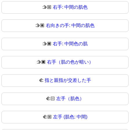
🫱🏼
右手: 中間の肌色
🫱🏽
右向きの手: 中間の肌色
🫱🏾
右手: 中間色の肌
🫱🏿
右手（肌の色が暗い）
🫲
指と親指が交差した手
🫲🏻
左手（肌色）
🫲🏼
左手 (肌色: 中間)