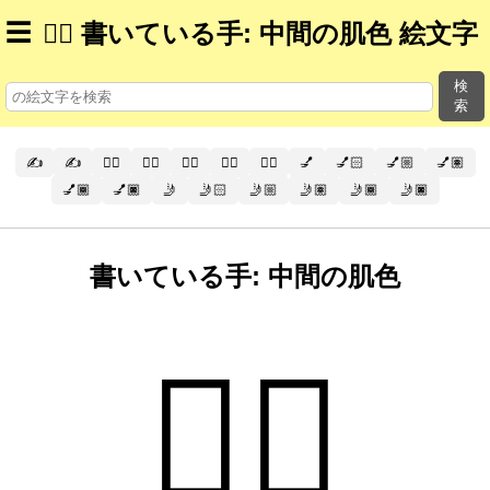
☰
✍🏽 書いている手: 中間の肌色 絵文字
検
索
✍️
✍
✍🏻
✍🏼
✍🏽
✍🏾
✍🏿
💅
💅🏻
💅🏼
💅🏽
💅🏾
💅🏿
🤳
🤳🏻
🤳🏼
🤳🏽
🤳🏾
🤳🏿
書いている手: 中間の肌色
✍🏽