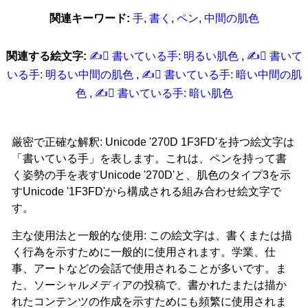
関連キーワード:
手
,
書く
,
ペン
,
中間の肌色
関連する絵文字:
✍‍🏻 書いている手: 明るい肌色
,
✍‍🏼 書いて
いる手: 明るい中間の肌色
,
✍‍🏾 書いている手: 暗い中間の肌
色
,
✍‍🏿 書いている手: 暗い肌色
厳密で正確な解釈: Unicode '270D 1F3FD'を持つ絵文字は
「書いている手」を表します。これは、ペンを持って書
く姿勢の手を表すUnicode '270D'と、肌色のタイプ3を示
すUnicode '1F3FD'から構成される組み合わせ絵文字で
す。
主な使用法と一般的な使用: この絵文字は、書くまたは描
く行為を示すために一般的に使用されます。学業、仕
事、アートなどの会話で使用されることが多いです。ま
た、ソーシャルメディアの投稿で、書かれたまたは描か
れたコンテンツの作成を示すためにも頻繁に使用されま