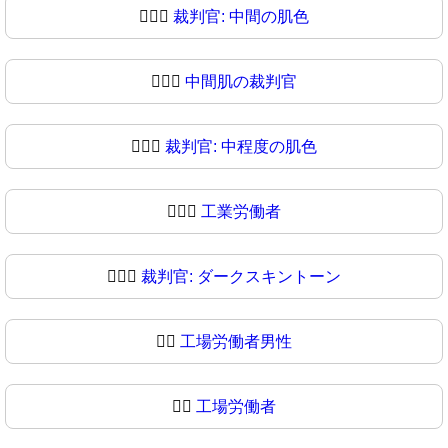
🧑🏽‍⚖
裁判官: 中間の肌色
🧑🏾‍⚖️
中間肌の裁判官
🧑🏾‍⚖
裁判官: 中程度の肌色
🧑🏿‍⚖️
工業労働者
🧑🏿‍⚖
裁判官: ダークスキントーン
👨‍⚖️
工場労働者男性
👨‍⚖
工場労働者