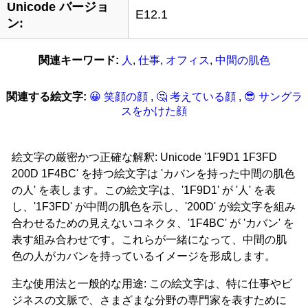
Unicode バージョ
E12.1
ン:
関連キーワード:
人
,
仕事
,
オフィス
,
中間の肌色
関連する絵文字:
😀 笑顔の顔
,
🤔 考えている顔
,
😎 サングラ
スをかけた顔
絵文字の厳密かつ正確な解釈: Unicode '1F9D1 1F3FD
200D 1F4BC' を持つ絵文字は 'カバンを持った中間の肌色
の人' を表します。この絵文字は、'1F9D1' が '人' を表
し、'1F3FD' が中間の肌色を示し、'200D' が絵文字を組み
合わせるための見えないコネクタ、'1F4BC' が 'カバン' を
表す組み合わせです。これらが一緒になって、中間の肌
色の人がカバンを持っているイメージを形成します。
主な使用法と一般的な用途: この絵文字は、特に仕事やビ
ジネスの文脈で、さまざまな分野の専門家を表すために