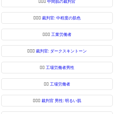
🧑🏾‍⚖️
中間肌の裁判官
🧑🏾‍⚖
裁判官: 中程度の肌色
🧑🏿‍⚖️
工業労働者
🧑🏿‍⚖
裁判官: ダークスキントーン
👨‍⚖️
工場労働者男性
👨‍⚖
工場労働者
👨🏻‍⚖️
裁判官 男性: 明るい肌