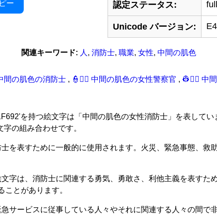
ピー
ful
認定ステータス:
E4
Unicode バージョン:
関連キーワード:
人
,
消防士
,
職業
,
女性
,
中間の肌色
‍‍‍🚒 中間の肌色の消防士
,
👮‍🏽‍‍‍♀‍️ 中間の肌色の女性警察官
,
👷‍🏽‍‍
 200D 1F692'を持つ絵文字は「中間の肌色の女性消防士」を表して
絵文字の組み合わせです。
消防士を表すために一般的に使用されます。火災、緊急事態、救
の絵文字は、消防士に関連する勇気、勇敢さ、利他主義を表すた
ることがあります。
、緊急サービスに従事している人々やそれに関連する人々の間で