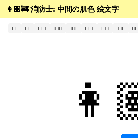
👩🏽‍🚒 消防士: 中間の肌色 絵文字
🧑‍⚕️
🧑‍⚕
🧑🏻‍⚕️
🧑🏻‍⚕
🧑🏼‍⚕️
🧑🏼‍⚕
🧑🏽‍⚕️
🧑🏽‍⚕
🧑🏾
👩