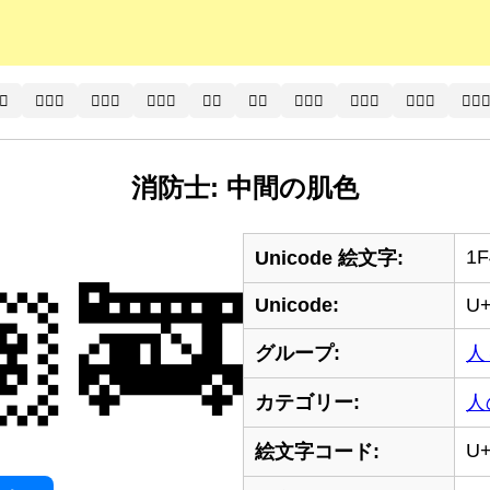
‍⚕️
🧑🏾‍⚕
🧑🏿‍⚕️
🧑🏿‍⚕
👨‍⚕️
👨‍⚕
👨🏻‍⚕️
👨🏻‍⚕
👨🏼‍⚕️
👨🏼‍
消防士: 中間の肌色
1F
Unicode 絵文字:
‍🚒
Unicode:
U+
グループ:
人
カテゴリー:
人
U+
絵文字コード: