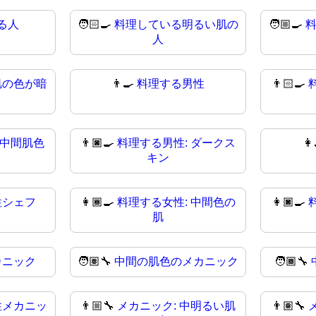
る人
🧑🏻‍🍳
料理している明るい肌の
🧑🏼‍🍳
人
肌の色が暗
👨‍🍳
料理する男性
👨🏻‍🍳
 中間肌色
👨🏿‍🍳
料理する男性: ダークス
👩
キン
性シェフ
👩🏾‍🍳
料理する女性: 中間色の
👩🏿‍🍳
肌
カニック
🧑🏽‍🔧
中間の肌色のメカニック
🧑🏾‍🔧
性メカニッ
👨🏼‍🔧
メカニック: 中明るい肌
👨🏽‍🔧