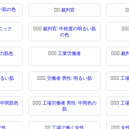
い肌の色
🧑‍⚖️
裁判官
🧑
ニック
🧑🏼‍⚖
裁判官: 中程度の明るい肌
🧑🏽‍
の色
度の肌色
🧑🏿‍⚖️
工業労働者
🧑🏿‍⚖
裁
明るい肌
👨🏻‍⚖
労働者 男性: 明るい肌
👨🏼‍⚖️
工場
 中間肌色
👨🏾‍⚖️
工場労働者 男性: 中間色の
👨🏾‍⚖
工場
肌
女性
👩‍⚖
工場で働く女性
👩🏻‍⚖️
女