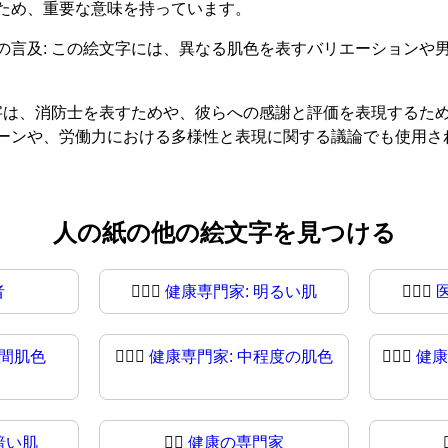
ため、重要な意味を持っています。
の言及: この絵文字には、異なる肌色を表すバリエーションや
文字は、消防士を表すためや、彼らへの感謝と評価を表現するた
ーンや、労働力における多様性と表現に関する議論でも使用さ
人の紙の他の絵文字を見つける
者
🧑🏻‍⚕️
健康専門家: 明るい肌
🧑🏻‍⚕
中間肌色
🧑🏽‍⚕
健康専門家: 中程度の肌色
🧑🏾‍⚕️
健康
暗い肌
👨‍⚕️
健康の専門家