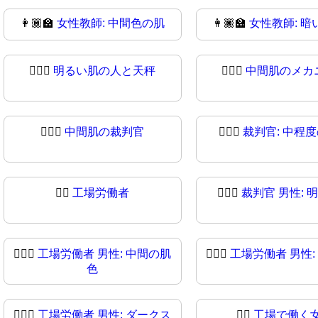
👩🏾‍🏫
女性教師: 中間色の肌
👩🏿‍🏫
女性教師: 暗
🧑🏻‍⚖
明るい肌の人と天秤
🧑🏼‍⚖️
中間肌のメカ
🧑🏾‍⚖️
中間肌の裁判官
🧑🏾‍⚖
裁判官: 中程
👨‍⚖
工場労働者
👨🏻‍⚖️
裁判官 男性: 
👨🏽‍⚖️
工場労働者 男性: 中間の肌
👨🏽‍⚖
工場労働者 男性:
色
👨🏿‍⚖
工場労働者 男性: ダークス
👩‍⚖️
工場で働く