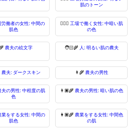
肌のトーン
場労働者の女性: 中間の
👩🏾‍⚖️
工場で働く女性: 中暗い肌
肌色
の色
‍🌾
農夫の絵文字
🧑🏻‍🌾
人: 明るい肌の農夫

農夫: ダークスキン
👨‍🌾
農夫の男性
農夫の男性: 中程度の肌
👨🏿‍🌾
農夫の男性: 暗い肌の色
色
農業をする女性: 中間の
👩🏾‍🌾
農業をする女性: 中間色
肌色
の肌