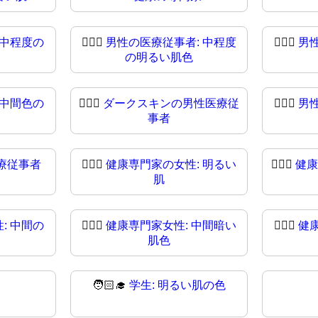
 中程度の
👨🏼‍⚕
男性の医療従事者: 中程度
👨🏽‍⚕️
男
の明るい肌色
 中間色の
👨🏿‍⚕️
ダークスキンの男性医療従
👨🏿‍⚕
男
事者
療従事者
👩🏻‍⚕
健康専門家の女性: 明るい
👩🏼‍⚕️
健康
肌
: 中間の
👩🏾‍⚕️
健康専門家女性: 中間暗い
👩🏾‍⚕
健
肌色
🧑🏻‍🎓
学生: 明るい肌の色