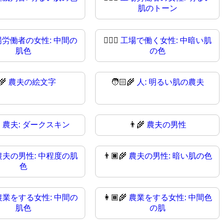
肌のトーン
場労働者の女性: 中間の
👩🏾‍⚖️
工場で働く女性: 中暗い肌
肌色
の色
‍🌾
農夫の絵文字
🧑🏻‍🌾
人: 明るい肌の農夫

農夫: ダークスキン
👨‍🌾
農夫の男性
農夫の男性: 中程度の肌
👨🏿‍🌾
農夫の男性: 暗い肌の色
色
農業をする女性: 中間の
👩🏾‍🌾
農業をする女性: 中間色
肌色
の肌