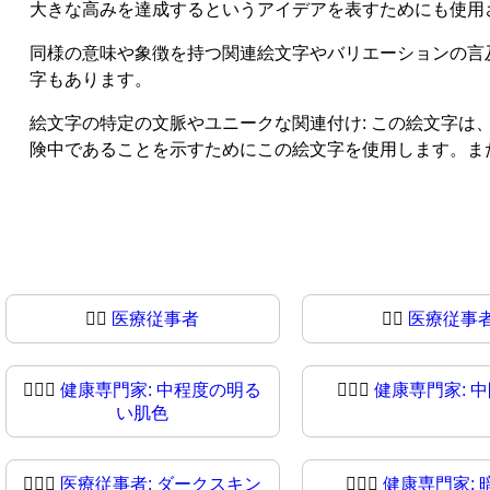
大きな高みを達成するというアイデアを表すためにも使用
同様の意味や象徴を持つ関連絵文字やバリエーションの言
字もあります。
絵文字の特定の文脈やユニークな関連付け: この絵文字は、I
険中であることを示すためにこの絵文字を使用します。ま
🧑‍⚕️
医療従事者
🧑‍⚕
医療従事
🧑🏼‍⚕
健康専門家: 中程度の明る
🧑🏽‍⚕️
健康専門家: 
い肌色
🧑🏿‍⚕️
医療従事者: ダークスキン
🧑🏿‍⚕
健康専門家: 