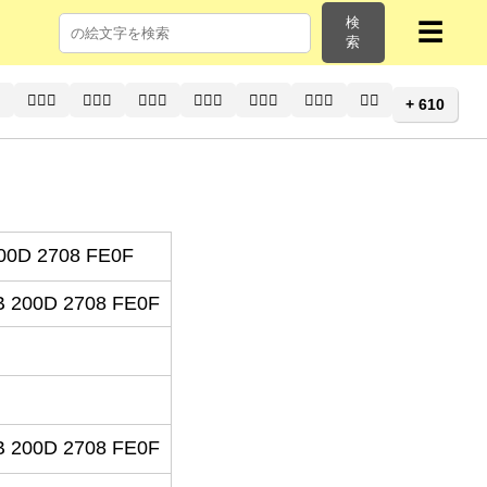
検
☰
索
⚕
👨🏽‍⚕️
👨🏽‍⚕
👨🏾‍⚕️
👨🏾‍⚕
👨🏿‍⚕️
👨🏿‍⚕
👩‍⚕️
+ 610
00D 2708 FE0F
 200D 2708 FE0F
 200D 2708 FE0F