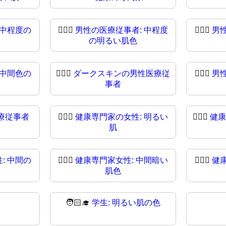
 中程度の
👨🏼‍⚕
男性の医療従事者: 中程度
👨🏽‍⚕️
男
の明るい肌色
 中間色の
👨🏿‍⚕️
ダークスキンの男性医療従
👨🏿‍⚕
男
事者
療従事者
👩🏻‍⚕
健康専門家の女性: 明るい
👩🏼‍⚕️
健康
肌
: 中間の
👩🏾‍⚕️
健康専門家女性: 中間暗い
👩🏾‍⚕
健
肌色
🧑🏻‍🎓
学生: 明るい肌の色