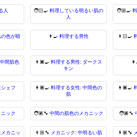
る人
🧑🏻‍🍳
料理している明るい肌の
🧑🏼‍🍳
人
肌の色が暗
👨‍🍳
料理する男性
👨🏻‍🍳
 中間肌色
👨🏿‍🍳
料理する男性: ダークス
👩
キン
性シェフ
👩🏾‍🍳
料理する女性: 中間色の
👩🏿‍🍳
肌
カニック
🧑🏽‍🔧
中間の肌色のメカニック
🧑🏾‍🔧
性メカニッ
👨🏼‍🔧
メカニック: 中明るい肌
👨🏽‍🔧