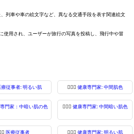
た、列車や車の絵文字など、異なる交通手段を表す関連絵文
で頻繁に使用され、ユーザーが旅行の写真を投稿し、飛行中や冒
医療従事者: 明るい肌
🧑🏼‍⚕️
健康専門家: 中間肌色
専門家：中暗い肌の色
🧑🏾‍⚕
健康専門家: 中間暗い肌色
👨‍⚕
医療従事者
👨🏻‍⚕️
健康専門家: 明るい肌