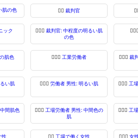
い肌の色
🧑‍⚖️
裁判官
🧑
ニック
🧑🏼‍⚖
裁判官: 中程度の明るい肌
🧑🏽‍
の色
度の肌色
🧑🏿‍⚖️
工業労働者
🧑🏿‍⚖
裁
明るい肌
👨🏻‍⚖
労働者 男性: 明るい肌
👨🏼‍⚖️
工場
 中間肌色
👨🏾‍⚖️
工場労働者 男性: 中間色の
👨🏾‍⚖
工場
肌
女性
👩‍⚖
工場で働く女性
👩🏻‍⚖️
女