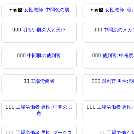
👩🏾‍🏫
女性教師: 中間色の肌
👩🏿‍🏫
女性教師: 暗
🧑🏻‍⚖
明るい肌の人と天秤
🧑🏼‍⚖️
中間肌のメカ
🧑🏾‍⚖️
中間肌の裁判官
🧑🏾‍⚖
裁判官: 中程
👨‍⚖
工場労働者
👨🏻‍⚖️
裁判官 男性: 
👨🏽‍⚖️
工場労働者 男性: 中間の肌
👨🏽‍⚖
工場労働者 男性:
色
👨🏿‍⚖
工場労働者 男性: ダークス
👩‍⚖️
工場で働く