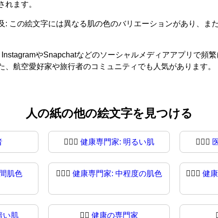
されます。
及: この絵文字には異なる肌の色のバリエーションがあり、ま
nstagramやSnapchatなどのソーシャルメディアアプリ
た、航空愛好家や旅行者のコミュニティでも人気があります。
人の紙の他の絵文字を見つける
者
🧑🏻‍⚕️
健康専門家: 明るい肌
🧑🏻‍⚕
中間肌色
🧑🏽‍⚕
健康専門家: 中程度の肌色
🧑🏾‍⚕️
健康
暗い肌
👨‍⚕️
健康の専門家