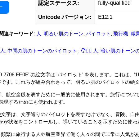
fully-qualified
認定ステータス:
ー
E12.1
Unicode バージョン:
関連キーワード:
人
,
明るい肌のトーン
,
パイロット
,
飛行機
,
職
🏼‍‍‍✈‍️ 人: 中間の肌のトーンのパイロット
,
🧑‍🏽‍‍‍✈‍️ 人: 暗い肌の
00D 2708 FE0F' の絵文字は 'パイロット' を表します。これは、'
絵文字です。これらが組み合わさって、明るい肌のパイロットの絵
旅行、航空全般を表すために一般的に使用されます。旅行につい
表現するためにも使われます。
の絵文字は、文字通りのパイロットを表すだけでなく、冒険、自
かが状況をコントロールし、導いていることを示すために使わ
は、頻繁に旅行する人や航空業界で働く人々の間で非常に人気が